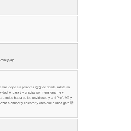
aval jajaja
e has dejao sin palabras 👏👏 de donde saliste mi
avidad 🎄 para ti y gracias por mensionarme y
ara todos hasta pa los envidiosos y anti Profe!!😜 y
pezar a chupar y celebrar y creo que a unos gato 🐱