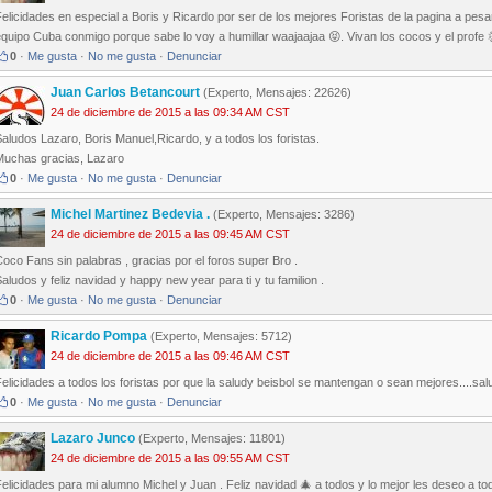
elicidades en especial a Boris y Ricardo por ser de los mejores Foristas de la pagina a pesar
quipo Cuba conmigo porque sabe lo voy a humillar waajaajaa 😝. Vivan los cocos y el profe 
0
·
Me gusta
·
No me gusta
·
Denunciar
Juan Carlos Betancourt
(Experto, Mensajes: 22626)
24 de diciembre de 2015 a las 09:34 AM CST
aludos Lazaro, Boris Manuel,Ricardo, y a todos los foristas.
Muchas gracias, Lazaro
0
·
Me gusta
·
No me gusta
·
Denunciar
Michel Martinez Bedevia .
(Experto, Mensajes: 3286)
24 de diciembre de 2015 a las 09:45 AM CST
oco Fans sin palabras , gracias por el foros super Bro .
aludos y feliz navidad y happy new year para ti y tu familion .
0
·
Me gusta
·
No me gusta
·
Denunciar
Ricardo Pompa
(Experto, Mensajes: 5712)
24 de diciembre de 2015 a las 09:46 AM CST
elicidades a todos los foristas por que la saludy beisbol se mantengan o sean mejores....sa
0
·
Me gusta
·
No me gusta
·
Denunciar
Lazaro Junco
(Experto, Mensajes: 11801)
24 de diciembre de 2015 a las 09:55 AM CST
elicidades para mi alumno Michel y Juan . Feliz navidad 🎄 a todos y lo mejor les deseo a t