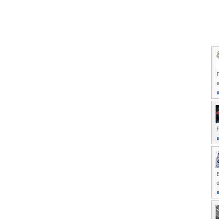
P
B
d