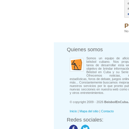
e
a
P
No 
Quienes somos
Somos un equipo de afici
béisbol cubano. Nos prop
tarea de desarrollar esta w
objetivo de brindar informació
Béisbol en Cuba y su Serie 
Ofrecemos noticias, rep
estadísticas, foros de debate, juegos onli
más... Constantemente buscamos mejorar
nuestros servicios por lo que pronto pu
nuevas secciones en nuestra web como 
y otros entretenimientos.
© copyright 2009 - 2026
BeisbolEnCuba
Inicio
|
Mapa del sitio
|
Contacto
Redes sociales: