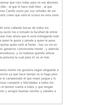
 pensar que casi todas para no ser absoluto
ible , al que lo hace todo bien , al que
aman Camilo sexto por sus virtudes de ser
los creen que será el octavo en esta serie
ahí está callando bocas de todos los
ta razón me e tomado la facultad de entrar
y aún más ahora que lo está entregando todo
a quien le guste y pésele a quien le pese,
ortar quién esté al frente , hoy se vio en
y les ganamos convincente mente , y además
nvidiosos, y no hubiese querido utilizar
ta persona la cual para mí es el más
nesta mente me gustaría seguir elogiando a
 mismo ya que hace tiempo no lo hago pero
ne el campeonato el que mejor juegue y lo
anzas campeón y felicidades a todos los
 el terreno suerte a todos y que tengan
iares y amigos buenas noches y saludos a