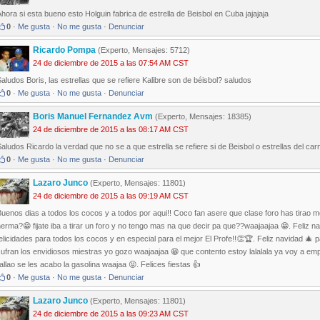
hora si esta bueno esto Holguin fabrica de estrella de Beisbol en Cuba jajajaja
0
·
Me gusta
·
No me gusta
·
Denunciar
Ricardo Pompa
(Experto, Mensajes: 5712)
24 de diciembre de 2015 a las 07:54 AM CST
aludos Boris, las estrellas que se refiere Kalibre son de béisbol? saludos
0
·
Me gusta
·
No me gusta
·
Denunciar
Boris Manuel Fernandez Avm
(Experto, Mensajes: 18385)
24 de diciembre de 2015 a las 08:17 AM CST
aludos Ricardo la verdad que no se a que estrella se refiere si de Beisbol o estrellas del carn
0
·
Me gusta
·
No me gusta
·
Denunciar
Lazaro Junco
(Experto, Mensajes: 11801)
24 de diciembre de 2015 a las 09:19 AM CST
uenos dias a todos los cocos y a todos por aqui!! Coco fan asere que clase foro has tirao m
erma?😁 fijate iba a tirar un foro y no tengo mas na que decir pa que??waajaajaa 😁. Feliz n
elicidades para todos los cocos y en especial para el mejor El Profe!!👏🏆. Feliz navidad 🎄 p
ufran los envidiosos miestras yo gozo waajaajaa 😁 que contento estoy lalalala ya voy a em
allao se les acabo la gasolina waajaa 😝. Felices fiestas 👍
0
·
Me gusta
·
No me gusta
·
Denunciar
Lazaro Junco
(Experto, Mensajes: 11801)
24 de diciembre de 2015 a las 09:23 AM CST