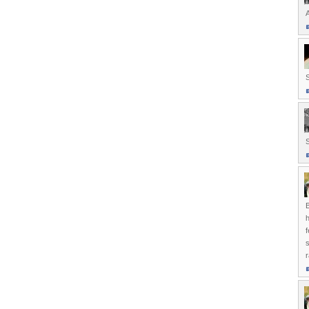
A
S
S
B
h
f
s
r