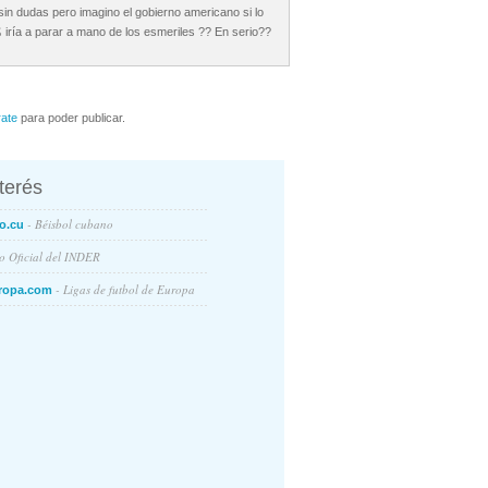
 sin dudas pero imagino el gobierno americano si lo
 iría a parar a mano de los esmeriles ?? En serio??
rate
para poder publicar.
nterés
- Béisbol cubano
o.cu
io Oficial del INDER
- Ligas de futbol de Europa
ropa.com