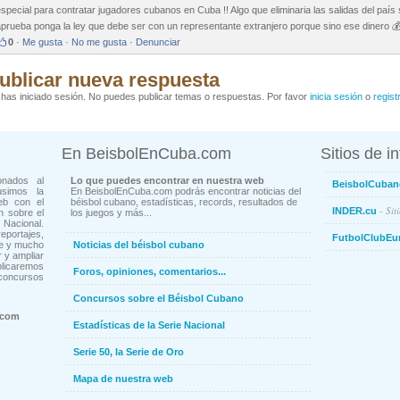
special para contratar jugadores cubanos en Cuba !! Algo que eliminaria las salidas del país
prueba ponga la ley que debe ser con un representante extranjero porque sino ese dinero 💰
0
·
Me gusta
·
No me gusta
·
Denunciar
ublicar nueva respuesta
has iniciado sesión. No puedes publicar temas o respuestas. Por favor
inicia sesión
o
regist
En BeisbolEnCuba.com
Sitios de i
onados al
Lo que puedes encontrar en nuestra web
BeisbolCuban
usimos la
En BeisbolEnCuba.com podrás encontrar noticias del
eb con el
béisbol cubano, estadísticas, records, resultados de
- Sit
INDER.cu
n sobre el
los juegos y más...
Nacional.
ortajes,
FutbolClubEu
ne y mucho
Noticias del béisbol cubano
 y ampliar
blicaremos
Foros, opiniones, comentarios...
concursos
Concursos sobre el Béisbol Cubano
.com
Estadísticas de la Serie Nacional
Serie 50, la Serie de Oro
Mapa de nuestra web