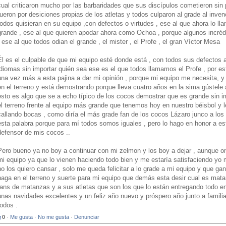
cual criticaron mucho por las barbaridades que sus discípulos cometieron sin
fueron por desiciones propias de los atletas y todos culparon al grade al invenc
todos quisieran en su equipo ,con defectos o virtudes , ese al que ahora lo ll
grande , ese al que quieren apodar ahora como Ochoa , porque algunos incrédu
, ese al que todos odian el grande , el mister , el Profe , el gran Víctor Mesa
Él es el culpable de que mi equipo esté donde está , con todos sus defectos 
idiomas sin importar quién sea ese es el que todos llamamos el Profe , por es
una vez más a esta pajina a dar mi opinión , porque mi equipo me necesita, 
en el terreno y está demostrando porque lleva cuatro años en la sima gústele 
esto es algo que se a echo típico de los cocos demostrar que es grande sin imp
el terreno frente al equipo más grande que tenemos hoy en nuestro béisbol 
callando bocas , como diría el más grade fan de los cocos Lázaro junco a los e
esta palabra porque para mí todos somos iguales , pero lo hago en honor a es
defensor de mis cocos ..
Pero bueno ya no boy a continuar con mi zelmon y los boy a dejar , aunque o
mi equipo ya que lo vienen haciendo todo bien y me estaría satisfaciendo yo
no los quiero cansar , solo me queda felicitar a lo grade a mi equipo y que ga
haga en el terreno y suerte para mi equipo que demás esta desir cual es mat
fans de matanzas y a sus atletas que son los que lo están entregando todo en
unas navidades excelentes y un feliz año nuevo y próspero año junto a famil
todos .
0
·
Me gusta
·
No me gusta
·
Denunciar