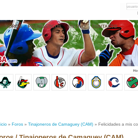
usuario
FOROS
PRONÓSTICOS
EN VIVO
CONTACTO
Ho
icio
»
Foros
»
Tinajoneros de Camaguey (CAM)
» Felicidades a mis c
oros / Tinajoneros de Camaguey (CAM)