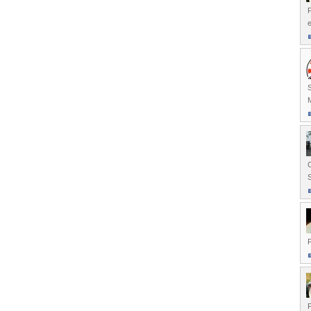
F
e
S
C
S
F
F