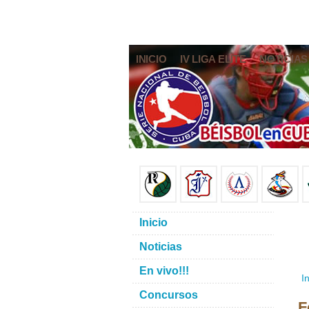
INICIO
IV LIGA ELITE
NOTICIAS
Inicio
Noticias
En vivo!!!
In
Concursos
F