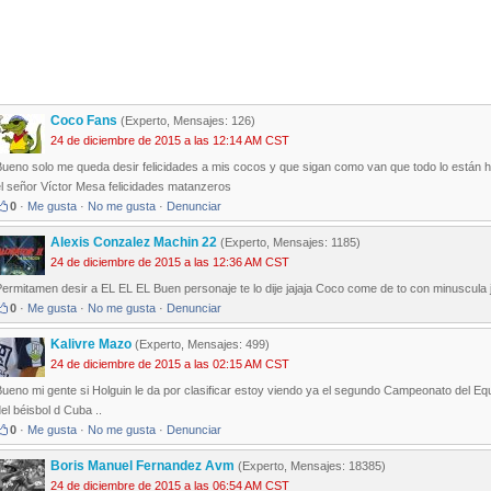
Coco Fans
(Experto, Mensajes: 126)
24 de diciembre de 2015 a las 12:14 AM CST
Bueno solo me queda desir felicidades a mis cocos y que sigan como van que todo lo están 
el señor Víctor Mesa felicidades matanzeros
0
·
Me gusta
·
No me gusta
·
Denunciar
Alexis Conzalez Machin 22
(Experto, Mensajes: 1185)
24 de diciembre de 2015 a las 12:36 AM CST
ermitamen desir a EL EL EL Buen personaje te lo dije jajaja Coco come de to con minuscula jj
0
·
Me gusta
·
No me gusta
·
Denunciar
Kalivre Mazo
(Experto, Mensajes: 499)
24 de diciembre de 2015 a las 02:15 AM CST
ueno mi gente si Holguin le da por clasificar estoy viendo ya el segundo Campeonato del Equ
el béisbol d Cuba ..
0
·
Me gusta
·
No me gusta
·
Denunciar
Boris Manuel Fernandez Avm
(Experto, Mensajes: 18385)
24 de diciembre de 2015 a las 06:54 AM CST