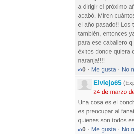
a dirigir el próximo
acabó. Miren cuántos
el año pasado!! Los 
también, entonces y
para ese caballero q
éxitos donde quiera 
naranja!!!!
0
·
Me gusta
·
No 
Elviejo65
(Exp
24 de marzo d
Una cosa es el bonch
es preocupar al fana
quienes son todos es
0
·
Me gusta
·
No 