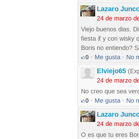
Lazaro Junc
24 de marzo d
Viejo buenos dias. D
fiesta 💃 y con wisk
Boris no entiendo? S
0
·
Me gusta
·
No 
Elviejo65
(Exp
24 de marzo d
No creo que sea verda
0
·
Me gusta
·
No 
Lazaro Junc
24 de marzo d
O es que tu eres Bor