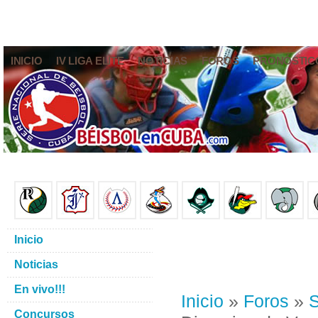
INICIO
IV LIGA ELITE
NOTICIAS
FOROS
PRONÓSTIC
Inicio
Noticias
En vivo!!!
Inicio
»
Foros
»
S
Concursos