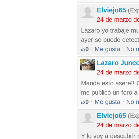
Elviejo65
(Exp
24 de marzo d
Lazaro yo trabaje mu
ayer se puede detect
0
·
Me gusta
·
No 
Lazaro Junc
24 de marzo d
Manda esto asere!! Q
me publicó un foro a m
0
·
Me gusta
·
No 
Elviejo65
(Exp
24 de marzo d
Y lo voy à descubrir