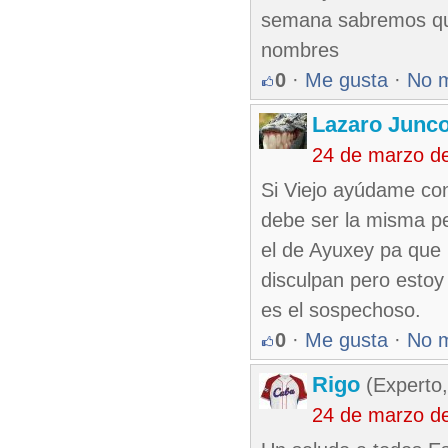
semana sabremos qui
nombres
0
·
Me gusta
·
No 
Lazaro Junc
24 de marzo d
Si Viejo ayúdame co
debe ser la misma pe
el de Ayuxey pa que
disculpan pero estoy 
es el sospechoso.
0
·
Me gusta
·
No 
Rigo
(Experto,
24 de marzo d