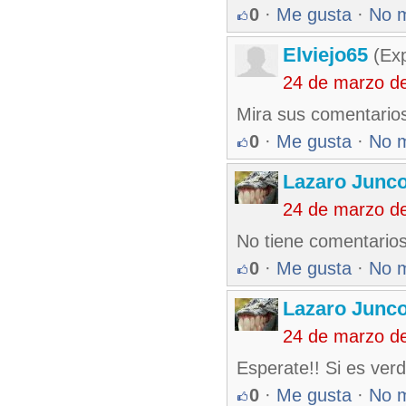
0
·
Me gusta
·
No 
Elviejo65
(Exp
24 de marzo d
Mira sus comentario
0
·
Me gusta
·
No 
Lazaro Junc
24 de marzo d
No tiene comentarios
0
·
Me gusta
·
No 
Lazaro Junc
24 de marzo d
Esperate!! Si es verd
0
·
Me gusta
·
No 