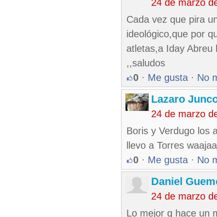
24 de marzo d
Cada vez que pira uno
ideológico,que por q
atletas,a Iday Abreu
,,saludos
0
·
Me gusta
·
No 
Lazaro Junc
24 de marzo d
Boris y Verdugo los 
llevo a Torres waaja
0
·
Me gusta
·
No 
Daniel Guem
24 de marzo d
Lo mejor q hace un 