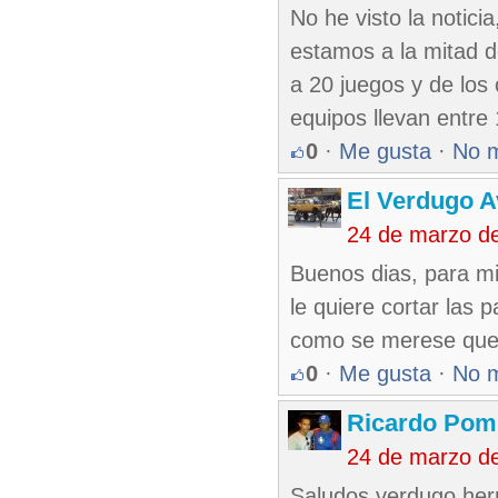
No he visto la notic
estamos a la mitad d
a 20 juegos y de los 
equipos llevan entre
0
·
Me gusta
·
No 
El Verdugo 
24 de marzo d
Buenos dias, para mi
le quiere cortar las
como se merese que 
0
·
Me gusta
·
No 
Ricardo Pom
24 de marzo d
Saludos verdugo her