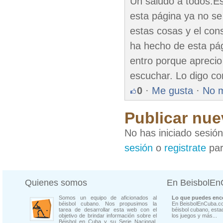
Un saludo a todos.E
esta página ya no se
estas cosas y el con
ha hecho de esta pág
entro porque aprecio
escuchar. Lo digo co
0
·
Me gusta
·
No 
Publicar nue
No has iniciado sesió
sesión
o
registrate
par
Quienes somos
En BeisbolE
Somos un equipo de aficionados al
Lo que puedes enco
béisbol cubano. Nos propusimos la
En BeisbolEnCuba.co
tarea de desarrollar esta web con el
béisbol cubano, estad
objetivo de brindar información sobre el
los juegos y más...
Béisbol en Cuba y su Serie Nacional.