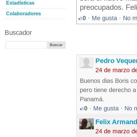
Estadísticas
preocupados. Felix
Colaboradores
0
·
Me gusta
·
No m
Buscador
Pedro Veque
24 de marzo d
Buenos dias Boris co
pero tiene derecho a
Panamá.
0
·
Me gusta
·
No 
Felix Armand
24 de marzo d