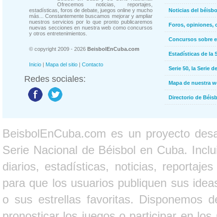
Ofrecemos noticias, reportajes,
estadísticas, foros de debate, juegos online y mucho
Noticias del béisb
más... Constantemente buscamos mejorar y ampliar
nuestros servicios por lo que pronto publicaremos
Foros, opiniones, 
nuevas secciones en nuestra web como concursos
y otros entretenimientos.
Concursos sobre e
© copyright 2009 - 2026
BeisbolEnCuba.com
Estadísticas de la 
Inicio
|
Mapa del sitio
|
Contacto
Serie 50, la Serie d
Redes sociales:
Mapa de nuestra 
Directorio de Béi
BeisbolEnCuba.com es un proyecto desarr
Serie Nacional de Béisbol en Cuba. Inclui
diarios, estadísticas, noticias, report
para que los usuarios publiquen sus ideas
o sus estrellas favoritas. Disponemos d
pronosticar los juegos o participar en lo