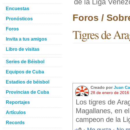
de la Liga Venez
Encuestas
Foros / Sobr
Pronósticos
Foros
Tigres de Ar
Invita a tus amigos
Libro de visitas
Series de Béisbol
Equipos de Cuba
Estadios de béisbol
Creado por
Juan Ca
Provincias de Cuba
28 de enero de 2016
Los tigres de Ara
Reportajes
Magallanes, en el
Artículos
campeon de la Li
Records
0
·
Me gusta
·
No m