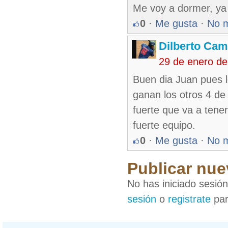
Me voy a dormer, ya 
0
·
Me gusta
·
No 
Dilberto Ca
29 de enero de
Buen dia Juan pues l
ganan los otros 4 de
fuerte que va a ten
fuerte equipo.
0
·
Me gusta
·
No 
Publicar nue
No has iniciado sesió
sesión
o
registrate
par