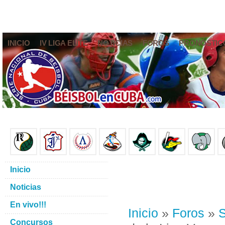
INICIO
IV LIGA ELITE
NOTICIAS
FOROS
PRONÓSTIC
Inicio
Noticias
En vivo!!!
Inicio
»
Foros
»
S
Concursos