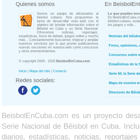
Quienes somos
En BeisbolE
Somos un equipo de aficionados al
Lo que puedes enco
béisbol cubano. Nos propusimos la
En BeisbolEnCuba.co
tarea de desarrollar esta web con el
béisbol cubano, estad
objetivo de brindar información sobre el
los juegos y más...
Béisbol en Cuba y su Serie Nacional.
Ofrecemos noticias, reportajes,
estadísticas, foros de debate, juegos online y mucho
Noticias del béisb
más... Constantemente buscamos mejorar y ampliar
nuestros servicios por lo que pronto publicaremos
Foros, opiniones, 
nuevas secciones en nuestra web como concursos
y otros entretenimientos.
Concursos sobre e
© copyright 2009 - 2026
BeisbolEnCuba.com
Estadísticas de la 
Inicio
|
Mapa del sitio
|
Contacto
Serie 50, la Serie d
Redes sociales:
Mapa de nuestra 
Directorio de Béi
BeisbolEnCuba.com es un proyecto desarr
Serie Nacional de Béisbol en Cuba. Inclui
diarios, estadísticas, noticias, report