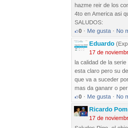
hazme reir de los co
4to en America asi q
SALUDOS:
0
·
Me gusta
·
No 
Eduardo
(Exp
17 de noviemb
la calidad de la serie
esta claro pero su de
que va a suceder por
mas da gananr o perd
0
·
Me gusta
·
No 
Ricardo Pom
17 de noviemb