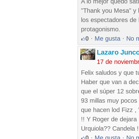
A lo mejor quedó sat
"Thank you Mesa" y 
los espectadores de 
protagonismo.
0
·
Me gusta
·
No 
Lazaro Junc
17 de noviemb
Felix saludos y que 
Haber que van a deci
que el súper 12 sobr
93 millas muy pocos 
que hacen lod Fizz , 
!! Y Roger de dejara
Urquiola?? Candela !
0
·
Me gusta
·
No 