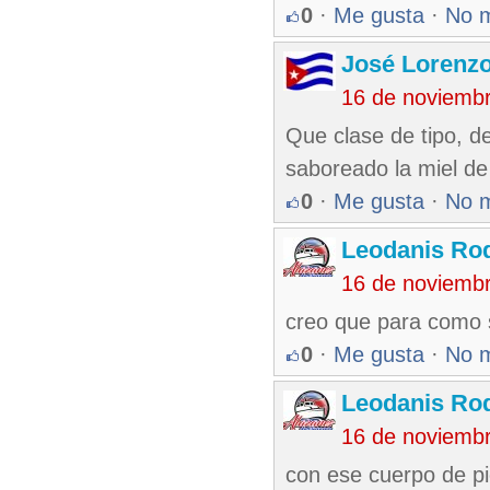
0
·
Me gusta
·
No 
José Lorenzo
16 de noviemb
Que clase de tipo, de
saboreado la miel de 
0
·
Me gusta
·
No 
Leodanis Rod
16 de noviemb
creo que para como 
0
·
Me gusta
·
No 
Leodanis Rod
16 de noviemb
con ese cuerpo de pi