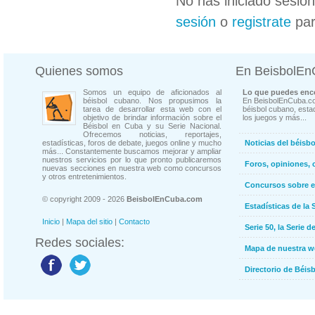
No has iniciado sesió
sesión
o
registrate
par
Quienes somos
En BeisbolE
Somos un equipo de aficionados al
Lo que puedes enco
béisbol cubano. Nos propusimos la
En BeisbolEnCuba.co
tarea de desarrollar esta web con el
béisbol cubano, estad
objetivo de brindar información sobre el
los juegos y más...
Béisbol en Cuba y su Serie Nacional.
Ofrecemos noticias, reportajes,
estadísticas, foros de debate, juegos online y mucho
Noticias del béisb
más... Constantemente buscamos mejorar y ampliar
nuestros servicios por lo que pronto publicaremos
Foros, opiniones, 
nuevas secciones en nuestra web como concursos
y otros entretenimientos.
Concursos sobre e
© copyright 2009 - 2026
BeisbolEnCuba.com
Estadísticas de la 
Inicio
|
Mapa del sitio
|
Contacto
Serie 50, la Serie d
Redes sociales:
Mapa de nuestra 
Directorio de Béi