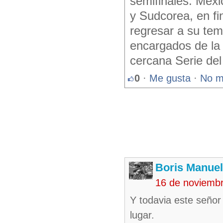
semifinales. Méxi
y Sudcorea, en fi
regresar a su tem
encargados de la 
cercana Serie del
0
·
Me gusta
·
No m
Boris Manue
16 de noviemb
Y todavia este señor 
lugar.