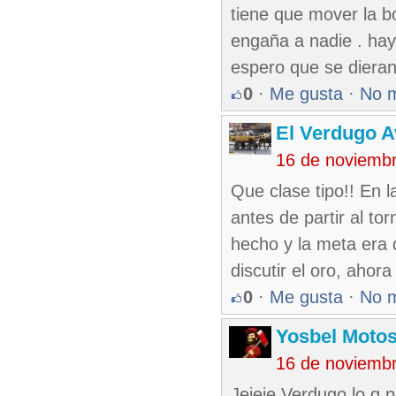
tiene que mover la b
engaña a nadie . hay
espero que se diera
0
·
Me gusta
·
No 
El Verdugo 
16 de noviemb
Que clase tipo!! En 
antes de partir al t
hecho y la meta era di
discutir el oro, ahora
0
·
Me gusta
·
No 
Yosbel Motos
16 de noviemb
Jejeje Verdugo lo q p