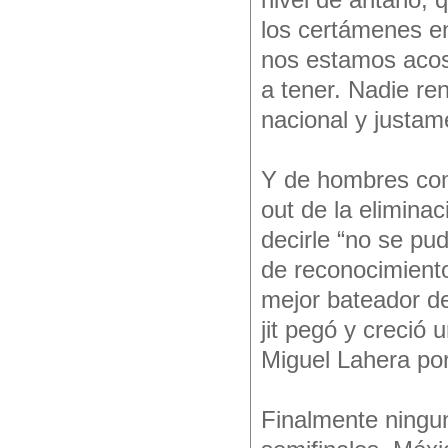
nivel de antaño, q
los certámenes en
nos estamos acos
a tener. Nadie ren
nacional y justam
Y de hombres com
out de la elimina
decirle “no se pu
de reconocimiento
mejor bateador d
jit pegó y creció
Miguel Lahera po
Finalmente ningun