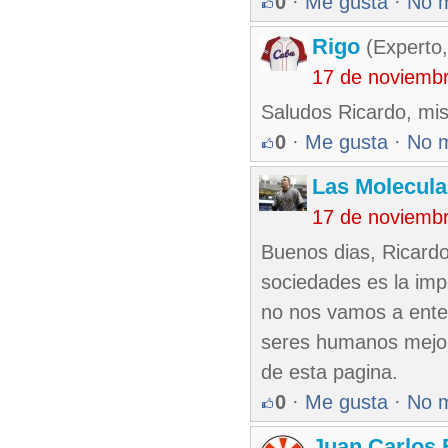
0
·
Me gusta
·
No 
Rigo
(Experto,
17 de noviemb
Saludos Ricardo, mis
0
·
Me gusta
·
No 
Las Molecul
17 de noviemb
Buenos dias, Ricardo
sociedades es la impo
no nos vamos a ente
seres humanos mejor 
de esta pagina.
0
·
Me gusta
·
No 
Juan Carlos 