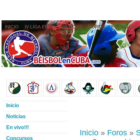
INICIO
IV LIGA ELITE
NOTICIAS
FOROS
PRONÓSTIC
Inicio
Noticias
En vivo!!!
Inicio
»
Foros
»
S
Concursos