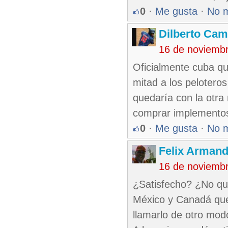
0
·
Me gusta
·
No 
Dilberto Ca
16 de noviemb
Oficialmente cuba que
mitad a los pelotero
quedaría con la otra 
comprar implementos 
0
·
Me gusta
·
No 
Felix Armand
16 de noviemb
¿Satisfecho? ¿No qu
México y Canadá que
llamarlo de otro mod