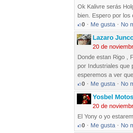
Ok Kalivre serás Hol
bien. Espero por los
0
·
Me gusta
·
No 
Lazaro Junc
20 de noviemb
Donde estan Rigo , F
por Industriales que
esperemos a ver que
0
·
Me gusta
·
No 
Yosbel Motos
20 de noviemb
El Yony o yo estarem
0
·
Me gusta
·
No 