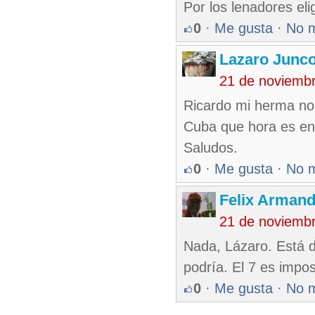
Por los lenadores eli
0
·
Me gusta
·
No 
Lazaro Junc
21 de noviemb
Ricardo mi herma no 
Cuba que hora es en 
Saludos.
0
·
Me gusta
·
No 
Felix Armand
21 de noviemb
Nada, Lázaro. Está di
podría. El 7 es impos
0
·
Me gusta
·
No 