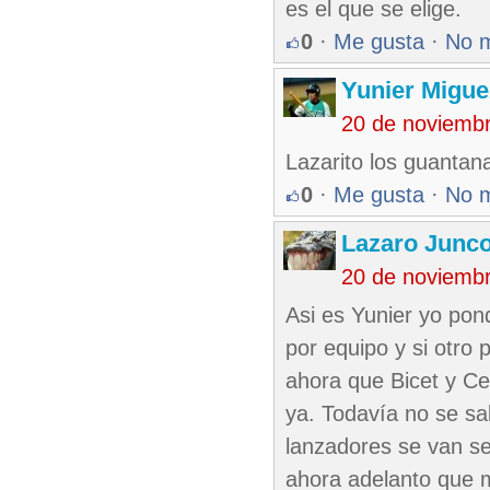
es el que se elige.
0
·
Me gusta
·
No 
Yunier Migue
20 de noviemb
Lazarito los guantan
0
·
Me gusta
·
No 
Lazaro Junc
20 de noviemb
Asi es Yunier yo po
por equipo y si otro
ahora que Bicet y C
ya. Todavía no se sa
lanzadores se van se
ahora adelanto que m