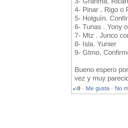
3- Granma. Ricar
4- Pinar . Rigo o
5- Holguín. Confi
6- Tunas . Yony 
7- Mtz . Junco co
8- Isla. Yunier
9- Gtmo. Confirme
Bueno espero por
vez y muy parecido
0
·
Me gusta
·
No m