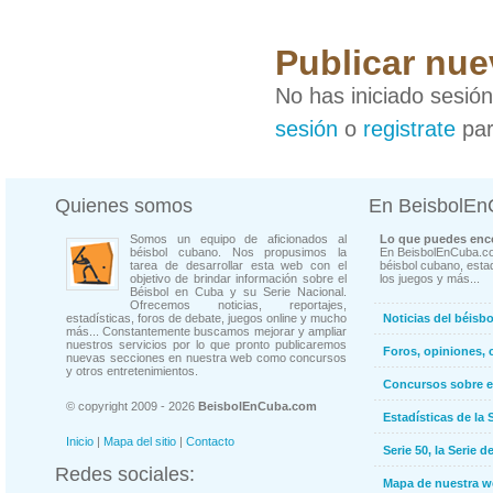
Publicar nue
No has iniciado sesió
sesión
o
registrate
par
Quienes somos
En BeisbolE
Somos un equipo de aficionados al
Lo que puedes enco
béisbol cubano. Nos propusimos la
En BeisbolEnCuba.co
tarea de desarrollar esta web con el
béisbol cubano, estad
objetivo de brindar información sobre el
los juegos y más...
Béisbol en Cuba y su Serie Nacional.
Ofrecemos noticias, reportajes,
estadísticas, foros de debate, juegos online y mucho
Noticias del béisb
más... Constantemente buscamos mejorar y ampliar
nuestros servicios por lo que pronto publicaremos
Foros, opiniones, 
nuevas secciones en nuestra web como concursos
y otros entretenimientos.
Concursos sobre e
© copyright 2009 - 2026
BeisbolEnCuba.com
Estadísticas de la 
Inicio
|
Mapa del sitio
|
Contacto
Serie 50, la Serie d
Redes sociales:
Mapa de nuestra 