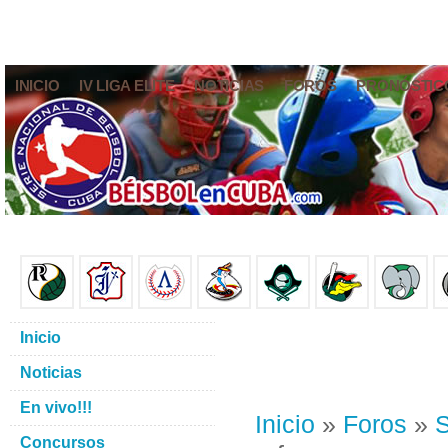
INICIO
IV LIGA ELITE
NOTICIAS
FOROS
PRONÓSTIC
Inicio
Noticias
En vivo!!!
Inicio
»
Foros
»
S
Concursos