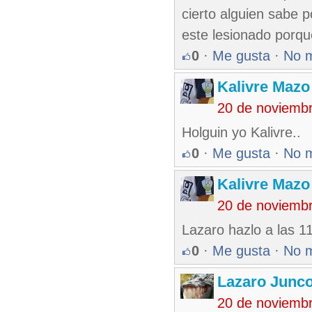
cierto alguien sabe p
este lesionado porqu
0
·
Me gusta
·
No 
Kalivre Maz
20 de noviemb
Holguin yo Kalivre..
0
·
Me gusta
·
No 
Kalivre Maz
20 de noviemb
Lazaro hazlo a las 
0
·
Me gusta
·
No 
Lazaro Junc
20 de noviemb