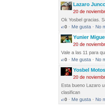
Lazaro Junc
20 de noviemb
Ok Yosbel gracias. S
0
·
Me gusta
·
No 
Yunier Migue
20 de noviemb
Vale a las 11 para qu
0
·
Me gusta
·
No 
Yosbel Motos
20 de noviemb
Esta bueno Lazaro un
clasifican
0
·
Me gusta
·
No 