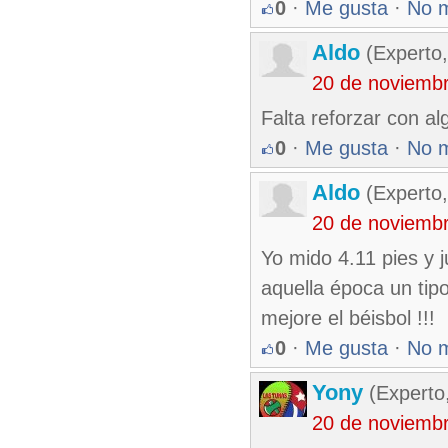
0
·
Me gusta
·
No 
Aldo
(Experto
20 de noviemb
Falta reforzar con a
0
·
Me gusta
·
No 
Aldo
(Experto
20 de noviemb
Yo mido 4.11 pies y j
aquella época un tipo
mejore el béisbol !!!
0
·
Me gusta
·
No 
Yony
(Experto
20 de noviemb