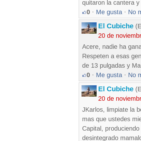
quitaron la cantera 
0
·
Me gusta
·
No 
El Cubiche
(E
20 de noviemb
Acere, nadie ha gana
Respeten a esas gent
de 13 pulgadas y Mal
0
·
Me gusta
·
No 
El Cubiche
(E
20 de noviemb
JKarlos, limpiate l
mas que ustedes mien
Capital, produciendo
desintegrado mamalo