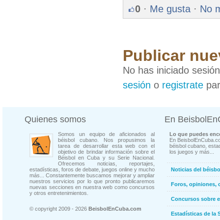
0
·
Me gusta
·
No 
Publicar nue
No has iniciado sesió
sesión
o
registrate
par
Quienes somos
En BeisbolE
Somos un equipo de aficionados al
Lo que puedes enco
béisbol cubano. Nos propusimos la
En BeisbolEnCuba.co
tarea de desarrollar esta web con el
béisbol cubano, estad
objetivo de brindar información sobre el
los juegos y más...
Béisbol en Cuba y su Serie Nacional.
Ofrecemos noticias, reportajes,
estadísticas, foros de debate, juegos online y mucho
Noticias del béisb
más... Constantemente buscamos mejorar y ampliar
nuestros servicios por lo que pronto publicaremos
Foros, opiniones, 
nuevas secciones en nuestra web como concursos
y otros entretenimientos.
Concursos sobre e
© copyright 2009 - 2026
BeisbolEnCuba.com
Estadísticas de la 