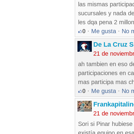
las mismas particip
sucursales y nada de
les dqa pena 2 mill
0
·
Me gusta
·
No 
De La Cruz S
21 de noviemb
ah tambien en eso de
participaciones en c
mas participa mas c
0
·
Me gusta
·
No 
Frankapitali
21 de noviemb
Sori si Pinar hubiese
existía equipo en es