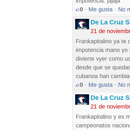
impotencia. jajaja
0
·
Me gusta
·
No 
De La Cruz S
21 de noviemb
Frankapitalino ya te
impotencia mano yo n
divierte vyer como us
desde que se quedaro
cubanoa han cambiado
0
·
Me gusta
·
No 
De La Cruz S
21 de noviemb
Frankapitalino y es 
campeonatos nacionale