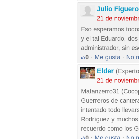
Julio Figuer
21 de noviemb
Eso esperamos todos,
y el tal Eduardo, dos
administrador, sin es
0
·
Me gusta
·
No 
Elder
(Experto
21 de noviemb
Matanzerro31 (Cocopí
Guerreros de canter
intentado todo lleva
Rodríguez y muchos m
recuerdo como los 
0
·
Me gusta
·
No 