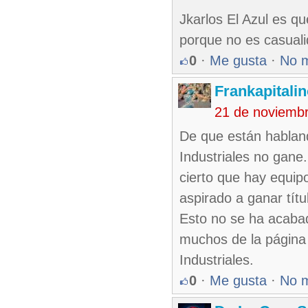
Jkarlos El Azul es qu
porque no es casuali
0
·
Me gusta
·
No 
Frankapitali
21 de noviemb
De que están hablan
Industriales no gane
cierto que hay equip
aspirado a ganar títu
Esto no se ha acabad
muchos de la página a
Industriales.
0
·
Me gusta
·
No 