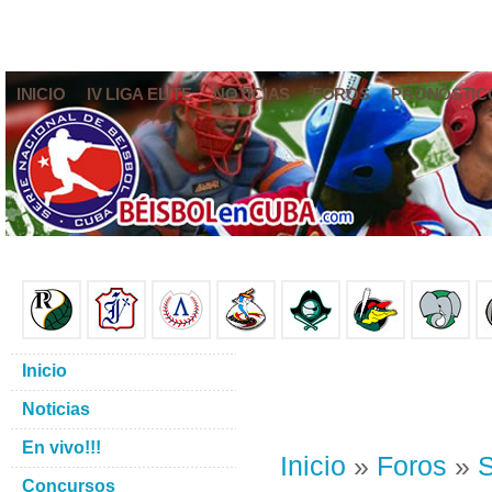
INICIO
IV LIGA ELITE
NOTICIAS
FOROS
PRONÓSTIC
Inicio
Noticias
En vivo!!!
Inicio
»
Foros
»
S
Concursos