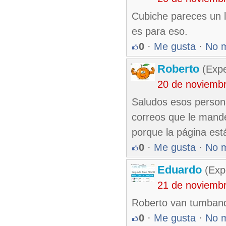
Cubiche pareces un l
es para eso.
0
·
Me gusta
·
No 
Roberto
(Exp
20 de noviemb
Saludos esos persona
correos que le mande
porque la página est
0
·
Me gusta
·
No 
Eduardo
(Exp
21 de noviemb
Roberto van tumbando
0
·
Me gusta
·
No 