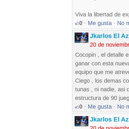
Viva la libertad de 
0
·
Me gusta
·
No 
Jkarlos El Az
20 de noviemb
Cocopin , el detalle 
ganar con esta nueva
equipo que me atrevo
Ciego , los demas co
tunas , ni nadie, asi
estructura de 90 jue
0
·
Me gusta
·
No 
Jkarlos El Az
20 de noviemb