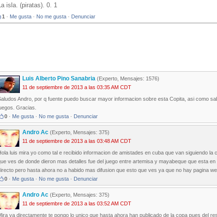
La isla. (piratas). 0. 1
1
·
Me gusta
·
No me gusta
·
Denunciar
Luis Alberto Pino Sanabria
(Experto, Mensajes: 1576)
11 de septiembre de 2013 a las 03:35 AM CDT
aludos Andro, por q fuente puedo buscar mayor informacion sobre esta Copita, asi como sab
uegos. Gracias.
0
·
Me gusta
·
No me gusta
·
Denunciar
Andro Ac
(Experto, Mensajes: 375)
11 de septiembre de 2013 a las 03:48 AM CDT
Hola luis mira yo como tal e recibido informacion de amistades en cuba que van siguiendo 
ue ves de donde dieron mas detalles fue del juego entre artemisa y mayabeque que esta en 
directo pero hasta ahora no a habido mas difusion que esto que ves ya que no hay pagina we
0
·
Me gusta
·
No me gusta
·
Denunciar
Andro Ac
(Experto, Mensajes: 375)
11 de septiembre de 2013 a las 03:52 AM CDT
ira ya directamente te pongo lo unico que hasta ahora han publicado de la copa pues del re