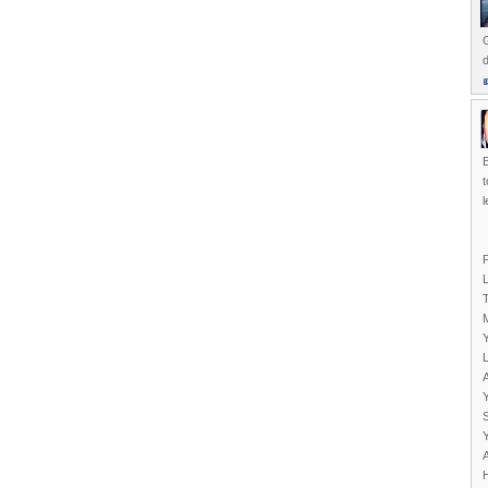
G
d
t
l
T
M
Y