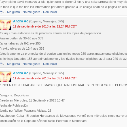
 ayer picho david mena vs la isla quien solo le dieron 3 hits y una sola carrera picho muy b
s todo lo que me han ido informando por ahora gracias a un colega arian de la pagina en el fa
0
·
Me gusta
·
No me gusta
·
Denunciar
Andro Ac
(Experto, Mensajes: 375)
11 de septiembre de 2013 a las 12:24 PM CDT
or aqui mas estadisticas de peloteros azules en los topes de preparacion
Yoasan guillen de 30-10 ave 333
Carlos tabares de 8-2 ave 250
Y rayko olivares de 12-4 ave 333
Colectivamente va promediando el equipo azul en los topes 280 aproximadamente el picheo p
os innings lanzados 156 aproximadamente y los rivales batean el picheo azul para 240 de a
0
·
Me gusta
·
No me gusta
·
Denunciar
Andro Ac
(Experto, Mensajes: 375)
11 de septiembre de 2013 a las 05:17 PM CDT
VENCEN LOS HURACANES DE MAYABEQUE A INDUSTRIALES EN COPA YADIEL PEDRO
Categoría: Deportivas
Creado en Miércoles, 11 Septiembre 2013 15:47
Fecha de Publicación
scrito por Wilber Pastrana Visitas: 26
Mayabeque, Cuba_ El equipo Huracanes de Mayabeque venció este miércoles cinco carreras por
continuación de la Copa de Béisbol Yadiel Pedroso In Memoriam.