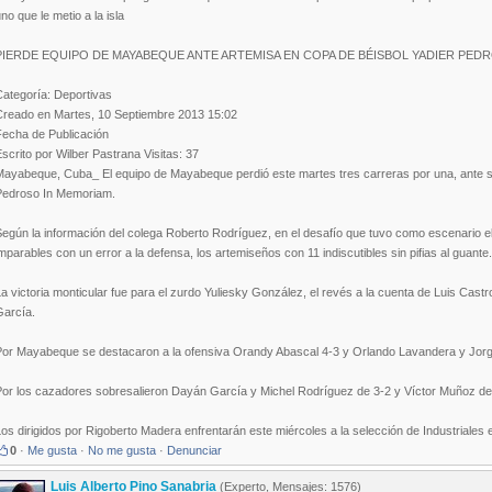
no que le metio a la isla
PIERDE EQUIPO DE MAYABEQUE ANTE ARTEMISA EN COPA DE BÉISBOL YADIER PED
Categoría: Deportivas
Creado en Martes, 10 Septiembre 2013 15:02
Fecha de Publicación
scrito por Wilber Pastrana Visitas: 37
Mayabeque, Cuba_ El equipo de Mayabeque perdió este martes tres carreras por una, ante su
Pedroso In Memoriam.
egún la información del colega Roberto Rodríguez, en el desafío que tuvo como escenario e
mparables con un error a la defensa, los artemiseños con 11 indiscutibles sin pifias al guante.
a victoria monticular fue para el zurdo Yuliesky González, el revés a la cuenta de Luis Cast
García.
Por Mayabeque se destacaron a la ofensiva Orandy Abascal 4-3 y Orlando Lavandera y Jorg
Por los cazadores sobresalieron Dayán García y Michel Rodríguez de 3-2 y Víctor Muñoz de
os dirigidos por Rigoberto Madera enfrentarán este miércoles a la selección de Industriales 
0
·
Me gusta
·
No me gusta
·
Denunciar
Luis Alberto Pino Sanabria
(Experto, Mensajes: 1576)