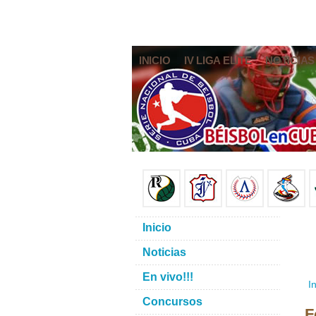
INICIO
IV LIGA ELITE
NOTICIAS
Inicio
Noticias
En vivo!!!
In
Concursos
F