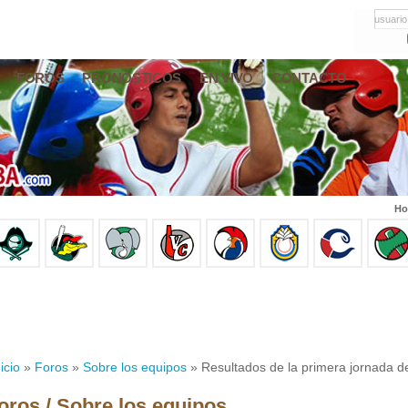
usuario
FOROS
PRONÓSTICOS
EN VIVO
CONTACTO
Ho
icio
»
Foros
»
Sobre los equipos
» Resultados de la primera jornada d
oros / Sobre los equipos