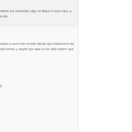
ediante tus amistades algo no llegue d esta copa, q
decido.
n cuanto a como han estado desde que empezaron los
mani tomas y stayler por aqui se los dejo espero que
00