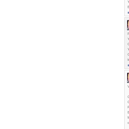
Y
E
P
l
E