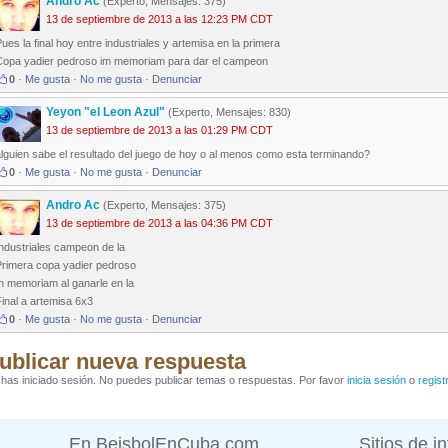
Andro Ac
(Experto, Mensajes: 375)
13 de septiembre de 2013 a las 12:23 PM CDT
ues la final hoy entre industriales y artemisa en la primera
Copa yadier pedroso im memoriam para dar el campeon
0
·
Me gusta
·
No me gusta
·
Denunciar
Yeyon "el Leon Azul"
(Experto, Mensajes: 830)
13 de septiembre de 2013 a las 01:29 PM CDT
lguien sabe el resultado del juego de hoy o al menos como esta terminando?
0
·
Me gusta
·
No me gusta
·
Denunciar
Andro Ac
(Experto, Mensajes: 375)
13 de septiembre de 2013 a las 04:36 PM CDT
ndustriales campeon de la
Primera copa yadier pedroso
n memoriam al ganarle en la
inal a artemisa 6x3
0
·
Me gusta
·
No me gusta
·
Denunciar
ublicar nueva respuesta
has iniciado sesión. No puedes publicar temas o respuestas. Por favor
inicia sesión
o
regist
En BeisbolEnCuba.com
Sitios de i