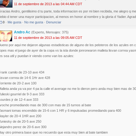
11 de septiembre de 2013 a las 04:44 AM CDT
racias Andro, gentilisimo d tu parte, toda informacion es por mi bien recibida, me alegro q m
ebio d tener una mayor participacion, al menos en honor al nombre y la gloria d Yadier. Agra
0
·
Me gusta
·
No me gusta
·
Denunciar
Andro Ac
(Experto, Mensajes: 375)
11 de septiembre de 2013 a las 09:05 AM CDT
Bueno por aqui me dejaron algunas estadisticas de alguno de los peloteros de los azules e
opes mas el juego de ayer de la copa vs la isla donde jonronearon malleta lisvan correa yas
es sea util y puedan ir viendo como van los azules:
Frank camilo de 23-10 ave 434
Lisvan correa de 14-6 1Hr ave 428
orriente de 20-2 ave 100
alleta anda ya va por 4 pa la calle el average no me lo dieron pero anda muy bien mas de 3
ulieski gourriel de 9-3 ave 333
Lourdes jr de 12-4 ave 333
Aroche promediando mas de 300 con mas de 15 turnos al bate
Yasmani tomas encendido de 15-6 con 1 HR y 6 impulsadas promediando para 400
Stayler de 20-4 1HR ave 200
Yuniesky de de 20-5 ave 250
Alejandro perez de 20-6 ave 300
Hay otro primera base que no recuerdo que esta muy bien al bate tambien