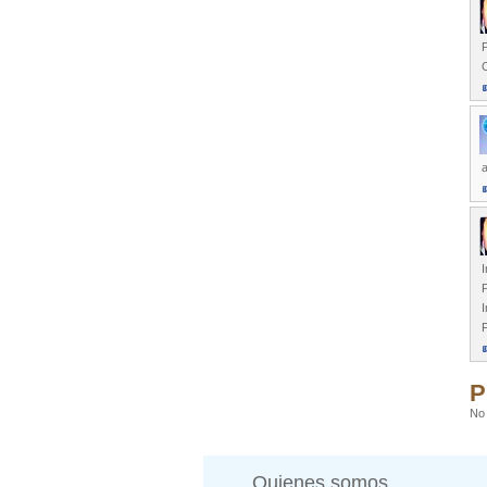
P
a
I
I
F
P
No 
Quienes somos