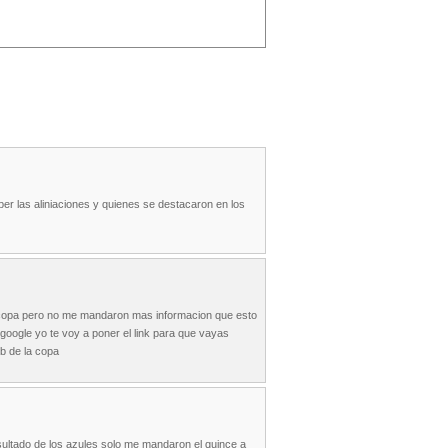
er las aliniaciones y quienes se destacaron en los
la copa pero no me mandaron mas informacion que esto
google yo te voy a poner el link para que vayas
b de la copa
sultado de los azules solo me mandaron el quince a