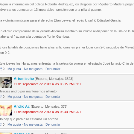
egún la información del colega Roberto Rodríguez, los dirigidos por Rigoberto Madera pegaro
dversarios conectaron 13 imparables, también con una pifia al guante.
a victoria monticular para el derecho Elián Leyva, el revés lo sufrió Ediasbel García.
n el otro compromiso de la jornada Artemisa mantuvo su invicto al disponer de la Isla de la 
ahera, el fracaso a la cuenta de Yuniel Gamboa.
hora la tabla de posiciones tiene a los anfitriones en primer lugar con 2-0 seguidos de Mayab
on 0-2.
ste jueves los Huracanes enfrentan a la selección pinera en el estadio José Ignacio Chiu de
0
·
Me gusta
·
No me gusta
·
Denunciar
Artemiseño
(Experto, Mensajes: 3523)
11 de septiembre de 2013 a las 06:15 PM CDT
racias andro por mantenernos al tanto .
0
·
Me gusta
·
No me gusta
·
Denunciar
Andro Ac
(Experto, Mensajes: 375)
11 de septiembre de 2013 a las 06:44 PM CDT
No hay que para eso estamos un abrazo
0
·
Me gusta
·
No me gusta
·
Denunciar