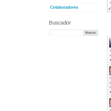
Colaboradores
Buscador
S
j
q
M