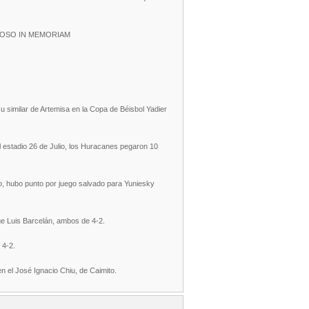
ROSO IN MEMORIAM
 similar de Artemisa en la Copa de Béisbol Yadier
l estadio 26 de Julio, los Huracanes pegaron 10
ro, hubo punto por juego salvado para Yuniesky
e Luis Barcelán, ambos de 4-2.
 4-2.
en el José Ignacio Chiu, de Caimito.