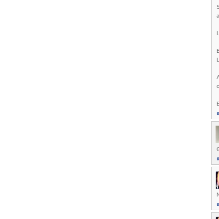
S
a
L
E
L
A
c
E
G