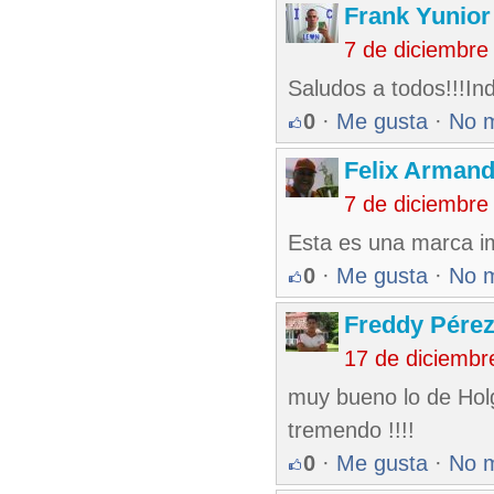
Frank Yunio
7 de diciembre
Saludos a todos!!!Ind
0
·
Me gusta
·
No 
Felix Armand
7 de diciembre
Esta es una marca i
0
·
Me gusta
·
No 
Freddy Pérez
17 de diciembr
muy bueno lo de Holg
tremendo !!!!
0
·
Me gusta
·
No 