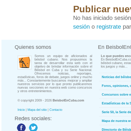
Publicar nue
No has iniciado sesió
sesión
o
registrate
par
Quienes somos
En BeisbolE
Somos un equipo de aficionados al
Lo que puedes enco
béisbol cubano. Nos propusimos la
En BeisbolEnCuba.co
tarea de desarrollar esta web con el
béisbol cubano, estad
objetivo de brindar información sobre el
los juegos y más...
Béisbol en Cuba y su Serie Nacional.
Ofrecemos noticias, reportajes,
estadísticas, foros de debate, juegos online y mucho
Noticias del béisb
más... Constantemente buscamos mejorar y ampliar
nuestros servicios por lo que pronto publicaremos
Foros, opiniones, 
nuevas secciones en nuestra web como concursos
y otros entretenimientos.
Concursos sobre e
© copyright 2009 - 2026
BeisbolEnCuba.com
Estadísticas de la 
Inicio
|
Mapa del sitio
|
Contacto
Serie 50, la Serie d
Redes sociales:
Mapa de nuestra 
Directorio de Béi