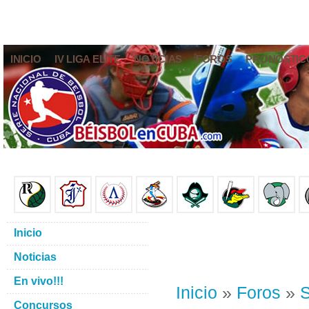
INICIO
IV LIGA ELITE
NOTICIAS
FOROS
PRONÓSTIC
Inicio
Noticias
En vivo!!!
Inicio
»
Foros
»
S
Concursos