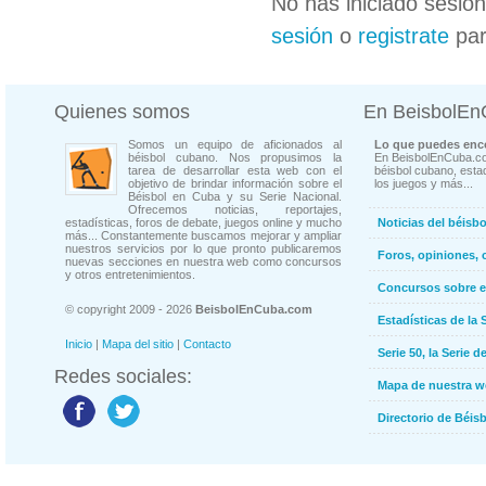
No has iniciado sesió
sesión
o
registrate
par
Quienes somos
En BeisbolE
Somos un equipo de aficionados al
Lo que puedes enco
béisbol cubano. Nos propusimos la
En BeisbolEnCuba.co
tarea de desarrollar esta web con el
béisbol cubano, estad
objetivo de brindar información sobre el
los juegos y más...
Béisbol en Cuba y su Serie Nacional.
Ofrecemos noticias, reportajes,
estadísticas, foros de debate, juegos online y mucho
Noticias del béisb
más... Constantemente buscamos mejorar y ampliar
nuestros servicios por lo que pronto publicaremos
Foros, opiniones, 
nuevas secciones en nuestra web como concursos
y otros entretenimientos.
Concursos sobre e
© copyright 2009 - 2026
BeisbolEnCuba.com
Estadísticas de la 
Inicio
|
Mapa del sitio
|
Contacto
Serie 50, la Serie d
Redes sociales:
Mapa de nuestra 
Directorio de Béi