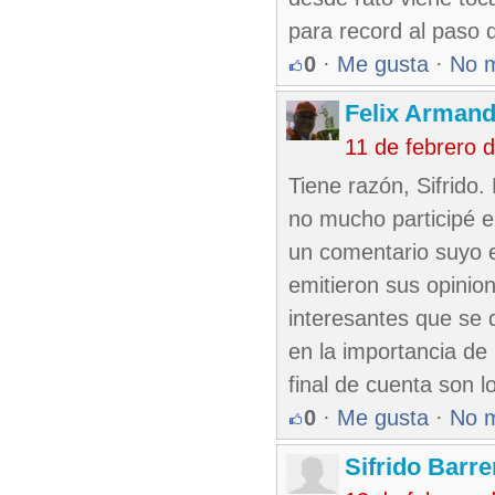
para record al paso q
0
·
Me gusta
·
No 
Felix Armand
11 de febrero 
Tiene razón, Sifrido
no mucho participé e
un comentario suyo e
emitieron sus opinio
interesantes que se q
en la importancia de 
final de cuenta son l
0
·
Me gusta
·
No 
Sifrido Barr