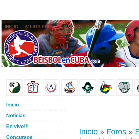
INICIO
IV LIGA ELITE
NOTICIAS
FOROS
PRONÓSTIC
Inicio
Noticias
En vivo!!!
Inicio
»
Foros
»
S
Concursos