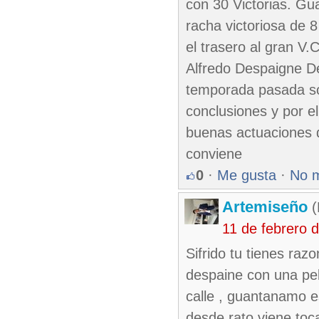
con 30 Victorias. G
racha victoriosa de 
el trasero al gran V
Alfredo Despaigne D
temporada pasada solo
conclusiones y por e
buenas actuaciones d
conviene
0
·
Me gusta
·
No 
Artemiseño
(
11 de febrero 
Sifrido tu tienes raz
despaine con una pel
calle , guantanamo e
desde rato viene toca