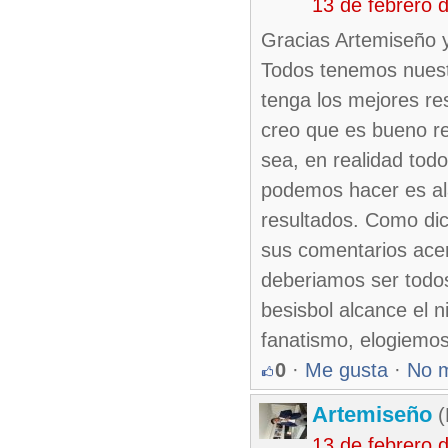
13 de febrero 
Gracias Artemiseño y
Todos tenemos nuest
tenga los mejores r
creo que es bueno re
sea, en realidad to
podemos hacer es ala
resultados. Como dic
sus comentarios acer
deberiamos ser todos
besisbol alcance el 
fanatismo, elogiemos
0
·
Me gusta
·
No 
Artemiseño
(
13 de febrero 