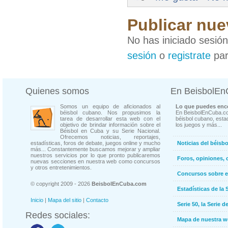
Publicar nue
No has iniciado sesió
sesión
o
registrate
par
Quienes somos
En BeisbolE
Somos un equipo de aficionados al
Lo que puedes enco
béisbol cubano. Nos propusimos la
En BeisbolEnCuba.co
tarea de desarrollar esta web con el
béisbol cubano, estad
objetivo de brindar información sobre el
los juegos y más...
Béisbol en Cuba y su Serie Nacional.
Ofrecemos noticias, reportajes,
estadísticas, foros de debate, juegos online y mucho
Noticias del béisb
más... Constantemente buscamos mejorar y ampliar
nuestros servicios por lo que pronto publicaremos
Foros, opiniones, 
nuevas secciones en nuestra web como concursos
y otros entretenimientos.
Concursos sobre e
© copyright 2009 - 2026
BeisbolEnCuba.com
Estadísticas de la 
Inicio
|
Mapa del sitio
|
Contacto
Serie 50, la Serie d
Redes sociales:
Mapa de nuestra 