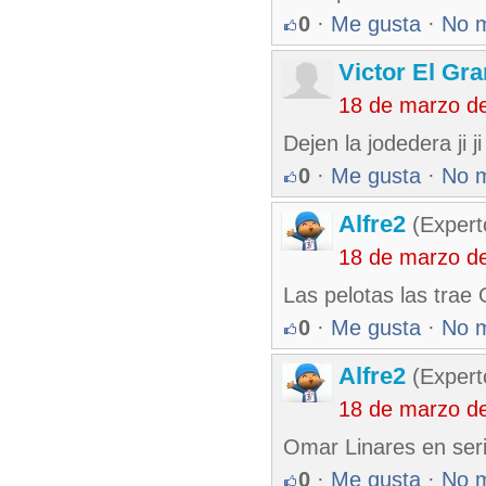
0
·
Me gusta
·
No 
Victor El Gr
18 de marzo d
Dejen la jodedera ji j
0
·
Me gusta
·
No 
Alfre2
(Expert
18 de marzo d
Las pelotas las tra
0
·
Me gusta
·
No 
Alfre2
(Expert
18 de marzo d
Omar Linares en seri
0
·
Me gusta
·
No 