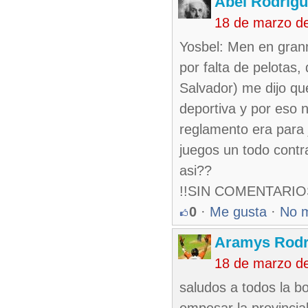
Abel Rodríg
18 de marzo d
Yosbel: Men en gra
por falta de pelotas
Salvador) me dijo qu
deportiva y por eso 
reglamento era para 
juegos un todo contra
asi??
!!SIN COMENTARIOS
0
·
Me gusta
·
No 
Aramys Rodr
18 de marzo d
saludos a todos la bo