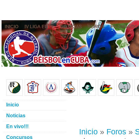
INICIO
IV LIGA ELITE
NOTICIAS
FOROS
PRONÓSTIC
Inicio
Noticias
En vivo!!!
Inicio
»
Foros
»
S
Concursos