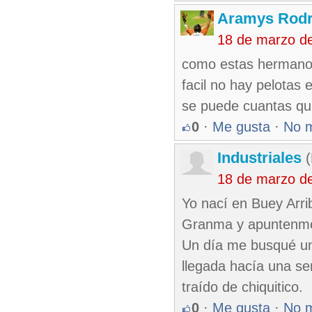
Aramys Rodr
18 de marzo d
como estas hermano e
facil no hay pelotas
se puede cuantas qu
0
·
Me gusta
·
No 
Industriales
(
18 de marzo d
Yo nací en Buey Arri
Granma y apuntenme 
Un día me busqué un 
llegada hacía una s
traído de chiquitico.
0
·
Me gusta
·
No 