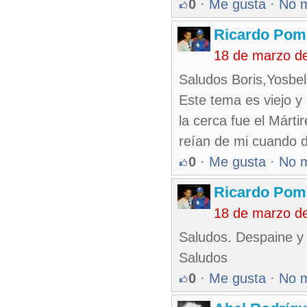
0
·
Me gusta
·
No 
Ricardo Pom
18 de marzo d
Saludos Boris,Yosbel
Este tema es viejo y 
la cerca fue el Márt
reían de mi cuando d
0
·
Me gusta
·
No 
Ricardo Pom
18 de marzo d
Saludos. Despaine y 
Saludos
0
·
Me gusta
·
No 