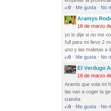
empesar la provincia
0
·
Me gusta
·
No 
Aramys Rodr
18 de marzo d
yo lo dije si no me 
full para mi llevo 2 
uno y las maletas a 
0
·
Me gusta
·
No 
El Verdugo 
18 de marzo d
Aramis que vola mi 
las van a coger la g
cuevita
0
·
Me gusta
·
No 