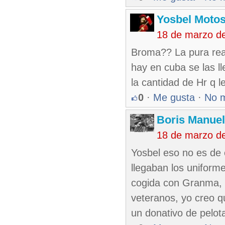
Yosbel Motos
18 de marzo d
Broma?? La pura real
hay en cuba se las ll
la cantidad de Hr q l
0
·
Me gusta
·
No 
Boris Manue
18 de marzo d
Yosbel eso no es de 
llegaban los uniform
cogida con Granma, t
veteranos, yo creo 
un donativo de pelot