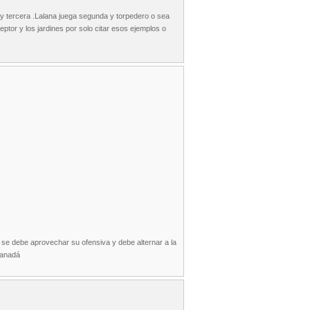
y tercera .Lalana juega segunda y torpedero o sea
ptor y los jardines por solo citar esos ejemplos o
e se debe aprovechar su ofensiva y debe alternar a la
Canadá