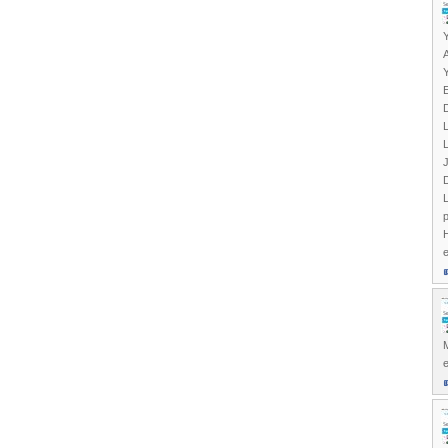
J
L
e
M
e