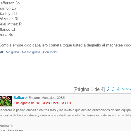
Jefferson 3b
Samon 1b
Santoya Lf
Vázquez Rf
Ariel Mtnez R
Blanco Cf
Acea Ss
Como siempre digo caballero corneta toque usted a degüello al macheteé coco
0
·
Me gusta
·
No me gusta
·
Denunciar
[Página 1 de 4]
2
3
4
>
>>
Balbaro
(Experto, Mensajes: 3032)
3 de agosto de 2016 a las 11:24 PM CDT
aballero la pasión empieza en tres dias y los invito a que den las alineaciones de sus equipo
es doy la de los cocodrilos y creo la única duda seria el Rf lo demás esta definido creo y deb
Medina 2b