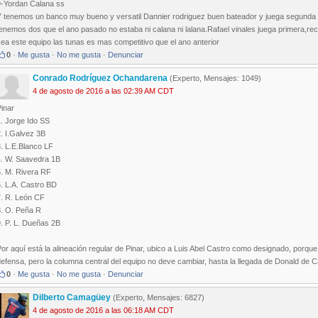
9-Yordan Calana ss
Y tenemos un banco muy bueno y versatil Dannier rodriguez buen bateador y juega segunda 
enemos dos que el ano pasado no estaba ni calana ni lalana.Rafael vinales juega primera,rece
ea este equipo las tunas es mas competitivo que el ano anterior
0
·
Me gusta
·
No me gusta
·
Denunciar
Conrado Rodríguez Ochandarena
(Experto, Mensajes: 1049)
4 de agosto de 2016 a las 02:39 AM CDT
inar
. Jorge Ido SS
. I.Galvez 3B
. L.E.Blanco LF
4. W. Saavedra 1B
5. M. Rivera RF
. L.A. Castro BD
7. R. León CF
8. O. Peña R
. P. L. Dueñas 2B
or aquí está la alineación regular de Pinar, ubico a Luis Abel Castro como designado, porqu
efensa, pero la columna central del equipo no deve cambiar, hasta la llegada de Donald de 
0
·
Me gusta
·
No me gusta
·
Denunciar
Dilberto Camagüey
(Experto, Mensajes: 6827)
4 de agosto de 2016 a las 06:18 AM CDT