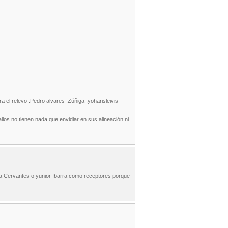
el relevo :Pedro alvares ,Zúñiga ,yoharisleivis
os no tienen nada que envidiar en sus alineación ni
r a Cervantes o yunior Ibarra como receptores porque