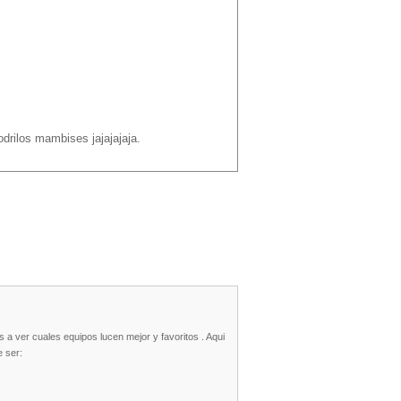
drilos mambises jajajajaja.
s a ver cuales equipos lucen mejor y favoritos . Aqui
e ser: