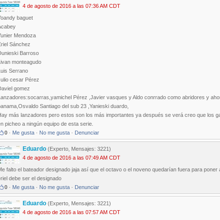
4 de agosto de 2016 a las 07:36 AM CDT
Yoandy baguet
Acabey
Yunier Mendoza
Eriel Sánchez
Dunieski Barroso
Livan monteagudo
Luis Serrano
ulio cesar Pérez
Daviel gomez
anzadores:socarras,yamichel Pérez ,Javier vasques y Aldo conrrado como abridores y ahora 
panama,Osvaldo Santiago del sub 23 ,Yanieski duardo,
Hay más lanzadores pero estos son los más importantes ya después se verá creo que los gall
n picheo a ningún equipo de esta serie.
0
·
Me gusta
·
No me gusta
·
Denunciar
Eduardo
(Experto, Mensajes: 3221)
4 de agosto de 2016 a las 07:49 AM CDT
e falto el bateador designado jaja así que el octavo o el noveno quedarían fuera para pone
riel debe ser el designado
0
·
Me gusta
·
No me gusta
·
Denunciar
Eduardo
(Experto, Mensajes: 3221)
4 de agosto de 2016 a las 07:57 AM CDT