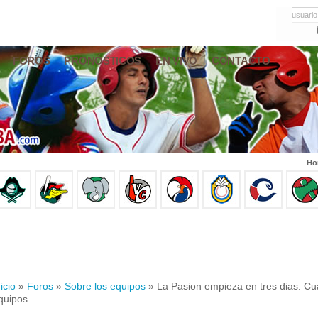
usuario
FOROS
PRONÓSTICOS
EN VIVO
CONTACTO
Ho
icio
»
Foros
»
Sobre los equipos
» La Pasion empieza en tres dias. Cua
quipos.