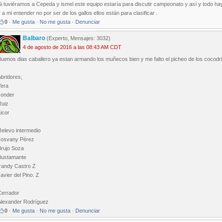
i tuviéramos a Cepeda y ismel este equipo estaría para discutir campeonato y así y todo hay
 a mi entender no por ser de los gallos ellos están para clasificar .
0
·
Me gusta
·
No me gusta
·
Denunciar
Balbaro
(Experto, Mensajes: 3032)
4 de agosto de 2016 a las 08:43 AM CDT
uenos dias caballero ya estan armando los muñecos bien y me falto el picheo de los cocodr
bridores;
Yera
Jonder
Ruiz
icor
Relevo intermedio
Josvany Pérez
Brujo Soza
Bustamante
Irandy Castro Z
avier del Pino. Z
Cerrador
Alexander Rodríguez
0
·
Me gusta
·
No me gusta
·
Denunciar