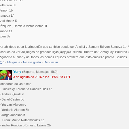
Ariel Sánchez Bd
Jefferson 3b
Samon 1b
Santoya Lf
riel Mtnez R
ázquez , Demis o Victor Victor Rf
Blanco Cf
Acea Ss
or ahi debe estar la alineación que tambien puede ser Ariel Lf y Samom Bd von Santoya 1b.
espues de ver 30 juegos de grandes ligas jajajajaja. Bueno Dilberto da Camagüey, Eduardo los
Rigoberto a Pinar y asi todos los demás equipos brothers que esto empieza pronto. Saludos
0
·
Me gusta
·
No me gusta
·
Denunciar
Yony
(Experto, Mensajes: 560)
3 de agosto de 2016 a las 11:58 PM CDT
Lenadores de las tunas
- Yuniesky Larduet o Dannier Dias cf
-Andres Quiala rf
3-Danel Castro bd
4-Yosvani Alarcon c
5-Yordanis Alarcon 3b
6-Jorge Jonhson lf
- Frank Muir o RafaelVinales 1b
8-Yudier Rondon o Ernesto Lalana 2b