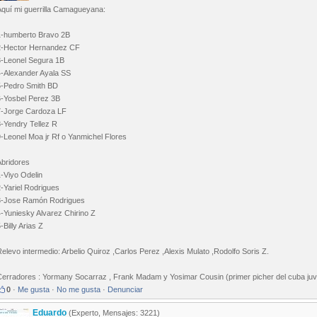
Aquí mi guerrilla Camagueyana:
1-humberto Bravo 2B
2-Hector Hernandez CF
3-Leonel Segura 1B
4-Alexander Ayala SS
5-Pedro Smith BD
6-Yosbel Perez 3B
7-Jorge Cardoza LF
8-Yendry Tellez R
-Leonel Moa jr Rf o Yanmichel Flores
Abridores
-Viyo Odelin
-Yariel Rodrigues
3-Jose Ramón Rodrigues
-Yuniesky Alvarez Chirino Z
-Billy Arias Z
elevo intermedio: Arbelio Quiroz ,Carlos Perez ,Alexis Mulato ,Rodolfo Soris Z.
Cerradores : Yormany Socarraz , Frank Madam y Yosimar Cousin (primer picher del cuba juve
0
·
Me gusta
·
No me gusta
·
Denunciar
Eduardo
(Experto, Mensajes: 3221)