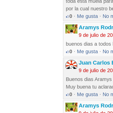
toda esta muela para
por la cual nuestro 
0
·
Me gusta
·
No 
Aramys Rodr
9 de julio de 
buenos dias a todos 
0
·
Me gusta
·
No 
Juan Carlos 
9 de julio de 
Buenos dias Aramys y
Muy buena tu aclarac
0
·
Me gusta
·
No 
Aramys Rodr