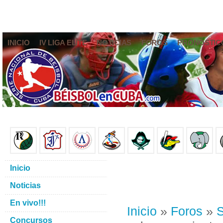
INICIO
IV LIGA ELITE
NOTICIAS
FOROS
PRONÓSTIC
Inicio
Noticias
En vivo!!!
Inicio
»
Foros
»
S
Concursos