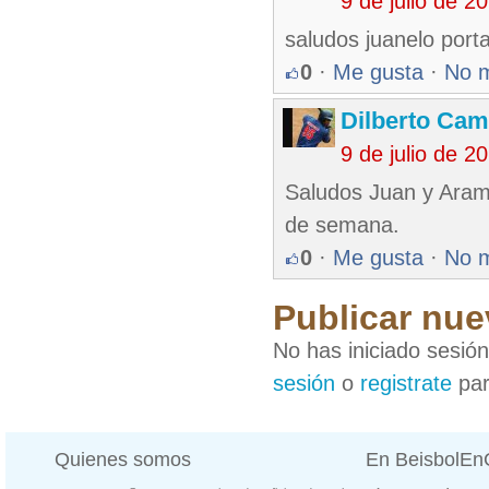
9 de julio de 
saludos juanelo porta
0
·
Me gusta
·
No 
Dilberto Ca
9 de julio de 
Saludos Juan y Arami
de semana.
0
·
Me gusta
·
No 
Publicar nue
No has iniciado sesió
sesión
o
registrate
par
Quienes somos
En BeisbolE