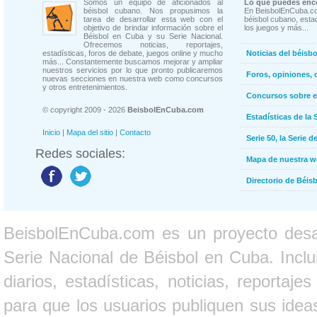
Somos un equipo de aficionados al
Lo que puedes enco
béisbol cubano. Nos propusimos la
En BeisbolEnCuba.co
tarea de desarrollar esta web con el
béisbol cubano, estad
objetivo de brindar información sobre el
los juegos y más...
Béisbol en Cuba y su Serie Nacional.
Ofrecemos noticias, reportajes,
estadísticas, foros de debate, juegos online y mucho
Noticias del béisb
más... Constantemente buscamos mejorar y ampliar
nuestros servicios por lo que pronto publicaremos
Foros, opiniones, 
nuevas secciones en nuestra web como concursos
y otros entretenimientos.
Concursos sobre e
© copyright 2009 - 2026
BeisbolEnCuba.com
Estadísticas de la 
Inicio
|
Mapa del sitio
|
Contacto
Serie 50, la Serie d
Redes sociales:
Mapa de nuestra 
Directorio de Béi
BeisbolEnCuba.com es un proyecto desarr
Serie Nacional de Béisbol en Cuba. Inclui
diarios, estadísticas, noticias, report
para que los usuarios publiquen sus ideas