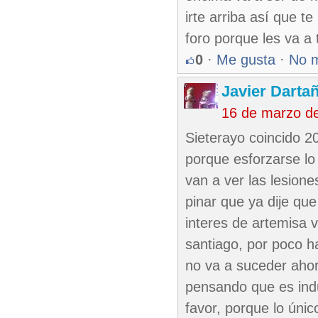
irte arriba así que t
foro porque les va a t
0
·
Me gusta
·
No 
Javier Darta
16 de marzo d
Sieterayo coincido 2
porque esforzarse lo 
van a ver las lesione
pinar que ya dije que
interes de artemisa 
santiago, por poco ha
no va a suceder ahor
pensando que es indus
favor, porque lo únic