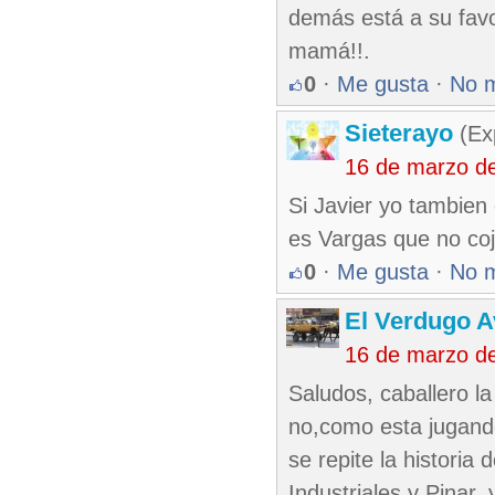
demás está a su favo
mamá!!.
0
·
Me gusta
·
No 
Sieterayo
(Ex
16 de marzo d
Si Javier yo tambien 
es Vargas que no coj
0
·
Me gusta
·
No 
El Verdugo 
16 de marzo d
Saludos, caballero la
no,como esta jugando
se repite la historia 
Industriales y Pinar,