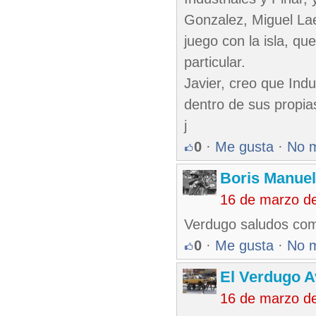
Gonzalez, Miguel Laer
juego con la isla, q
particular.
Javier, creo que Ind
dentro de sus propias
j
0
·
Me gusta
·
No 
Boris Manue
16 de marzo d
Verdugo saludos como
0
·
Me gusta
·
No 
El Verdugo 
16 de marzo d