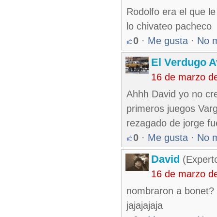
Rodolfo era el que le
lo chivateo pacheco
0
·
Me gusta
·
No 
El Verdugo 
16 de marzo d
Ahhh David yo no cre
primeros juegos Varga
rezagado de jorge fu
0
·
Me gusta
·
No 
David
(Expert
16 de marzo d
nombraron a bonet?
jajajajaja