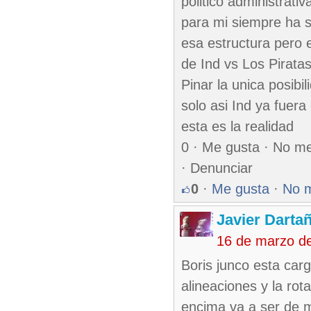
politico administrati
para mi siempre ha s
esa estructura pero e
de Ind vs Los Piratas
Pinar la unica posibi
solo asi Ind ya fuera
esta es la realidad
0 · Me gusta · No m
· Denunciar
0
·
Me gusta
·
No 
Javier Darta
16 de marzo d
Boris junco esta carg
alineaciones y la rot
encima va a ser de m