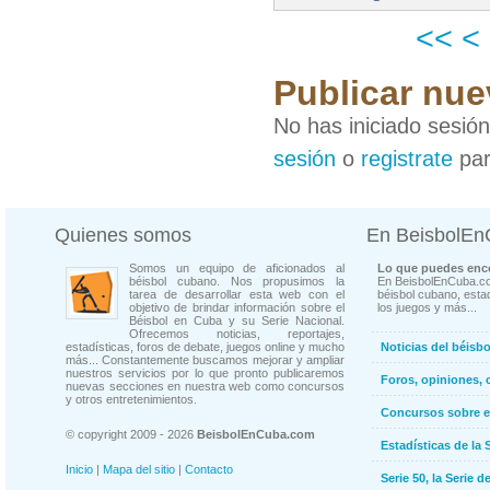
<<
<
Publicar nue
No has iniciado sesió
sesión
o
registrate
par
Quienes somos
En BeisbolE
Somos un equipo de aficionados al
Lo que puedes enco
béisbol cubano. Nos propusimos la
En BeisbolEnCuba.co
tarea de desarrollar esta web con el
béisbol cubano, estad
objetivo de brindar información sobre el
los juegos y más...
Béisbol en Cuba y su Serie Nacional.
Ofrecemos noticias, reportajes,
estadísticas, foros de debate, juegos online y mucho
Noticias del béisb
más... Constantemente buscamos mejorar y ampliar
nuestros servicios por lo que pronto publicaremos
Foros, opiniones, 
nuevas secciones en nuestra web como concursos
y otros entretenimientos.
Concursos sobre e
© copyright 2009 - 2026
BeisbolEnCuba.com
Estadísticas de la 
Inicio
|
Mapa del sitio
|
Contacto
Serie 50, la Serie d