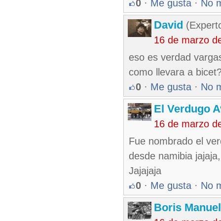
0
·
Me gusta
·
No 
David
(Expert
16 de marzo d
eso es verdad vargas 
como llevara a bicet
0
·
Me gusta
·
No 
El Verdugo 
16 de marzo d
Fue nombrado el ver
desde namibia jajaja,
Jajajaja
0
·
Me gusta
·
No 
Boris Manue