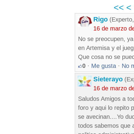
<<
<
Rigo
(Experto,
16 de marzo d
No se preocupen, ya 
en Artemisa y el jueg
Que cosa no se puede
0
·
Me gusta
·
No 
Sieterayo
(Ex
16 de marzo d
Saludos Amigos a tod
foro y aqui lo repito
se avecinan....Yo du
todos sabemos que ar