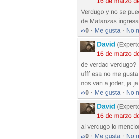
16 de marzo d
Verdugo y no se pued
de Matanzas ingresa
0
·
Me gusta
·
No 
David
(Expert
16 de marzo d
de verdad verdugo?
ufff esa no me gusta
nos van a joder, ja ja 
0
·
Me gusta
·
No 
David
(Expert
16 de marzo d
al verdugo lo mencio
0
·
Me gusta
·
No 