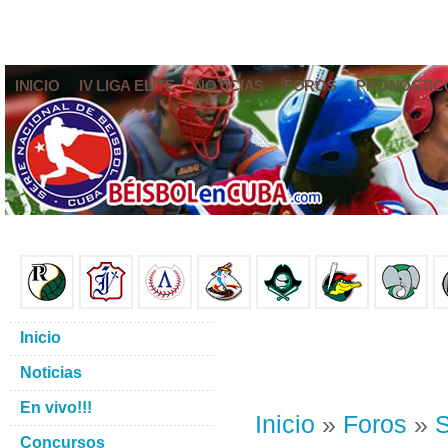
INICIO
IV LIGA ELITE
NOTICIAS
FOROS
PRONÓSTIC
Inicio
Noticias
En vivo!!!
Inicio
»
Foros
»
S
Concursos