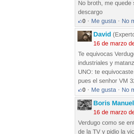
No broth, me quede si
descargo
0
·
Me gusta
·
No 
David
(Expert
16 de marzo d
Te equivocas Verdugo
industriales y matan
UNO: te equivocaste.
pues el senhor VM 32
0
·
Me gusta
·
No 
Boris Manue
16 de marzo d
Verdugo como se ent
de la TV y pidio la vi