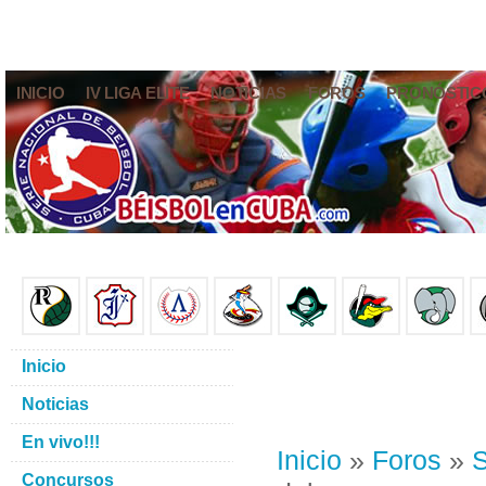
INICIO
IV LIGA ELITE
NOTICIAS
FOROS
PRONÓSTIC
Inicio
Noticias
En vivo!!!
Inicio
»
Foros
»
S
Concursos