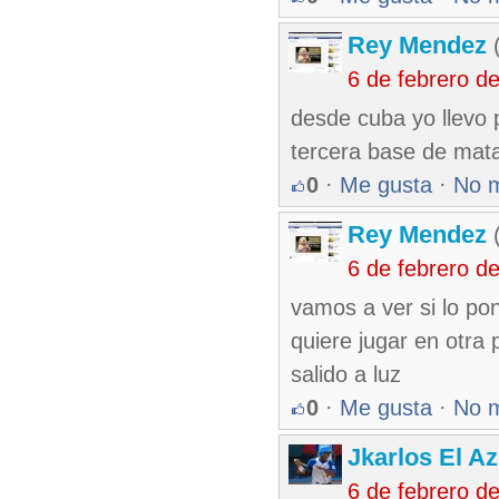
Rey Mendez
(
6 de febrero d
desde cuba yo llevo 
tercera base de mat
0
·
Me gusta
·
No 
Rey Mendez
(
6 de febrero d
vamos a ver si lo po
quiere jugar en otra
salido a luz
0
·
Me gusta
·
No 
Jkarlos El Az
6 de febrero d