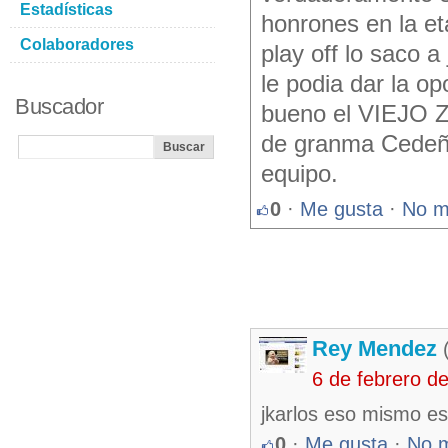
Estadísticas
honrones en la eta
Colaboradores
play off lo saco 
le podia dar la o
Buscador
bueno el VIEJO Z
de granma Cedeño 
equipo.
0
·
Me gusta
·
No m
Rey Mendez
(
6 de febrero d
jkarlos eso mismo e
0
·
Me gusta
·
No 