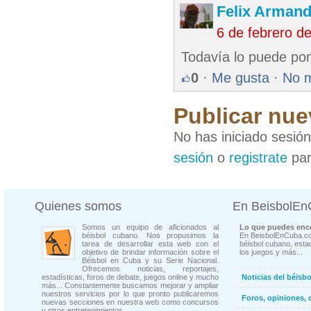
Felix Armand
6 de febrero d
Todavía lo puede pon
0
·
Me gusta
·
No 
Publicar nue
No has iniciado sesió
sesión
o
registrate
par
Quienes somos
En BeisbolE
Somos un equipo de aficionados al
Lo que puedes enco
béisbol cubano. Nos propusimos la
En BeisbolEnCuba.co
tarea de desarrollar esta web con el
béisbol cubano, estad
objetivo de brindar información sobre el
los juegos y más...
Béisbol en Cuba y su Serie Nacional.
Ofrecemos noticias, reportajes,
estadísticas, foros de debate, juegos online y mucho
Noticias del béisb
más... Constantemente buscamos mejorar y ampliar
nuestros servicios por lo que pronto publicaremos
Foros, opiniones, 
nuevas secciones en nuestra web como concursos
y otros entretenimientos.