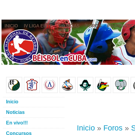
INICIO
IV LIGA ELITE
NOTICIAS
FOROS
PRONÓSTIC
Inicio
Noticias
En vivo!!!
Inicio
»
Foros
»
S
Concursos