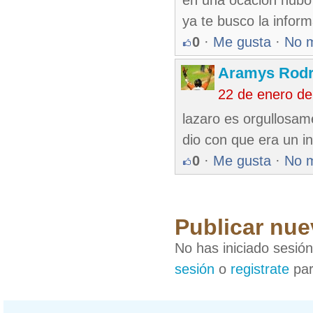
en una ocacion hubo
ya te busco la infor
0
·
Me gusta
·
No 
Aramys Rodr
22 de enero d
lazaro es orgullosame
dio con que era un in
0
·
Me gusta
·
No 
Publicar nue
No has iniciado sesió
sesión
o
registrate
par