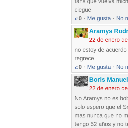
fans que vuelva mich
ciegue
0
·
Me gusta
·
No 
Aramys Rodr
22 de enero d
no estoy de acuerdo 
regrece
0
·
Me gusta
·
No 
Boris Manue
22 de enero d
No Aramys no es bobe
solo espero que el S
mas nunca que no me
tengo 52 años y no t