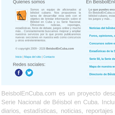
Quienes somos
En BeisbolE
Somos un equipo de aficionados al
Lo que puedes enco
béisbol cubano. Nos propusimos la
En BeisbolEnCuba.co
tarea de desarrollar esta web con el
béisbol cubano, estad
objetivo de brindar información sobre el
los juegos y más...
Béisbol en Cuba y su Serie Nacional.
Ofrecemos noticias, reportajes,
estadísticas, foros de debate, juegos online y mucho
Noticias del béisb
más... Constantemente buscamos mejorar y ampliar
nuestros servicios por lo que pronto publicaremos
Foros, opiniones, 
nuevas secciones en nuestra web como concursos
y otros entretenimientos.
Concursos sobre e
© copyright 2009 - 2026
BeisbolEnCuba.com
Estadísticas de la 
Inicio
|
Mapa del sitio
|
Contacto
Serie 50, la Serie d
Redes sociales:
Mapa de nuestra 
Directorio de Béi
BeisbolEnCuba.com es un proyecto desarr
Serie Nacional de Béisbol en Cuba. Inclui
diarios, estadísticas, noticias, report