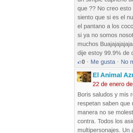
que ?? No creo esto s
siento que si es el n
el pantano a los coco
si ya no somos noso
muchos Buajajajajaja
dije estoy 99.9% de q
0
·
Me gusta
·
No 
El Animal Az
22 de enero d
Boris saludos y mis r
respetan saben que 
manera no se moleste
contra. Todos los a
multipersonajes. Un