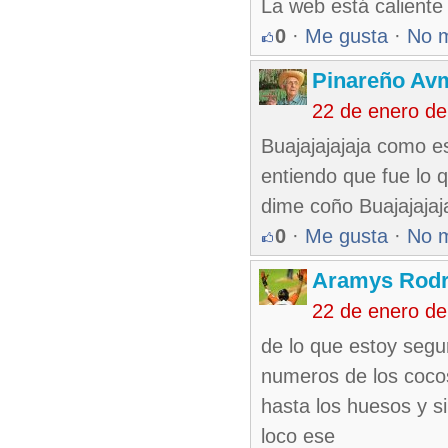
La web está caliente
0
·
Me gusta
·
No 
Pinareño Av
22 de enero d
Buajajajajaja como e
entiendo que fue lo 
dime coño Buajajajaj
0
·
Me gusta
·
No 
Aramys Rodr
22 de enero d
de lo que estoy segu
numeros de los cocos
hasta los huesos y s
loco ese