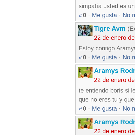
simpatía usted es un
0
·
Me gusta
·
No 
Tigre Avm
(Ex
22 de enero d
Estoy contigo Aramys
0
·
Me gusta
·
No 
Aramys Rodr
22 de enero d
te entiendo boris si 
que no eres tu y que 
0
·
Me gusta
·
No 
Aramys Rodr
22 de enero d