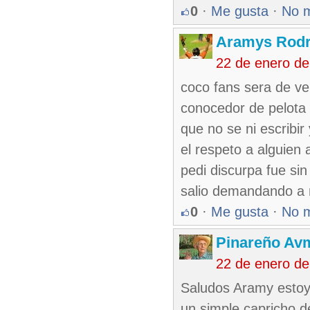
0
·
Me gusta
·
No 
Aramys Rodr
22 de enero d
coco fans sera de v
conocedor de pelota
que no se ni escribir
el respeto a alguien 
pedi discurpa fue sin
salio demandando a 
0
·
Me gusta
·
No 
Pinareño Av
22 de enero d
Saludos Aramy estoy
un simple capricho d