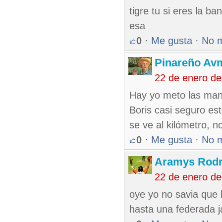
tigre tu si eres la b
esa
0
·
Me gusta
·
No 
Pinareño Av
22 de enero d
Hay yo meto las mano
Boris casi seguro es
se ve al kilómetro, n
0
·
Me gusta
·
No 
Aramys Rodr
22 de enero d
oye yo no savia que l
hasta una federada j