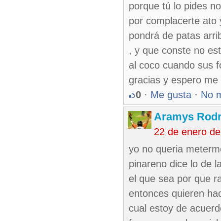
porque tú lo pides no
por complacerte ato 
pondrá de patas arri
, y que conste no es
al coco cuando sus f
gracias y espero me 
0
·
Me gusta
·
No 
Aramys Rodr
22 de enero d
yo no queria meterme
pinareno dice lo de 
el que sea por que r
entonces quieren ha
cual estoy de acuerd