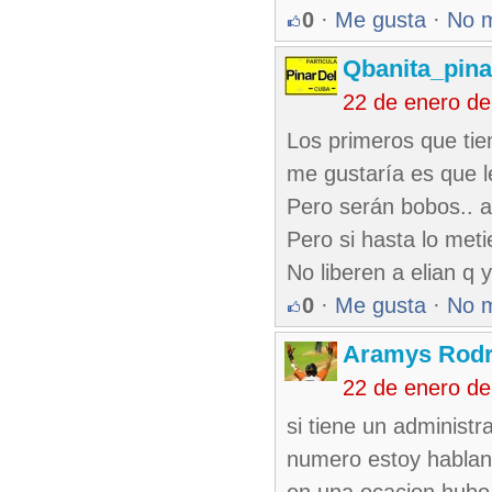
0
·
Me gusta
·
No 
Qbanita_pin
22 de enero d
Los primeros que tie
me gustaría es que 
Pero serán bobos.. a
Pero si hasta lo meti
No liberen a elian q 
0
·
Me gusta
·
No 
Aramys Rodr
22 de enero d
si tiene un administr
numero estoy hablan