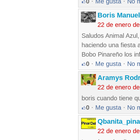
0
·
Me gusta
·
No 
Boris Manue
22 de enero d
Saludos Animal Azul,
haciendo una fiesta 
Bobo Pinareño los infi
0
·
Me gusta
·
No 
Aramys Rodr
22 de enero d
boris cuando tiene q
0
·
Me gusta
·
No 
Qbanita_pin
22 de enero d