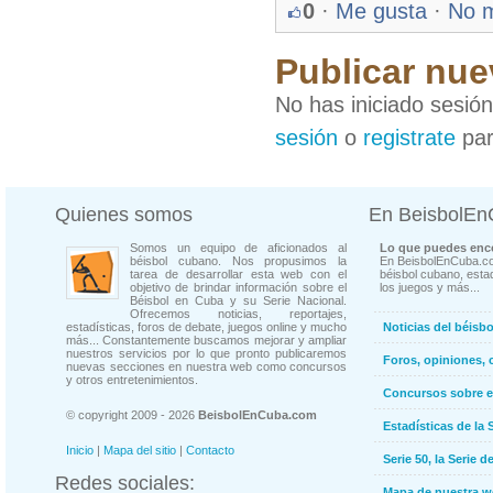
0
·
Me gusta
·
No 
Publicar nue
No has iniciado sesió
sesión
o
registrate
par
Quienes somos
En BeisbolE
Somos un equipo de aficionados al
Lo que puedes enco
béisbol cubano. Nos propusimos la
En BeisbolEnCuba.co
tarea de desarrollar esta web con el
béisbol cubano, estad
objetivo de brindar información sobre el
los juegos y más...
Béisbol en Cuba y su Serie Nacional.
Ofrecemos noticias, reportajes,
estadísticas, foros de debate, juegos online y mucho
Noticias del béisb
más... Constantemente buscamos mejorar y ampliar
nuestros servicios por lo que pronto publicaremos
Foros, opiniones, 
nuevas secciones en nuestra web como concursos
y otros entretenimientos.
Concursos sobre e
© copyright 2009 - 2026
BeisbolEnCuba.com
Estadísticas de la 
Inicio
|
Mapa del sitio
|
Contacto
Serie 50, la Serie d
Redes sociales:
Mapa de nuestra 