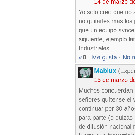
14 de marzo d
Yo solo creo que no 
no quitarles mas los
que un equipo avnce s
siguiente, ejemplo la
Industriales
0
·
Me gusta
·
No 
Mablux
(Exper
15 de marzo d
Muchos concuerdan qu
señores quítense el v
continuar por 30 añ
para parte (o quizás 
de difusión naciona