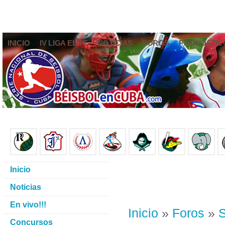
INICIO
IV LIGA ELITE
NOTICIAS
FOROS
PRONÓSTIC
Inicio
Noticias
En vivo!!!
Inicio
»
Foros
»
S
Concursos