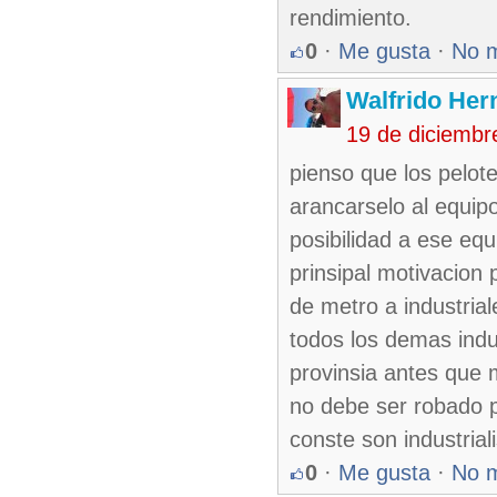
rendimiento.
0
·
Me gusta
·
No 
Walfrido Her
19 de diciembr
pienso que los pelot
arancarselo al equipo
posibilidad a ese equ
prinsipal motivacion
de metro a industria
todos los demas indu
provinsia antes que 
no debe ser robado po
conste son industrial
0
·
Me gusta
·
No 