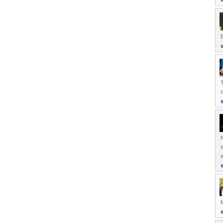
E
c
N
s
a
M