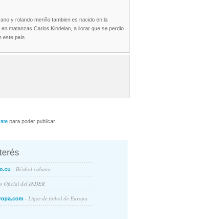
ano y rolando meriño tambien es nacido en la
n matanzas Carlos Kindelan, a llorar que se perdio
n este país
rate
para poder publicar.
nterés
- Béisbol cubano
o.cu
io Oficial del INDER
- Ligas de futbol de Europa
ropa.com