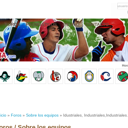
usuario
FOROS
PRONÓSTICOS
EN VIVO
CONTACTO
Hor
icio
»
Foros
»
Sobre los equipos
» Idustriales, Industriales,Industriales.
oros / Sobre los equipos