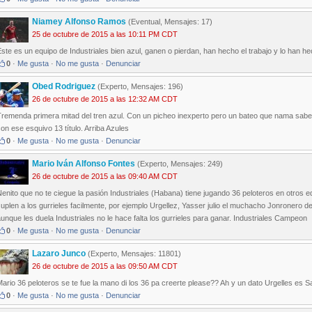
Niamey Alfonso Ramos
(Eventual, Mensajes: 17)
25 de octubre de 2015 a las 10:11 PM CDT
ste es un equipo de Industriales bien azul, ganen o pierdan, han hecho el trabajo y lo han hec
0
·
Me gusta
·
No me gusta
·
Denunciar
Obed Rodriguez
(Experto, Mensajes: 196)
26 de octubre de 2015 a las 12:32 AM CDT
Tremenda primera mitad del tren azul. Con un picheo inexperto pero un bateo que nama sa
on ese esquivo 13 título. Arriba Azules
0
·
Me gusta
·
No me gusta
·
Denunciar
Mario Iván Alfonso Fontes
(Experto, Mensajes: 249)
26 de octubre de 2015 a las 09:40 AM CDT
enito que no te ciegue la pasión Industriales (Habana) tiene jugando 36 peloteros en otros 
uplen a los gurrieles facilmente, por ejemplo Urgellez, Yasser julio el muchacho Jonronero de
unque les duela Industriales no le hace falta los gurrieles para ganar. Industriales Campeon
0
·
Me gusta
·
No me gusta
·
Denunciar
Lazaro Junco
(Experto, Mensajes: 11801)
26 de octubre de 2015 a las 09:50 AM CDT
ario 36 peloteros se te fue la mano di los 36 pa creerte please?? Ah y un dato Urgelles es
0
·
Me gusta
·
No me gusta
·
Denunciar