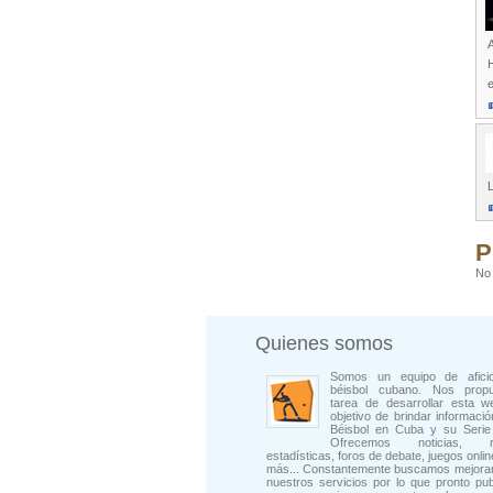
e
L
P
No 
Quienes somos
Somos un equipo de afici
béisbol cubano. Nos prop
tarea de desarrollar esta w
objetivo de brindar informació
Béisbol en Cuba y su Serie 
Ofrecemos noticias, rep
estadísticas, foros de debate, juegos onli
más... Constantemente buscamos mejorar
nuestros servicios por lo que pronto pu