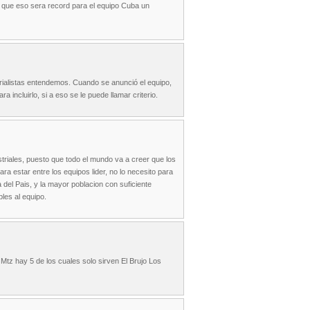
o que eso sera record para el equipo Cuba un
trialistas entendemos. Cuando se anunció el equipo,
 incluirlo, si a eso se le puede llamar criterio.
ustriales, puesto que todo el mundo va a creer que los
ara estar entre los equipos lider, no lo necesito para
va del Pais, y la mayor poblacion con suficiente
les al equipo.
tz hay 5 de los cuales solo sirven El Brujo Los