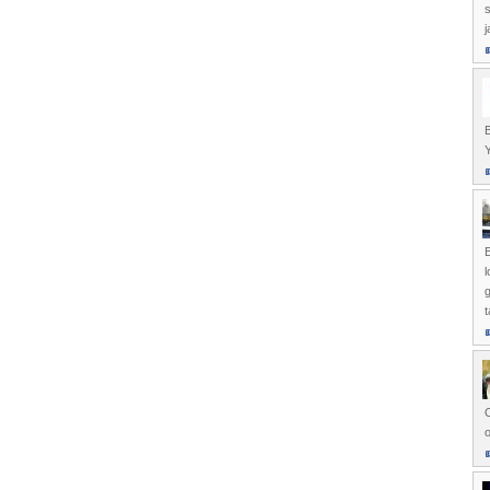
s
j
B
Y
B
l
g
t
O