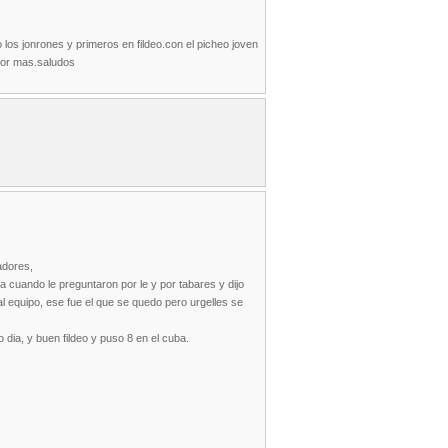
los jonrones y primeros en fildeo.con el picheo joven
 por mas.saludos
gadores,
 cuando le preguntaron por le y por tabares y dijo
 equipo, ese fue el que se quedo pero urgelles se
 dia, y buen fildeo y puso 8 en el cuba.