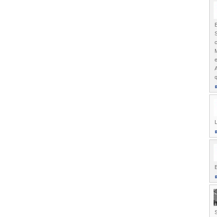
B
S
c
M
e
q
L
B
S