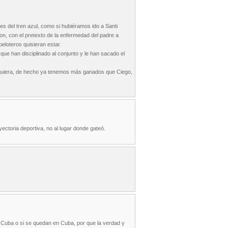
s del tren azul, como si hubiéramos ido a Santi
eron, con el pretexto de la enfermedad del padre a
eloteros quisieran estar.
ue han disciplinado al conjunto y le han sacado el
alquiera, de hecho ya tenemos más ganados que Ciego,
yectoria deportiva, no al lugar donde gateó.
o Cuba o si se quedan en Cuba, por que la verdad y