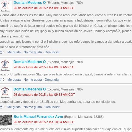
Domian Mederos O
(Experto, Mensajes: 780)
26 de octubre de 2015 a las 09:51 AM CDT
uenos días a todos los foristas. Muy buena respuesta Mario Iván, cómo sufren los detractore
píritus a rogarle a los Gurrieles que vinieran a jugar a Industriales, fueron ellos los que vini
umplir su sueño de jugar con el equipo más grande del béisbol en Cuba, en el que todos los p
uy buena actuación del equipo y muy buena dirección de Javier, Padilla y compañía, pienso q
xtra al joven pitcheo.
A seguir así mis leones y con 2 o 3 pitchers que nos reforcemos le vamos a dar pelea a cu
ue ha sido la "referencia" este año.
0
·
Me gusta
·
No me gusta
·
Denunciar
Domian Mederos O
(Experto, Mensajes: 780)
26 de octubre de 2015 a las 09:52 AM CDT
ázaro, Urgellés nació en Stgo, pero se hizo pelotero en la capital, vamos a referirnos a la tra
0
·
Me gusta
·
No me gusta
·
Denunciar
Domian Mederos O
(Experto, Mensajes: 780)
26 de octubre de 2015 a las 09:53 AM CDT
usqué el dato y debutó con 18 añitos con Metropolitanos, saca tus conclusiones.
0
·
Me gusta
·
No me gusta
·
Denunciar
Boris Manuel Fernandez Avm
(Experto, Mensajes: 18385)
26 de octubre de 2015 a las 10:04 AM CDT
aludos nuevamente alguien me puede decir si los suplentes van hacer el viaje con el Equip