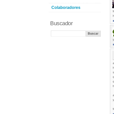
Colaboradores
M
h
Buscador
y
a
h
s
q
q
h
a
f