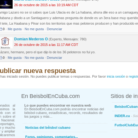
26 de octubre de 2015 a las 10:19 AM CDT
Amigo Lazaro no se si sabes que Luis Ulacia es de La habana, ahora dile eso a un camaguey
Habana y diselo a un Santiaguero y ademas pregunta de donde es un 3era base muy querido e
l tete, La Haabana y Pinar son los territorios que mas peloteros producen y han producido e
0
·
Me gusta
·
No me gusta
·
Denunciar
Domian Mederos O
(Experto, Mensajes: 780)
26 de octubre de 2015 a las 11:17 AM CDT
ázaro, hermano, pero el que dijo lo de los 36 peloteros no fui yo.
0
·
Me gusta
·
No me gusta
·
Denunciar
ublicar nueva respuesta
has iniciado sesión. No puedes publicar temas o respuestas. Por favor
inicia sesión
o
regist
En BeisbolEnCuba.com
Sitios de i
onados al
Lo que puedes encontrar en nuestra web
BeisbolCuban
usimos la
En BeisbolEnCuba.com podrás encontrar noticias del
eb con el
béisbol cubano, estadísticas, records, resultados de
- Sit
INDER.cu
n sobre el
los juegos y más...
Nacional.
ortajes,
FutbolClubEu
ne y mucho
Noticias del béisbol cubano
 y ampliar
blicaremos
Foros, opiniones, comentarios...