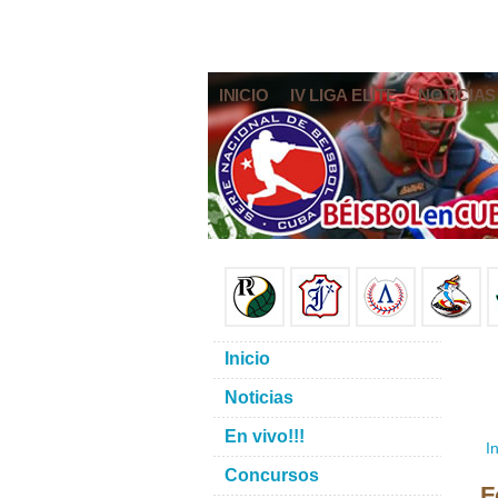
INICIO
IV LIGA ELITE
NOTICIAS
Inicio
Noticias
En vivo!!!
In
Concursos
F