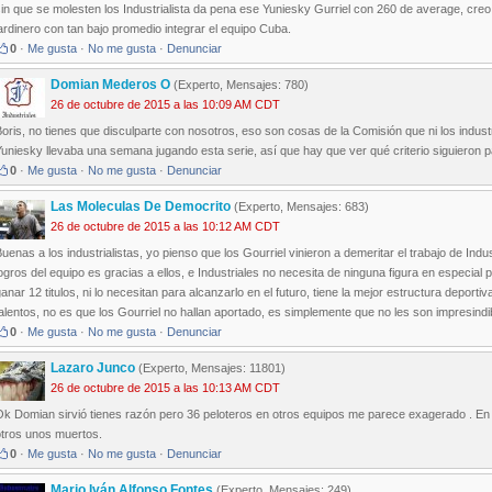
in que se molesten los Industrialista da pena ese Yuniesky Gurriel con 260 de average, cre
ardinero con tan bajo promedio integrar el equipo Cuba.
0
·
Me gusta
·
No me gusta
·
Denunciar
Domian Mederos O
(Experto, Mensajes: 780)
26 de octubre de 2015 a las 10:09 AM CDT
oris, no tienes que disculparte con nosotros, eso son cosas de la Comisión que ni los indus
uniesky llevaba una semana jugando esta serie, así que hay que ver qué criterio siguieron para
0
·
Me gusta
·
No me gusta
·
Denunciar
Las Moleculas De Democrito
(Experto, Mensajes: 683)
26 de octubre de 2015 a las 10:12 AM CDT
uenas a los industrialistas, yo pienso que los Gourriel vinieron a demeritar el trabajo de Ind
ogros del equipo es gracias a ellos, e Industriales no necesita de ninguna figura en especial p
anar 12 titulos, ni lo necesitan para alcanzarlo en el futuro, tiene la mejor estructura deporti
alentos, no es que los Gourriel no hallan aportado, es simplemente que no les son impresindib
0
·
Me gusta
·
No me gusta
·
Denunciar
Lazaro Junco
(Experto, Mensajes: 11801)
26 de octubre de 2015 a las 10:13 AM CDT
k Domian sirvió tienes razón pero 36 peloteros en otros equipos me parece exagerado . En M
otros unos muertos.
0
·
Me gusta
·
No me gusta
·
Denunciar
Mario Iván Alfonso Fontes
(Experto, Mensajes: 249)