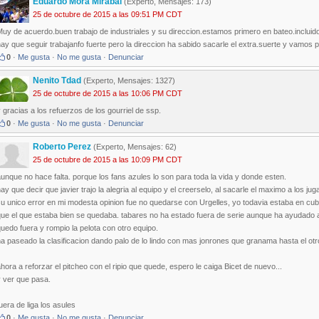
Eduardo Mora Mirabal
(Experto, Mensajes: 173)
25 de octubre de 2015 a las 09:51 PM CDT
uy de acuerdo.buen trabajo de industriales y su direccion.estamos primero en bateo.incluido 
ay que seguir trabajanfo fuerte pero la direccion ha sabido sacarle el extra.suerte y vamos
0
·
Me gusta
·
No me gusta
·
Denunciar
Nenito Tdad
(Experto, Mensajes: 1327)
25 de octubre de 2015 a las 10:06 PM CDT
 gracias a los refuerzos de los gourriel de ssp.
0
·
Me gusta
·
No me gusta
·
Denunciar
Roberto Perez
(Experto, Mensajes: 62)
25 de octubre de 2015 a las 10:09 PM CDT
unque no hace falta. porque los fans azules lo son para toda la vida y donde esten.
ay que decir que javier trajo la alegria al equipo y el creerselo, al sacarle el maximo a los ju
u unico error en mi modesta opinion fue no quedarse con Urgelles, yo todavia estaba en cuba
ue el que estaba bien se quedaba. tabares no ha estado fuera de serie aunque ha ayudado al
uedo fuera y rompio la pelota con otro equipo.
a paseado la clasificacion dando palo de lo lindo con mas jonrones que granama hasta el otro
hora a reforzar el pitcheo con el ripio que quede, espero le caiga Bicet de nuevo...
y ver que pasa.
uera de liga los asules
0
·
Me gusta
·
No me gusta
·
Denunciar