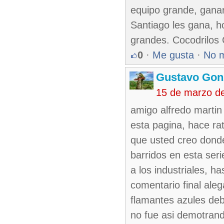
equipo grande, ganar
Santiago les gana, h
grandes. Cocodrilo
0
·
Me gusta
·
No 
Gustavo Gon
15 de marzo d
amigo alfredo martin
esta pagina, hace ra
que usted creo dond
barridos en esta seri
a los industriales, h
comentario final ale
flamantes azules deb
no fue asi demotrand