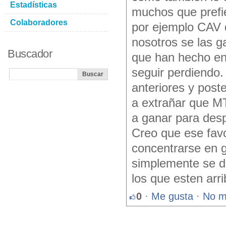
Estadísticas
muchos que prefie
Colaboradores
por ejemplo CAV q
nosotros se las g
Buscador
que han hecho en
seguir perdiendo.
anteriores y post
a extrañar que M
a ganar para desp
Creo que ese fav
concentrarse en g
simplemente se de
los que esten arri
0
·
Me gusta
·
No m