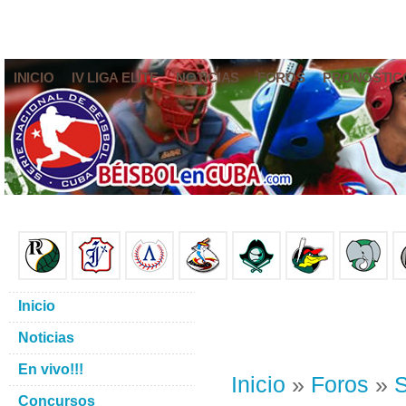
INICIO
IV LIGA ELITE
NOTICIAS
FOROS
PRONÓSTIC
Inicio
Noticias
En vivo!!!
Inicio
»
Foros
»
S
Concursos