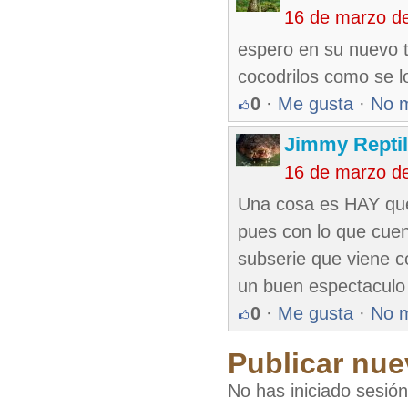
16 de marzo d
espero en su nuevo t
cocodrilos como se 
0
·
Me gusta
·
No 
Jimmy Reptil
16 de marzo d
Una cosa es HAY que
pues con lo que cuen
subserie que viene c
un buen espectaculo 
0
·
Me gusta
·
No 
Publicar nue
No has iniciado sesió