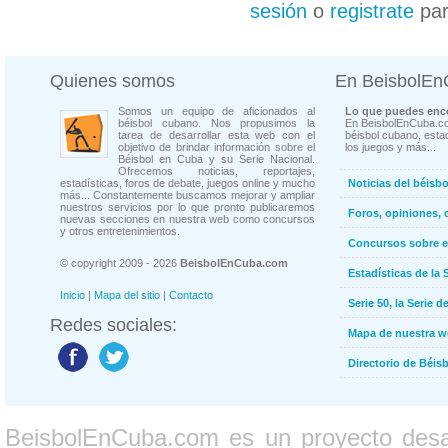
sesión
o
registrate
par
Quienes somos
En BeisbolE
Somos un equipo de aficionados al
Lo que puedes enco
béisbol cubano. Nos propusimos la
En BeisbolEnCuba.co
tarea de desarrollar esta web con el
béisbol cubano, estad
objetivo de brindar información sobre el
los juegos y más...
Béisbol en Cuba y su Serie Nacional.
Ofrecemos noticias, reportajes,
estadísticas, foros de debate, juegos online y mucho
Noticias del béisb
más... Constantemente buscamos mejorar y ampliar
nuestros servicios por lo que pronto publicaremos
Foros, opiniones, 
nuevas secciones en nuestra web como concursos
y otros entretenimientos.
Concursos sobre e
© copyright 2009 - 2026
BeisbolEnCuba.com
Estadísticas de la 
Inicio
|
Mapa del sitio
|
Contacto
Serie 50, la Serie d
Redes sociales:
Mapa de nuestra 
Directorio de Béi
BeisbolEnCuba.com es un proyecto desarr