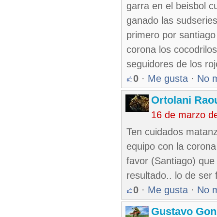
garra en el beisbol 
ganado las sudseries
primero por santiago 
corona los cocodrilo
seguidores de los ro
0
·
Me gusta
·
No 
Ortolani Rao
16 de marzo d
Ten cuidados matanzer
equipo con la corona 
favor (Santiago) que
resultado.. lo de se
0
·
Me gusta
·
No 
Gustavo Gon