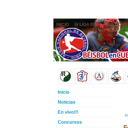
INICIO
IV LIGA ELITE
NOTICIAS
Inicio
Noticias
En vivo!!!
In
Concursos
F