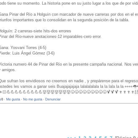
todo tiene su momento. La historia pone en su justo lugar a los que de por vi
Gana Pinar del Río a Holguín con marcador de nueve carreras por dos en el es
triunfos importantes que lo consolidan en la segunda posición de la tabla.
Holguín: 2 carreras-siete hits-dos errores
Pinar del Río-nueve anotaciones-12 imparables-cero error.
Gana: Yosvani Torres (4-5)
Pierde: Luis Ángel Gómez (3-6)
Victoria numero 44 de Pinar del Río en la presente campaña nacional. Nos v
y amigos.
Que sufran los envidiosos no creemos en nadie , y prepárense para el regres
ustedes les vamos a ganar seis Buajajajajaja lalalalalala la la lala la la 👀
👊🏻💪💪💪💪💪💪💪💪💪👹👹👹👹👹👹👹😜😜😜😜😜😜😜😜😜🍹🍹🍹🍷🍷🍷🍷🍾🍾🍾
0
·
Me gusta
·
No me gusta
·
Denunciar