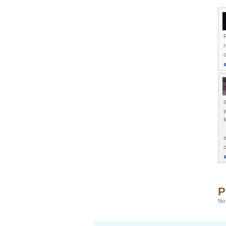
P
r
y
f
e
P
No 