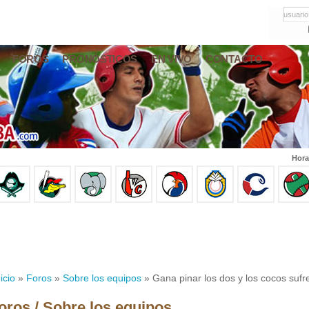
usuario
FOROS
PRONÓSTICOS
EN VIVO
CONTACTO
Hora
icio
»
Foros
»
Sobre los equipos
» Gana pinar los dos y los cocos sufren
oros / Sobre los equipos