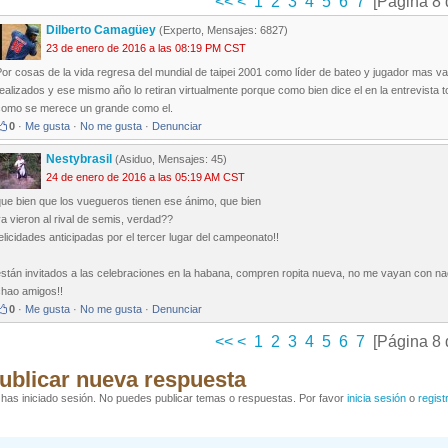
<<
<
1
2
3
4
5
6
7
[Página 8 
Dilberto Camagüey
(Experto, Mensajes: 6827)
23 de enero de 2016 a las 08:19 PM CST
or cosas de la vida regresa del mundial de taipei 2001 como líder de bateo y jugador mas v
ealizados y ese mismo año lo retiran virtualmente porque como bien dice el en la entrevista tod
como se merece un grande como el.
0
·
Me gusta
·
No me gusta
·
Denunciar
Nestybrasil
(Asiduo, Mensajes: 45)
24 de enero de 2016 a las 05:19 AM CST
que bien que los vuegueros tienen ese ánimo, que bien
a vieron al rival de semis, verdad??
elicidades anticipadas por el tercer lugar del campeonato!!
stán invitados a las celebraciones en la habana, compren ropita nueva, no me vayan con na
chao amigos!!
0
·
Me gusta
·
No me gusta
·
Denunciar
<<
<
1
2
3
4
5
6
7
[Página 8 
ublicar nueva respuesta
has iniciado sesión. No puedes publicar temas o respuestas. Por favor
inicia sesión
o
regist