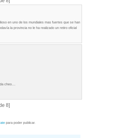
de 8]
alioso en uno de los mundiales mas fuertes que se han
avía la provincia no le ha realizado un retiro oficial
da cheo....
de 8]
rate
para poder publicar.