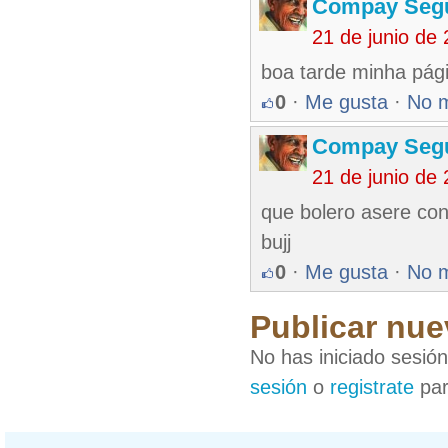
Compay Seg
21 de junio de
boa tarde minha pág
0
·
Me gusta
·
No 
Compay Seg
21 de junio de
que bolero asere con
bujj
0
·
Me gusta
·
No 
Publicar nue
No has iniciado sesió
sesión
o
registrate
par