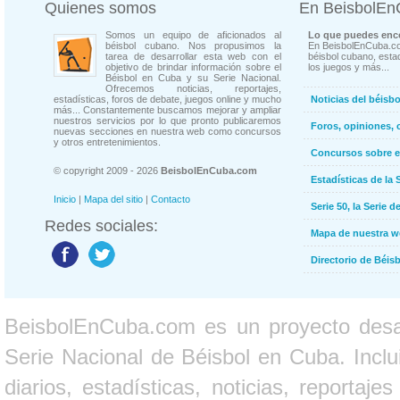
Quienes somos
En BeisbolE
Somos un equipo de aficionados al
Lo que puedes enco
béisbol cubano. Nos propusimos la
En BeisbolEnCuba.co
tarea de desarrollar esta web con el
béisbol cubano, estad
objetivo de brindar información sobre el
los juegos y más...
Béisbol en Cuba y su Serie Nacional.
Ofrecemos noticias, reportajes,
estadísticas, foros de debate, juegos online y mucho
Noticias del béisb
más... Constantemente buscamos mejorar y ampliar
nuestros servicios por lo que pronto publicaremos
Foros, opiniones, 
nuevas secciones en nuestra web como concursos
y otros entretenimientos.
Concursos sobre e
© copyright 2009 - 2026
BeisbolEnCuba.com
Estadísticas de la 
Inicio
|
Mapa del sitio
|
Contacto
Serie 50, la Serie d
Redes sociales:
Mapa de nuestra 
Directorio de Béi
BeisbolEnCuba.com es un proyecto desarr
Serie Nacional de Béisbol en Cuba. Inclui
diarios, estadísticas, noticias, report