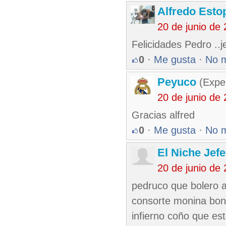
Alfredo Esto
20 de junio de
Felicidades Pedro ..j
0
·
Me gusta
·
No 
Peyuco
(Exper
20 de junio de
Gracias alfred
0
·
Me gusta
·
No 
El Niche Jef
20 de junio de
pedruco que bolero 
consorte monina bon
infierno coño que es