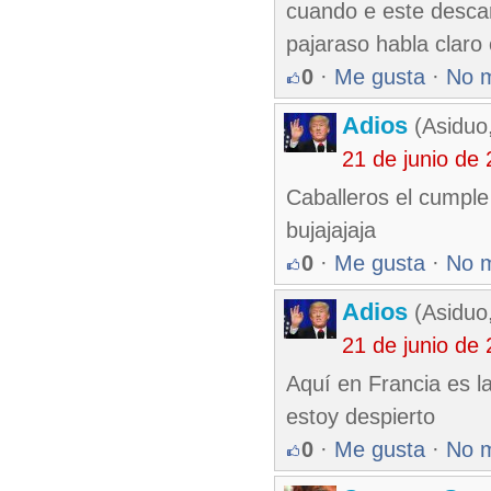
cuando e este descar
pajaraso habla claro
0
·
Me gusta
·
No 
Adios
(Asiduo
21 de junio de
Caballeros el cumple
bujajajaja
0
·
Me gusta
·
No 
Adios
(Asiduo
21 de junio de
Aquí en Francia es l
estoy despierto
0
·
Me gusta
·
No 