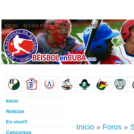
INICIO
IV LIGA ELITE
NOTICIAS
FOROS
PRONÓSTIC
Inicio
Noticias
En vivo!!!
Inicio
»
Foros
»
S
Concursos