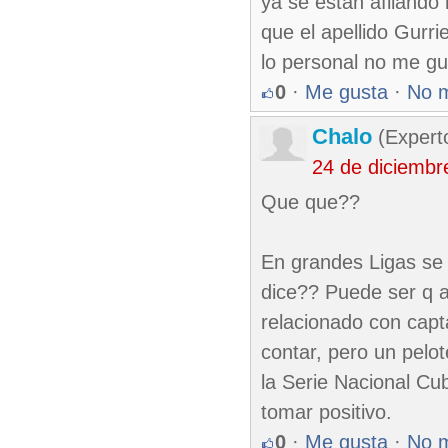
ya se estan afilando
que el apellido Gurrie
lo personal no me g
0
·
Me gusta
·
No 
Chalo
(Expert
24 de diciembr
Que que??
En grandes Ligas se 
dice?? Puede ser q a
relacionado con capt
contar, pero un pelo
la Serie Nacional Cub
tomar positivo.
0
·
Me gusta
·
No 