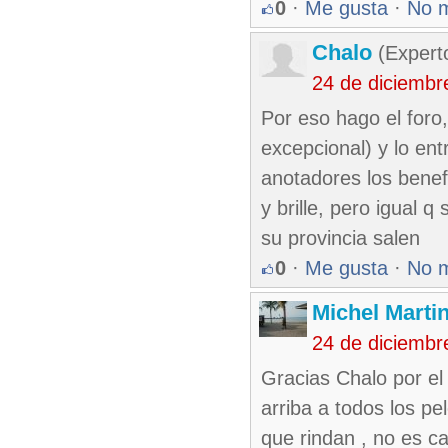
0
·
Me gusta
·
No 
Chalo
(Expert
24 de diciembr
Por eso hago el foro
excepcional) y lo en
anotadores los benef
y brille, pero igual 
su provincia salen
0
·
Me gusta
·
No 
Michel Marti
24 de diciembr
Gracias Chalo por el
arriba a todos los pe
que rindan , no es c