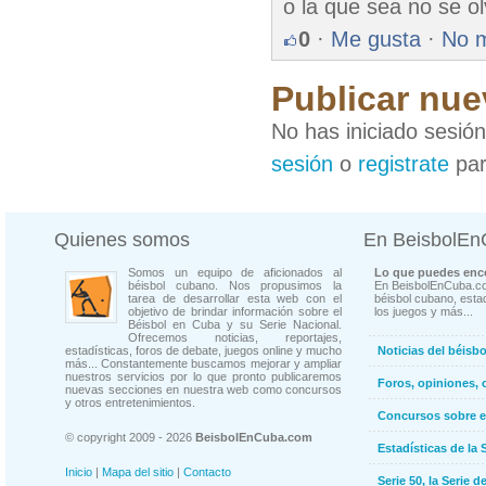
o la que sea no se ol
0
·
Me gusta
·
No 
Publicar nue
No has iniciado sesió
sesión
o
registrate
par
Quienes somos
En BeisbolE
Somos un equipo de aficionados al
Lo que puedes enco
béisbol cubano. Nos propusimos la
En BeisbolEnCuba.co
tarea de desarrollar esta web con el
béisbol cubano, estad
objetivo de brindar información sobre el
los juegos y más...
Béisbol en Cuba y su Serie Nacional.
Ofrecemos noticias, reportajes,
estadísticas, foros de debate, juegos online y mucho
Noticias del béisb
más... Constantemente buscamos mejorar y ampliar
nuestros servicios por lo que pronto publicaremos
Foros, opiniones, 
nuevas secciones en nuestra web como concursos
y otros entretenimientos.
Concursos sobre e
© copyright 2009 - 2026
BeisbolEnCuba.com
Estadísticas de la 
Inicio
|
Mapa del sitio
|
Contacto
Serie 50, la Serie d