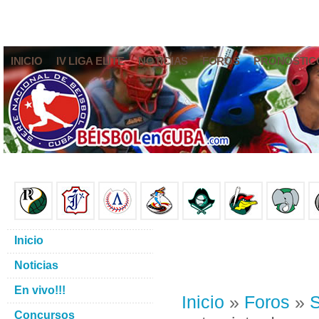
INICIO
IV LIGA ELITE
NOTICIAS
FOROS
PRONÓSTIC
Inicio
Noticias
En vivo!!!
Inicio
»
Foros
»
S
Concursos