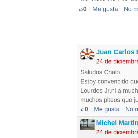
0
·
Me gusta
·
No m
Juan Carlos 
24 de diciembr
Saludos Chalo.
Estoy convencido qu
Lourdes Jr,ni a muc
muchos plteos que ju
0
·
Me gusta
·
No 
Michel Marti
24 de diciembr