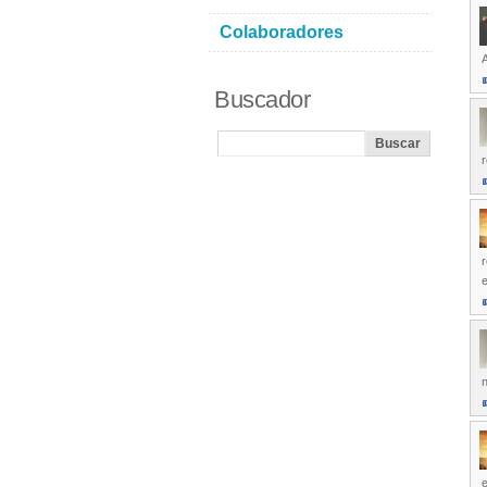
Colaboradores
A
Buscador
r
r
e
n
e