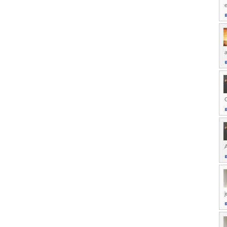
a
C
A
j