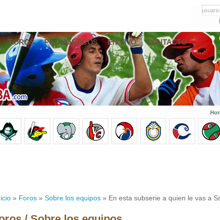
usuario
FOROS
PRONÓSTICOS
EN VIVO
CONTACTO
Hor
icio
»
Foros
»
Sobre los equipos
» En esta subserie a quien le vas a 
oros / Sobre los equipos