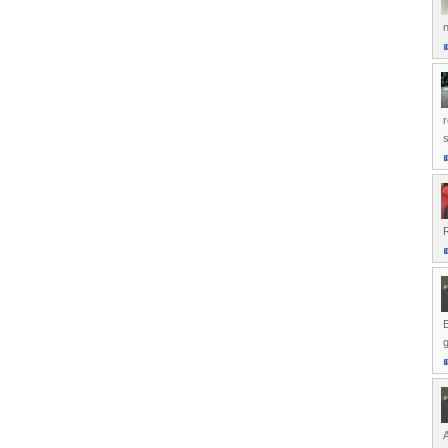
n
r
s
E
g
A