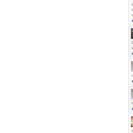
q
c
c
D
u
r
a