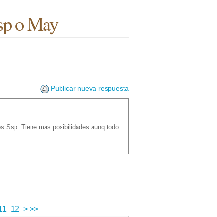
Ssp o May
Publicar nueva respuesta
os Ssp. Tiene mas posibilidades aunq todo
11
12
>
>>