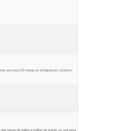
sente una cosa (El mango no da Aguacate ) el penco
que pasan de gallos a pollitas de granja. es una pena