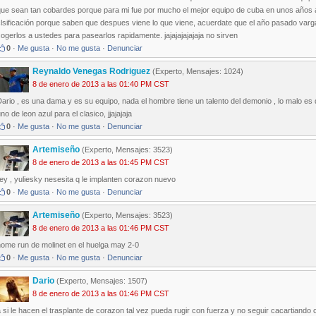
ue sean tan cobardes porque para mi fue por mucho el mejor equipo de cuba en unos años atr
lsificación porque saben que despues viene lo que viene, acuerdate que el año pasado vargas
ogerlos a ustedes para pasearlos rapidamente. jajajajajajaja no sirven
0
·
Me gusta
·
No me gusta
·
Denunciar
Reynaldo Venegas Rodriguez
(Experto, Mensajes: 1024)
8 de enero de 2013 a las 01:40 PM CST
ario , es una dama y es su equipo, nada el hombre tiene un talento del demonio , lo malo es q
no de leon azul para el clasico, jjajajaja
0
·
Me gusta
·
No me gusta
·
Denunciar
Artemiseño
(Experto, Mensajes: 3523)
8 de enero de 2013 a las 01:45 PM CST
ey , yuliesky nesesita q le implanten corazon nuevo
0
·
Me gusta
·
No me gusta
·
Denunciar
Artemiseño
(Experto, Mensajes: 3523)
8 de enero de 2013 a las 01:46 PM CST
home run de molinet en el huelga may 2-0
0
·
Me gusta
·
No me gusta
·
Denunciar
Dario
(Experto, Mensajes: 1507)
8 de enero de 2013 a las 01:46 PM CST
 si le hacen el trasplante de corazon tal vez pueda rugir con fuerza y no seguir cacartiando