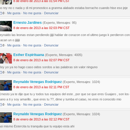
8 de enero de 2013 a las 01:54 PM CST
o rey no c nada y di mi pronostico a granma alabado estaba borracho cuando hise eso jeje
0
·
Me gusta
·
No me gusta
·
Denunciar
Ernesto Jardines
(Experto, Mensajes: 95)
8 de enero de 2013 a las 02:03 PM CST
eynaldo las leonas estan perdiendo jijiji hablar de corazon con el ultimo juego k perdieron co
acan un o jijijiji
0
·
Me gusta
·
No me gusta
·
Denunciar
Esther Espirituana
(Experto, Mensajes: 4005)
8 de enero de 2013 a las 02:07 PM CST
Rey yo ya no hago caso oidos sordos a las palabras sin valor ninguno
0
·
Me gusta
·
No me gusta
·
Denunciar
Reynaldo Venegas Rodriguez
(Experto, Mensajes: 1024)
8 de enero de 2013 a las 02:11 PM CST
rnesto ya te dije que tu y todos tus equipos del este , por que se que eres Guajaro , son los 
ano a ti y soy amarillo , que eres tu ??, dime y tumba el catao, no eres ni conocido mio
0
·
Me gusta
·
No me gusta
·
Denunciar
Reynaldo Venegas Rodriguez
(Experto, Mensajes: 1024)
8 de enero de 2013 a las 02:12 PM CST
si mismo Estercita tu tranquila que tu equipo esta ahi