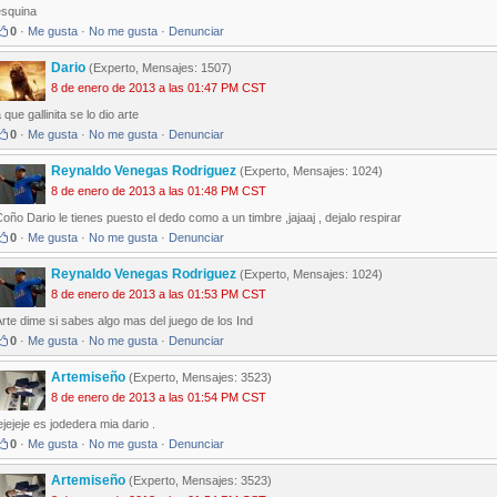
esquina
0
·
Me gusta
·
No me gusta
·
Denunciar
Dario
(Experto, Mensajes: 1507)
8 de enero de 2013 a las 01:47 PM CST
 que gallinita se lo dio arte
0
·
Me gusta
·
No me gusta
·
Denunciar
Reynaldo Venegas Rodriguez
(Experto, Mensajes: 1024)
8 de enero de 2013 a las 01:48 PM CST
oño Dario le tienes puesto el dedo como a un timbre ,jajaaj , dejalo respirar
0
·
Me gusta
·
No me gusta
·
Denunciar
Reynaldo Venegas Rodriguez
(Experto, Mensajes: 1024)
8 de enero de 2013 a las 01:53 PM CST
rte dime si sabes algo mas del juego de los Ind
0
·
Me gusta
·
No me gusta
·
Denunciar
Artemiseño
(Experto, Mensajes: 3523)
8 de enero de 2013 a las 01:54 PM CST
ejejeje es jodedera mia dario .
0
·
Me gusta
·
No me gusta
·
Denunciar
Artemiseño
(Experto, Mensajes: 3523)