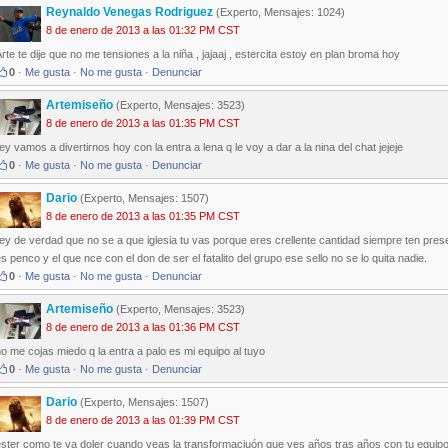
Reynaldo Venegas Rodriguez
(Experto, Mensajes: 1024)
8 de enero de 2013 a las 01:32 PM CST
rte te dije que no me tensiones a la niña , jajaaj , estercita estoy en plan broma hoy
0
·
Me gusta
·
No me gusta
·
Denunciar
Artemiseño
(Experto, Mensajes: 3523)
8 de enero de 2013 a las 01:35 PM CST
ey vamos a divertirnos hoy con la entra a lena q le voy a dar a la nina del chat jejeje
0
·
Me gusta
·
No me gusta
·
Denunciar
Dario
(Experto, Mensajes: 1507)
8 de enero de 2013 a las 01:35 PM CST
ey de verdad que no se a que iglesia tu vas porque eres crellente cantidad siempre ten pre
s penco y el que nce con el don de ser el fatalito del grupo ese sello no se lo quita nadie.
0
·
Me gusta
·
No me gusta
·
Denunciar
Artemiseño
(Experto, Mensajes: 3523)
8 de enero de 2013 a las 01:36 PM CST
o me cojas miedo q la entra a palo es mi equipo al tuyo
0
·
Me gusta
·
No me gusta
·
Denunciar
Dario
(Experto, Mensajes: 1507)
8 de enero de 2013 a las 01:39 PM CST
ster como te va doler cuando veas la transformaciuón que ves años tras años con tu equipo 