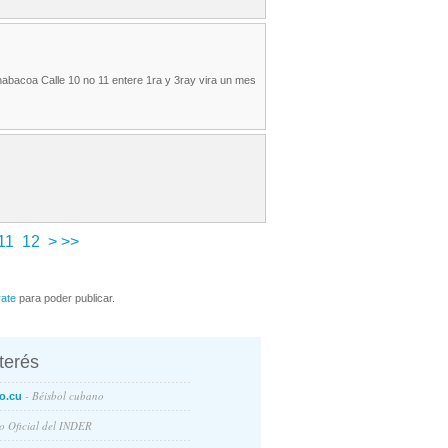
abacoa Calle 10 no 11 entere 1ra y 3ray vira un mes
11
12
>
>>
rate
para poder publicar.
nterés
- Béisbol cubano
o.cu
io Oficial del INDER