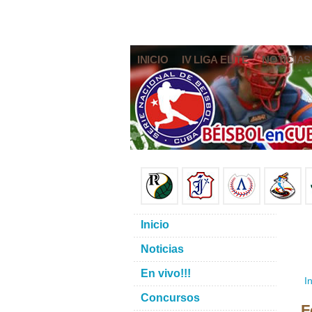
INICIO
IV LIGA ELITE
NOTICIAS
Inicio
Noticias
En vivo!!!
In
Concursos
F