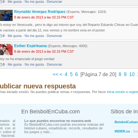
0
·
Me gusta
·
No me gusta
·
Denunciar
Reynaldo Venegas Rodriguez
(Experto, Mensajes: 1024)
8 de enero de 2013 a las 02:15 PM CST
Yo estoy en Venezuela , pero te digo asi mismo que soy del Reparto Eduardo Chivas en Guan
e vacioes a partir del dia 12, nos vemos y mi nombre esta en el poster
0
·
Me gusta
·
No me gusta
·
Denunciar
Esther Espirituana
(Experto, Mensajes: 4005)
8 de enero de 2013 a las 02:15 PM CST
Rey no ha empezado el juego verdad
0
·
Me gusta
·
No me gusta
·
Denunciar
<<
<
4
5
6
[Página 7 de 20]
8
9
10
ublicar nueva respuesta
has iniciado sesión. No puedes publicar temas o respuestas. Por favor
inicia sesión
o
regist
En BeisbolEnCuba.com
Sitios de i
onados al
Lo que puedes encontrar en nuestra web
BeisbolCuban
usimos la
En BeisbolEnCuba.com podrás encontrar noticias del
eb con el
béisbol cubano, estadísticas, records, resultados de
- Sit
INDER.cu
n sobre el
los juegos y más...
Nacional.