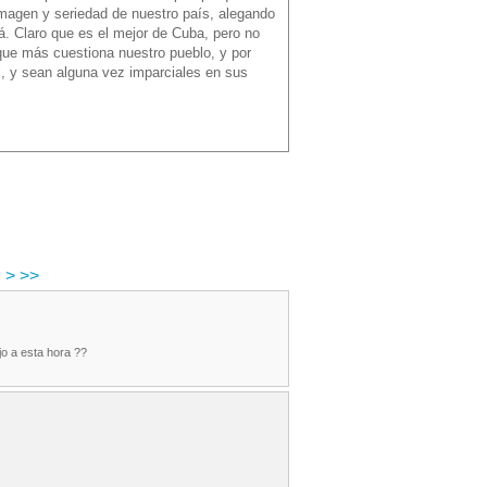
imagen y seriedad de nuestro país, alegando
á. Claro que es el mejor de Cuba, pero no
que más cuestiona nuestro pueblo, y por
l, y sean alguna vez imparciales en sus
>
>>
o a esta hora ??