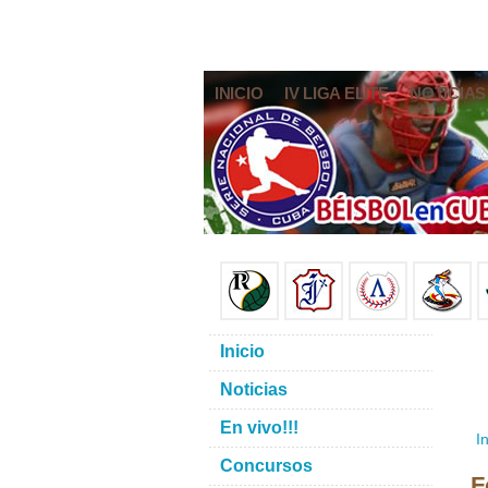
INICIO
IV LIGA ELITE
NOTICIAS
Inicio
Noticias
En vivo!!!
In
Concursos
F