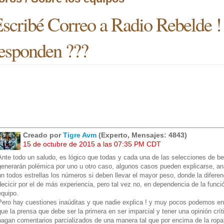
scribé Correo a Radio Rebelde !
esponden ???
Creado por
Tigre Avm
(Experto, Mensajes: 4843)
15 de octubre de 2015 a las 07:35 PM CDT
Ante todo un saludo, es lógico que todas y cada una de las selecciones de 
generarán polémica por uno u otro caso, algunos casos pueden explicarse, ana
un todos estrellas los números si deben llevar el mayor peso, donde la difere
decicir por el de más experiencia, pero tal vez no, en dependencia de la funció
equipo.
Pero hay cuestiones inaúditas y que nadie explica ! y muy pocos podemos e
que la prensa que debe ser la primera en ser imparcial y tener una opinión cr
hagan comentarios parcializados de una manera tal que por encima de la ropa