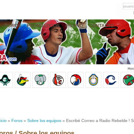
usuario
FOROS
PRONÓSTICOS
EN VIVO
CONTACTO
Hor
icio
»
Foros
»
Sobre los equipos
» Escribé Correo a Radio Rebelde ! 
oros / Sobre los equipos