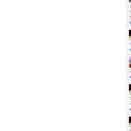
S
d
S
S