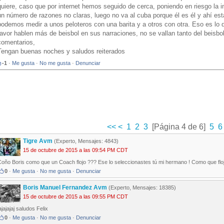
quiere, caso que por internet hemos seguido de cerca, poniendo en riesgo la 
un número de razones no claras, luego no va al cuba porque él es él y ahí est
podemos medir a unos peloteros con una barita y a otros con otra. Eso es lo 
favor hablen más de beisbol en sus narraciones, no se vallan tanto del beisbo
comentarios,
Tengan buenas noches y saludos reiterados
-1
·
Me gusta
·
No me gusta
·
Denunciar
<<
<
1
2
3
[Página 4 de 6]
5
6
Tigre Avm
(Experto, Mensajes: 4843)
15 de octubre de 2015 a las 09:54 PM CDT
Coño Boris como que un Coach flojo ??? Ese lo seleccionastes tú mi hermano ! Como que floj
0
·
Me gusta
·
No me gusta
·
Denunciar
Boris Manuel Fernandez Avm
(Experto, Mensajes: 18385)
15 de octubre de 2015 a las 09:55 PM CDT
ajajajaj saludos Felix
0
·
Me gusta
·
No me gusta
·
Denunciar