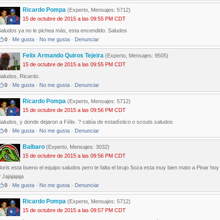
Ricardo Pompa
(Experto, Mensajes: 5712)
15 de octubre de 2015 a las 09:55 PM CDT
Saludos ya no le pichea más, esta encendido. Saludos
0
·
Me gusta
·
No me gusta
·
Denunciar
Felix Armando Quiros Tejeira
(Experto, Mensajes: 9505)
15 de octubre de 2015 a las 09:55 PM CDT
Saludos, Ricardo.
0
·
Me gusta
·
No me gusta
·
Denunciar
Ricardo Pompa
(Experto, Mensajes: 5712)
15 de octubre de 2015 a las 09:56 PM CDT
aludos, y donde dejaron a Félix. ? cabía de estadístico o scouts.saludos
0
·
Me gusta
·
No me gusta
·
Denunciar
Balbaro
(Experto, Mensajes: 3032)
15 de octubre de 2015 a las 09:56 PM CDT
oris esta bueno el equipo saludos pero te falta el brujo Soza esta muy bien mato a Pinar ho
 Jajajajaja
0
·
Me gusta
·
No me gusta
·
Denunciar
Ricardo Pompa
(Experto, Mensajes: 5712)
15 de octubre de 2015 a las 09:57 PM CDT