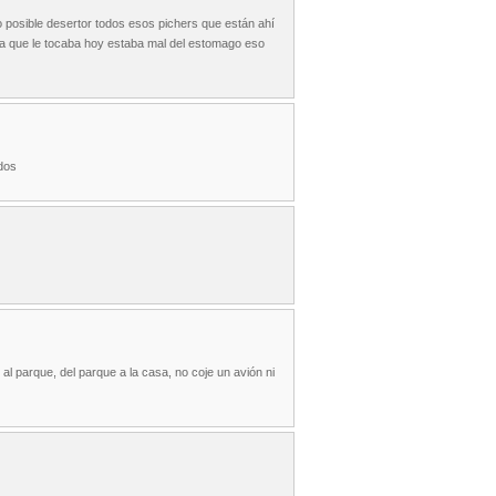
o posible desertor todos esos pichers que están ahí
va que le tocaba hoy estaba mal del estomago eso
udos
al parque, del parque a la casa, no coje un avión ni