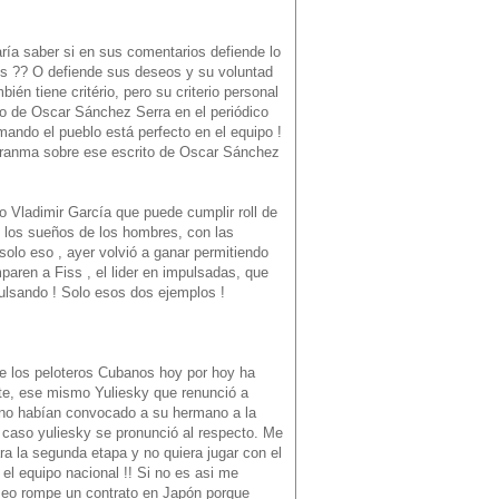
ía saber si en sus comentarios defiende lo
jos ?? O defiende sus deseos y su voluntad
én tiene critério, pero su criterio personal
lo de Oscar Sánchez Serra en el periódico
ando el pueblo está perfecto en el equipo !
l Granma sobre ese escrito de Oscar Sánchez
 Vladimir García que puede cumplir roll de
on los sueños de los hombres, con las
olo eso , ayer volvió a ganar permitiendo
aren a Fiss , el lider en impulsadas, que
lsando ! Solo esos dos ejemplos !
 de los peloteros Cubanos hoy por hoy ha
ate, ese mismo Yuliesky que renunció a
 no habían convocado a su hermano a la
l caso yuliesky se pronunció al respecto. Me
a la segunda etapa y no quiera jugar con el
el equipo nacional !! Si no es asi me
deseo rompe un contrato en Japón porque