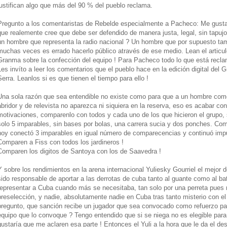
justifican algo que más del 90 % del pueblo reclama.
Pregunto a los comentaristas de Rebelde especialmente a Pacheco: Me gustar
que realemente cree que debe ser defendido de manera justa, legal, sin tapu
un hombre que representa la radio nacional ? Un hombre que por supuesto tambi
muchas veces es errado hacerlo público através de ese medio. Lean el articu
Granma sobre la confección del equipo ! Para Pacheco todo lo que está reclam
Les invíto a leer los comentarios que el pueblo hace en la edición digital de
Serra. Leanlos si es que tienen el tiempo para ello !
Una sola razón que sea entendible no existe como para que a un hombre como
abridor y de relevista no aparezca ni siquiera en la reserva, eso es acabar c
motivaciones, comparenlo con todos y cada uno de los que hicieron el grupo, s
solo 5 imparables, sin bases por bolas, una carrera sucia y dos ponches. Comp
hoy conectó 3 imparables en igual número de comparecencias y continuó impu
Comparen a Fiss con todos los jardineros !
Comparen los digitos de Santoya con los de Saavedra !
Y sobre los rendimientos en la arena internacional Yuliesky Gourriel el mejor
sido responsable de aportar a las derrotas de cuba tanto al guante como al b
representar a Cuba cuando más se necesitaba, tan solo por una perreta pues
preselección, y nadie, absolutamente nadie en Cuba tras tanto misterio con e
pregunto, que sanción recibe un jugador que sea convocado como refuerzo par
equipo que lo convoque ? Tengo entendido que si se niega no es elegible para 
gustaría que me aclaren esa parte ! Entonces el Yuli a la hora que le da el 