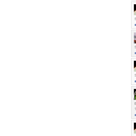
S
B
?