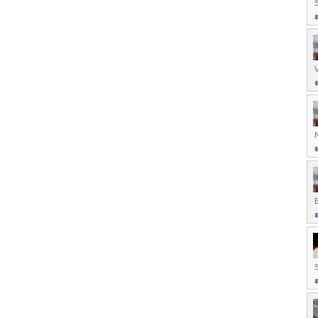
S
V
N
S