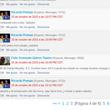
0
·
Me gusta
·
No me gusta
·
Denunciar
Ricardo Pompa
(Experto, Mensajes: 5712)
15 de octubre de 2015 a las 10:07 PM CDT
Tumbando tres a dos. Saludos
0
·
Me gusta
·
No me gusta
·
Denunciar
Ricardo Pompa
(Experto, Mensajes: 5712)
15 de octubre de 2015 a las 10:08 PM CDT
Como pelea este equipo,,saludos
0
·
Me gusta
·
No me gusta
·
Denunciar
Felix Armando Quiros Tejeira
(Experto, Mensajes: 9505)
15 de octubre de 2015 a las 10:09 PM CDT
HR de Daniel Murphy. 3-2. Greinke tiene 19-0 cuando ha estado en ventaja durante el juego
0
·
Me gusta
·
No me gusta
·
Denunciar
Ricardo Pompa
(Experto, Mensajes: 5712)
15 de octubre de 2015 a las 10:12 PM CDT
aludos,y la temporada sólo dio trece, aquí tiene tres,,y frente a quién saludos
0
·
Me gusta
·
No me gusta
·
Denunciar
<<
<
1
2
3
[Página 4 de 6]
5
6