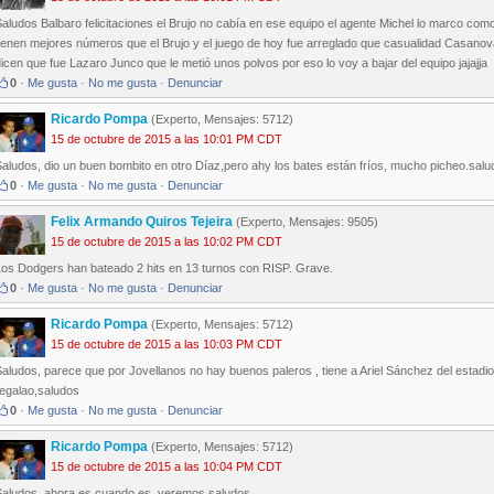
aludos Balbaro felicitaciones el Brujo no cabía en ese equipo el agente Michel lo marco com
tienen mejores números que el Brujo y el juego de hoy fue arreglado que casualidad Casano
icen que fue Lazaro Junco que le metió unos polvos por eso lo voy a bajar del equipo jajajja
0
·
Me gusta
·
No me gusta
·
Denunciar
Ricardo Pompa
(Experto, Mensajes: 5712)
15 de octubre de 2015 a las 10:01 PM CDT
aludos, dio un buen bombito en otro Díaz,pero ahy los bates están fríos, mucho picheo.sal
0
·
Me gusta
·
No me gusta
·
Denunciar
Felix Armando Quiros Tejeira
(Experto, Mensajes: 9505)
15 de octubre de 2015 a las 10:02 PM CDT
Los Dodgers han bateado 2 hits en 13 turnos con RISP. Grave.
0
·
Me gusta
·
No me gusta
·
Denunciar
Ricardo Pompa
(Experto, Mensajes: 5712)
15 de octubre de 2015 a las 10:03 PM CDT
aludos, parece que por Jovellanos no hay buenos paleros , tiene a Ariel Sánchez del estadio 
regalao,saludos
0
·
Me gusta
·
No me gusta
·
Denunciar
Ricardo Pompa
(Experto, Mensajes: 5712)
15 de octubre de 2015 a las 10:04 PM CDT
Saludos, ahora es cuando es..veremos.saludos