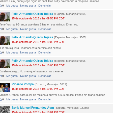
aludos Félix, buen juego.digno de final. Dos out y calentando la máquina..saludos
0
·
Me gusta
·
No me gusta
·
Denunciar
Felix Armando Quiros Tejeira
(Experto, Mensajes: 9505)
15 de octubre de 2015 a las 09:58 PM CDT
iene Yasmani Grandal que tiene 5 hits en sus últimos 93 turnos.
0
·
Me gusta
·
No me gusta
·
Denunciar
Felix Armando Quiros Tejeira
(Experto, Mensajes: 9505)
15 de octubre de 2015 a las 10:00 PM CDT
i le tiró siquiera. Yasmani está perdido con el bate.
0
·
Me gusta
·
No me gusta
·
Denunciar
Felix Armando Quiros Tejeira
(Experto, Mensajes: 9505)
15 de octubre de 2015 a las 10:00 PM CDT
Excelente juego. No creo que haya muchas carreras.
0
·
Me gusta
·
No me gusta
·
Denunciar
Ricardo Pompa
(Experto, Mensajes: 5712)
15 de octubre de 2015 a las 10:00 PM CDT
aludos Grandal para guiar de melena a apoyar a sus equipo, Ponce sin tirarle.saludos
0
·
Me gusta
·
No me gusta
·
Denunciar
Boris Manuel Fernandez Avm
(Experto, Mensajes: 18385)
15 de octubre de 2015 a las 10:01 PM CDT