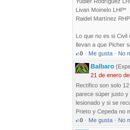
Yudier Rodríguez L
Livan Moinelo LHP*
Raidel Martínez RHP
Lo que no es si Civil
llevan a que Picher 
0
·
Me gusta
·
No 
Balbaro
(Expe
21 de enero de
Rectifico son solo 1
parece súper justo y
lesionado y si se re
Prieto y Cepeda no m
0
·
Me gusta
·
No 