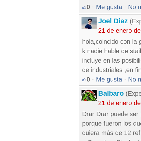
0
·
Me gusta
·
No 
Joel Diaz
(Exp
21 de enero d
hola,coincido con la
k nadie hable de sta
incluye en las posibi
de industriales ,en f
0
·
Me gusta
·
No 
Balbaro
(Expe
21 de enero d
Drar Drar puede ser 
porque fueron los qu
quiera más de 12 ref