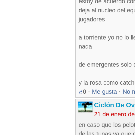
estoy de acuerdo con
deja al nucleo del eq
jugadores
a torriente yo no lo 
nada
de emergentes solo q
y la rosa como catche
0
·
Me gusta
·
No 
Ciclón De O
21 de enero d
en caso que los pelo
de las tunas ya que 