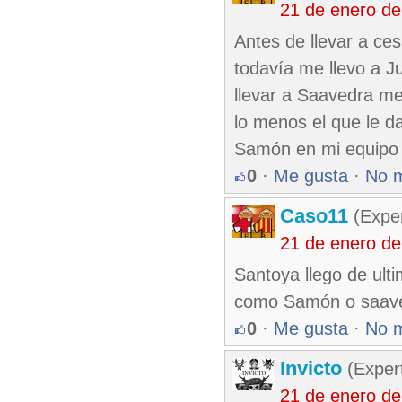
21 de enero d
Antes de llevar a ces
todavía me llevo a Ju
llevar a Saavedra me 
lo menos el que le d
Samón en mi equipo 
0
·
Me gusta
·
No 
Caso11
(Exper
21 de enero d
Santoya llego de ult
como Samón o saaved
0
·
Me gusta
·
No 
Invicto
(Exper
21 de enero d