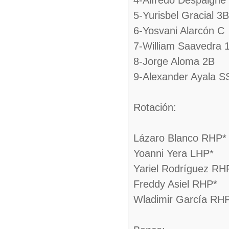
4-Alfredo Despaigne
5-Yurisbel Gracial 3B
6-Yosvani Alarcón C
7-William Saavedra 
8-Jorge Aloma 2B
9-Alexander Ayala S
Rotación:
Lázaro Blanco RHP*
Yoanni Yera LHP*
Yariel Rodríguez RH
Freddy Asiel RHP*
Wladimir García RH