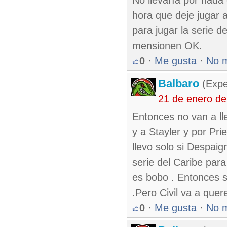
No llevaría por nada
hora que deje jugar 
para jugar la serie de
mensionen OK.
0
·
Me gusta
·
No 
Balbaro
(Expe
21 de enero d
Entonces no van a ll
y a Stayler y por Pri
llevo solo si Despaig
serie del Caribe par
es bobo . Entonces 
.Pero Civil va a quer
0
·
Me gusta
·
No 