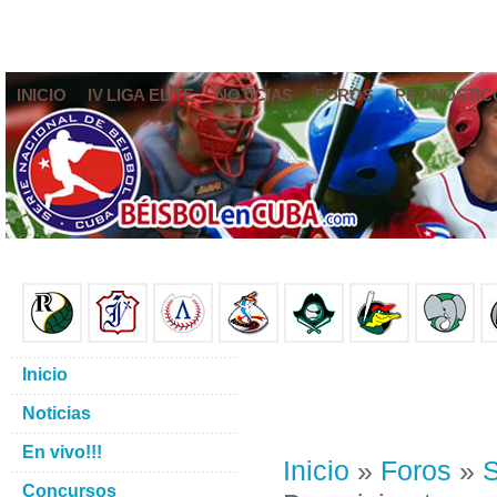
INICIO
IV LIGA ELITE
NOTICIAS
FOROS
PRONÓSTIC
Inicio
Noticias
En vivo!!!
Inicio
»
Foros
»
S
Concursos