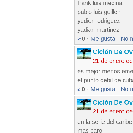
frank luis medina
pablo luis guillen
yudier rodriguez
yadian martinez
0
·
Me gusta
·
No 
Ciclón De O
21 de enero de
es mejor menos emer
el punto debil de cu
0
·
Me gusta
·
No 
Ciclón De O
21 de enero de
en la serie del cari
mas caro