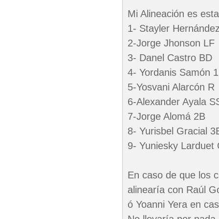
Mi Alineación es esta
1- Stayler Hernánde
2-Jorge Jhonson LF
3- Danel Castro BD
4- Yordanis Samón 
5-Yosvani Alarcón R
6-Alexander Ayala S
7-Jorge Alomá 2B
8- Yurisbel Gracial 3
9- Yuniesky Larduet
En caso de que los c
alinearía con Raúl G
ó Yoanni Yera en caso