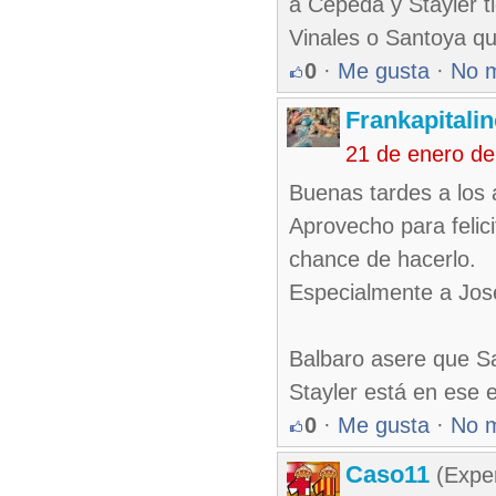
a Cepeda y Stayler 
Vinales o Santoya qu
0
·
Me gusta
·
No 
Frankapitali
21 de enero d
Buenas tardes a los 
Aprovecho para felic
chance de hacerlo.
Especialmente a José
Balbaro asere que Sa
Stayler está en ese e
0
·
Me gusta
·
No 
Caso11
(Exper