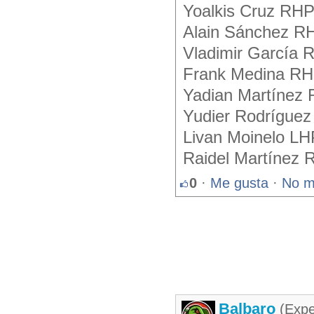
Yoalkis Cruz RH
Alain Sánchez R
Vladimir García 
Frank Medina RH
Yadian Martínez
Yudier Rodrígue
Livan Moinelo LH
Raidel Martínez
0
·
Me gusta
·
No m
Balbaro
(Expe