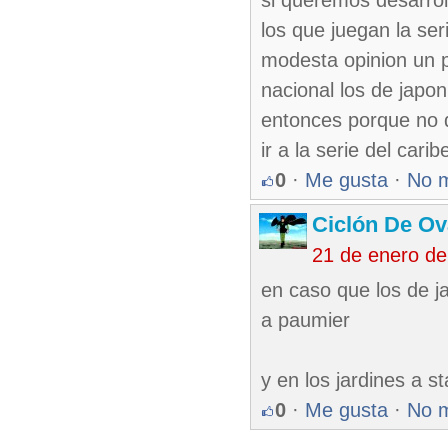
si queremos desarrol
los que juegan la ser
modesta opinion un pr
nacional los de japo
entonces porque no d
ir a la serie del carib
0
·
Me gusta
·
No 
Ciclón De O
21 de enero d
en caso que los de j
a paumier
y en los jardines a s
0
·
Me gusta
·
No 