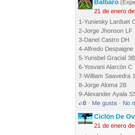
Balbaro
(Expe
21 de enero d
1-Yuniesky Larduet 
2-Jorge Jhonson LF
3-Danel Castro DH
4-Alfredo Despaigne
5-Yurisbel Gracial 3B
6-Yosvani Alarcón C
7-William Saavedra 
8-Jorge Aloma 2B
9-Alexander Ayala S
0
·
Me gusta
·
No 
Ciclón De O
21 de enero d