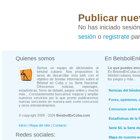
Publicar nue
No has iniciado sesió
sesión
o
registrate
par
Quienes somos
En BeisbolE
Somos un equipo de aficionados al
Lo que puedes enco
béisbol cubano. Nos propusimos la
En BeisbolEnCuba.co
tarea de desarrollar esta web con el
béisbol cubano, estad
objetivo de brindar información sobre el
los juegos y más...
Béisbol en Cuba y su Serie Nacional.
Ofrecemos noticias, reportajes,
estadísticas, foros de debate, juegos online y mucho
Noticias del béisb
más... Constantemente buscamos mejorar y ampliar
nuestros servicios por lo que pronto publicaremos
Foros, opiniones, 
nuevas secciones en nuestra web como concursos
y otros entretenimientos.
Concursos sobre e
© copyright 2009 - 2026
BeisbolEnCuba.com
Estadísticas de la 
Inicio
|
Mapa del sitio
|
Contacto
Serie 50, la Serie d
Redes sociales:
Mapa de nuestra 