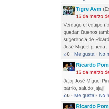
Tigre Avm
(Ex
15 de marzo d
Verdugo el equipo no
quedan Buenos tambi
sugerencia de Ricard
José Miguel pineda.
0
·
Me gusta
·
No 
Ricardo Pom
15 de marzo d
Jajaj José Miguel Pin
barrio,,saludo jajajj
0
·
Me gusta
·
No 
Ricardo Pom