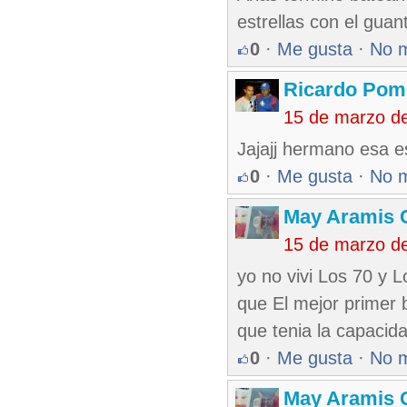
estrellas con el gua
0
·
Me gusta
·
No 
Ricardo Pom
15 de marzo d
Jajajj hermano esa e
0
·
Me gusta
·
No 
May Aramis 
15 de marzo d
yo no vivi Los 70 y 
que El mejor primer 
que tenia la capacid
0
·
Me gusta
·
No 
May Aramis 