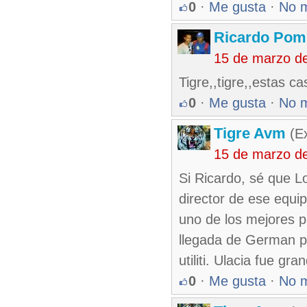
0
·
Me gusta
·
No 
Ricardo Pom
15 de marzo d
Tigre,,tigre,,estas ca
0
·
Me gusta
·
No 
Tigre Avm
(Ex
15 de marzo d
Si Ricardo, sé que Lo
director de ese equip
uno de los mejores p
llegada de German pu
utiliti. Ulacia fue gra
0
·
Me gusta
·
No 