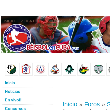
INICIO
IV LIGA ELITE
NOTICIAS
FOROS
PRONÓSTIC
Inicio
Noticias
En vivo!!!
Inicio
»
Foros
»
S
Concursos