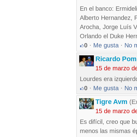
En el banco: Ermideli
Alberto Hernandez, P
Arocha, Jorge Luís V
Orlando el Duke Her
0
·
Me gusta
·
No 
Ricardo Pom
15 de marzo d
Lourdes era izquierd
0
·
Me gusta
·
No 
Tigre Avm
(Ex
15 de marzo d
Es difícil, creo que
menos las mismas ép