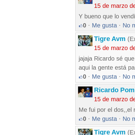
15 de marzo d
Y bueno que lo vendía
0
·
Me gusta
·
No 
Tigre Avm
(Ex
15 de marzo d
jajaja Ricardo sé que
aqui la gente está par
0
·
Me gusta
·
No 
Ricardo Pom
15 de marzo d
Me fui por el dos,,el 
0
·
Me gusta
·
No 
Tigre Avm
(Ex