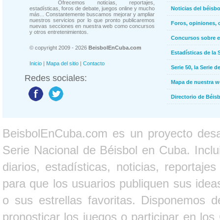
Ofrecemos noticias, reportajes,
estadísticas, foros de debate, juegos online y mucho
Noticias del béisb
más... Constantemente buscamos mejorar y ampliar
nuestros servicios por lo que pronto publicaremos
Foros, opiniones, 
nuevas secciones en nuestra web como concursos
y otros entretenimientos.
Concursos sobre e
© copyright 2009 - 2026
BeisbolEnCuba.com
Estadísticas de la 
Inicio
|
Mapa del sitio
|
Contacto
Serie 50, la Serie d
Redes sociales:
Mapa de nuestra 
Directorio de Béi
BeisbolEnCuba.com es un proyecto desarr
Serie Nacional de Béisbol en Cuba. Inclui
diarios, estadísticas, noticias, report
para que los usuarios publiquen sus ideas
o sus estrellas favoritas. Disponemos d
pronosticar los juegos o participar en lo