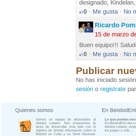
designado, Kindelan,
0
·
Me gusta
·
No 
Ricardo Pom
15 de marzo d
Buen equipo!!! Salu
0
·
Me gusta
·
No 
Publicar nue
No has iniciado sesió
sesión
o
registrate
par
Quienes somos
En BeisbolE
Somos un equipo de aficionados al
Lo que puedes enco
béisbol cubano. Nos propusimos la
En BeisbolEnCuba.co
tarea de desarrollar esta web con el
béisbol cubano, estad
objetivo de brindar información sobre el
los juegos y más...
Béisbol en Cuba y su Serie Nacional.