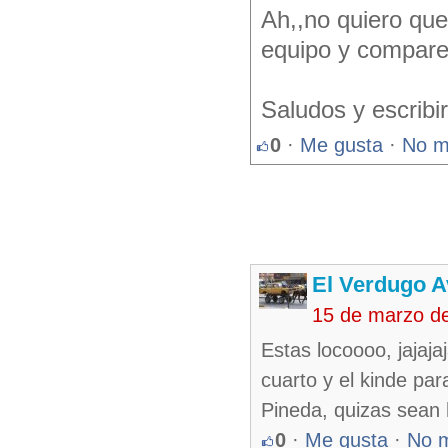
Ah,,no quiero que
equipo y compare
Saludos y escribir
0
·
Me gusta
·
No m
El Verdugo 
15 de marzo d
Estas locoooo, jajaja
cuarto y el kinde pa
Pineda, quizas sean 
0
·
Me gusta
·
No 