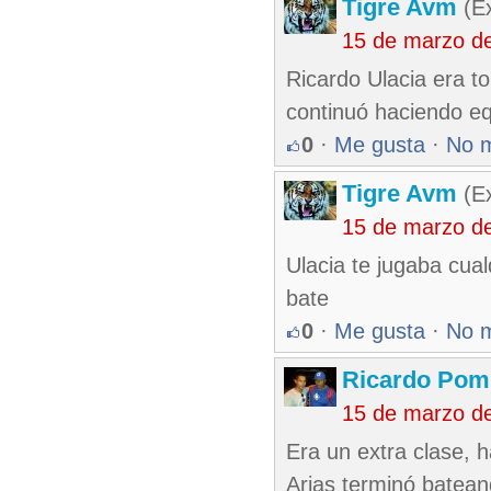
Tigre Avm
(Ex
15 de marzo d
Ricardo Ulacia era t
continuó haciendo eq
0
·
Me gusta
·
No 
Tigre Avm
(Ex
15 de marzo d
Ulacia te jugaba cua
bate
0
·
Me gusta
·
No 
Ricardo Pom
15 de marzo d
Era un extra clase, 
Arias terminó batean