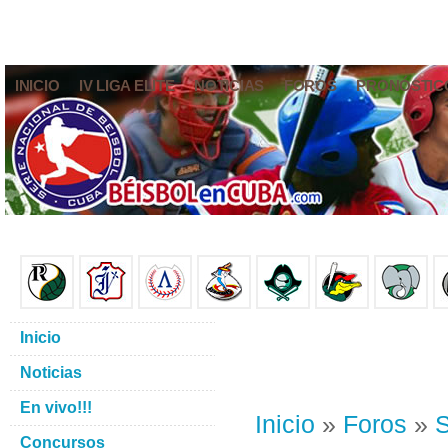
INICIO
IV LIGA ELITE
NOTICIAS
FOROS
PRONÓSTIC
Inicio
Noticias
En vivo!!!
Inicio
»
Foros
»
S
Concursos