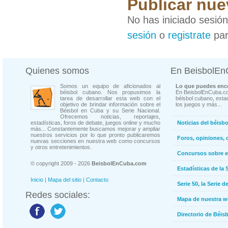
Publicar nue
No has iniciado sesió
sesión
o
registrate
par
Quienes somos
En BeisbolE
Somos un equipo de aficionados al
Lo que puedes enco
béisbol cubano. Nos propusimos la
En BeisbolEnCuba.co
tarea de desarrollar esta web con el
béisbol cubano, estad
objetivo de brindar información sobre el
los juegos y más...
Béisbol en Cuba y su Serie Nacional.
Ofrecemos noticias, reportajes,
estadísticas, foros de debate, juegos online y mucho
Noticias del béisb
más... Constantemente buscamos mejorar y ampliar
nuestros servicios por lo que pronto publicaremos
Foros, opiniones, 
nuevas secciones en nuestra web como concursos
y otros entretenimientos.
Concursos sobre e
© copyright 2009 - 2026
BeisbolEnCuba.com
Estadísticas de la 
Inicio
|
Mapa del sitio
|
Contacto
Serie 50, la Serie d
Redes sociales:
Mapa de nuestra 
Directorio de Béi