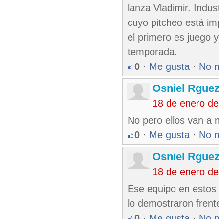
lanza Vladimir. Indus
cuyo pitcheo está im
el primero es juego y
temporada.
0
·
Me gusta
·
No 
Osniel Rguez
18 de enero d
No pero ellos van a 
0
·
Me gusta
·
No 
Osniel Rguez
18 de enero d
Ese equipo en estos 
lo demostraron fren
0
·
Me gusta
·
No 