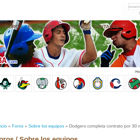
usuario
FOROS
PRONÓSTICOS
EN VIVO
CONTACTO
Ho
icio
»
Foros
»
Sobre los equipos
» Dodgers completa contrato por 30 m
oros / Sobre los equipos