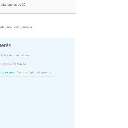
rada, que es de 30.
rate
para poder publicar.
nterés
- Béisbol cubano
o.cu
io Oficial del INDER
- Ligas de futbol de Europa
ropa.com