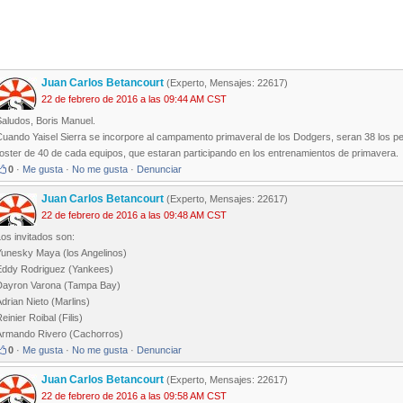
Juan Carlos Betancourt
(Experto, Mensajes: 22617)
22 de febrero de 2016 a las 09:44 AM CST
Saludos, Boris Manuel.
Cuando Yaisel Sierra se incorpore al campamento primaveral de los Dodgers, seran 38 los pe
oster de 40 de cada equipos, que estaran participando en los entrenamientos de primavera.
0
·
Me gusta
·
No me gusta
·
Denunciar
Juan Carlos Betancourt
(Experto, Mensajes: 22617)
22 de febrero de 2016 a las 09:48 AM CST
os invitados son:
Yunesky Maya (los Angelinos)
Eddy Rodriguez (Yankees)
Dayron Varona (Tampa Bay)
drian Nieto (Marlins)
einier Roibal (Filis)
Armando Rivero (Cachorros)
0
·
Me gusta
·
No me gusta
·
Denunciar
Juan Carlos Betancourt
(Experto, Mensajes: 22617)
22 de febrero de 2016 a las 09:58 AM CST