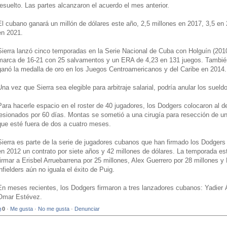
resuelto. Las partes alcanzaron el acuerdo el mes anterior.
El cubano ganará un millón de dólares este año, 2,5 millones en 2017, 3,5 en 
en 2021.
Sierra lanzó cinco temporadas en la Serie Nacional de Cuba con Holguín (2010
marca de 16-21 con 25 salvamentos y un ERA de 4,23 en 131 juegos. También 
ganó la medalla de oro en los Juegos Centroamericanos y del Caribe en 2014.
Una vez que Sierra sea elegible para arbitraje salarial, podría anular los sueldos
Para hacerle espacio en el roster de 40 jugadores, los Dodgers colocaron al d
lesionados por 60 días. Montas se sometió a una cirugía para resección de u
que esté fuera de dos a cuatro meses.
Sierra es parte de la serie de jugadores cubanos que han firmado los Dodgers
en 2012 un contrato por siete años y 42 millones de dólares. La temporada es
firmar a Erisbel Arruebarrena por 25 millones, Alex Guerrero por 28 millones y 
infielders aún no iguala el éxito de Puig.
En meses recientes, los Dodgers firmaron a tres lanzadores cubanos: Yadier 
Omar Estévez.
0
·
Me gusta
·
No me gusta
·
Denunciar