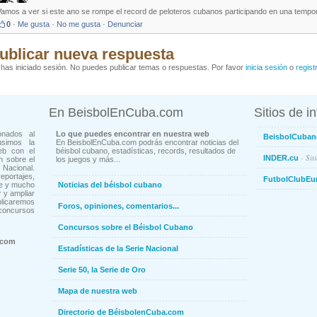
Vamos a ver si este ano se rompe el record de peloteros cubanos participando en una tempo
0
·
Me gusta
·
No me gusta
·
Denunciar
ublicar nueva respuesta
has iniciado sesión. No puedes publicar temas o respuestas. Por favor
inicia sesión
o
regist
En BeisbolEnCuba.com
Sitios de i
onados al
Lo que puedes encontrar en nuestra web
BeisbolCuban
usimos la
En BeisbolEnCuba.com podrás encontrar noticias del
eb con el
béisbol cubano, estadísticas, records, resultados de
- Sit
INDER.cu
n sobre el
los juegos y más...
Nacional.
ortajes,
FutbolClubEu
ne y mucho
Noticias del béisbol cubano
 y ampliar
blicaremos
Foros, opiniones, comentarios...
concursos
Concursos sobre el Béisbol Cubano
.com
Estadísticas de la Serie Nacional
Serie 50, la Serie de Oro
Mapa de nuestra web
Directorio de BéisbolenCuba.com