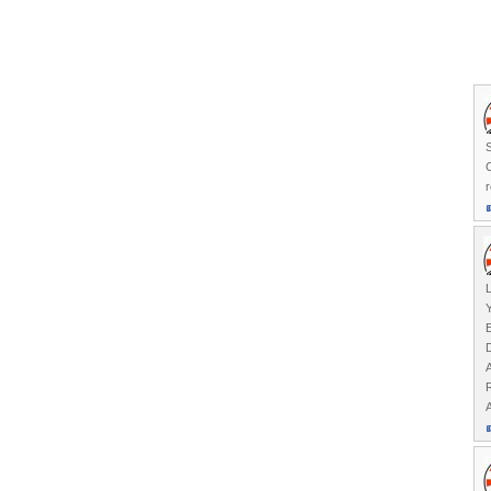
r
L
A
R