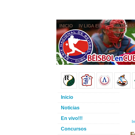
INICIO
IV LIGA ELITE
NOTICIAS
Inicio
Noticias
En vivo!!!
In
Concursos
F