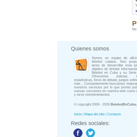
P
No 
Quienes somos
Somos un equipo de afici
béisbol cubano. Nos prop
tarea de desarrollar esta w
objetivo de brindar informació
Béisbol en Cuba y su Serie 
Ofrecemos noticias, rep
estadísticas, foros de debate, juegos onli
más... Constantemente buscamos mejorar
nuestros servicios por lo que pronto pu
nuevas secciones en nuestra web como 
y otros entretenimientos.
© copyright 2009 - 2026
BeisbolEnCuba
Inicio
|
Mapa del sitio
|
Contacto
Redes sociales: