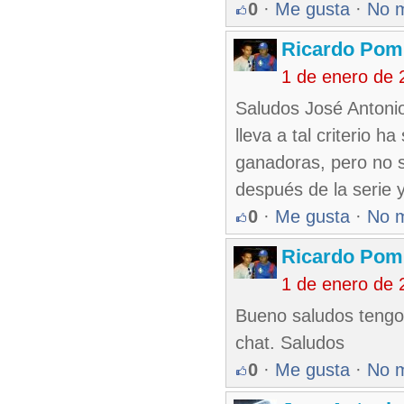
0
·
Me gusta
·
No 
Ricardo Pom
1 de enero de 
Saludos José Antonio
lleva a tal criterio h
ganadoras, pero no 
después de la serie 
0
·
Me gusta
·
No 
Ricardo Pom
1 de enero de 
Bueno saludos tengo 
chat. Saludos
0
·
Me gusta
·
No 