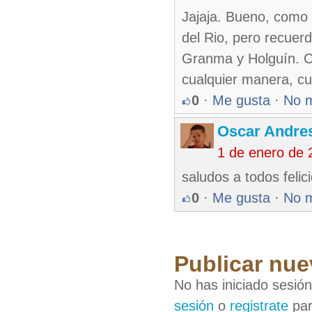
Jajaja. Bueno, como 
del Rio, pero recuer
Granma y Holguín. Cr
cualquier manera, cu
0
·
Me gusta
·
No 
Oscar Andre
1 de enero de 
saludos a todos feli
0
·
Me gusta
·
No 
Publicar nue
No has iniciado sesió
sesión
o
registrate
par