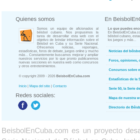
Quienes somos
En BeisbolE
Somos un equipo de aficionados al
Lo que puedes enco
béisbol cubano. Nos propusimos la
En BeisbolEnCuba.co
tarea de desarrollar esta web con el
béisbol cubano, estad
objetivo de brindar información sobre el
los juegos y más...
Béisbol en Cuba y su Serie Nacional.
Ofrecemos noticias, reportajes,
estadísticas, foros de debate, juegos online y mucho
Noticias del béisb
más... Constantemente buscamos mejorar y ampliar
nuestros servicios por lo que pronto publicaremos
Foros, opiniones, 
nuevas secciones en nuestra web como concursos
y otros entretenimientos.
Concursos sobre e
© copyright 2009 - 2026
BeisbolEnCuba.com
Estadísticas de la 
Inicio
|
Mapa del sitio
|
Contacto
Serie 50, la Serie d
Redes sociales:
Mapa de nuestra 
Directorio de Béi
BeisbolEnCuba.com es un proyecto desarr