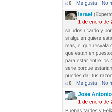
0
·
Me gusta
·
No 
Israel
(Experto
1 de enero de 
saludos ricardo y bo
si alguien quiere es
mas, el que resvala 
que estan en puestos 
para estar entre los 
serie porque estaria
puedes dar tus razon
0
·
Me gusta
·
No 
Jose Antonio
1 de enero de 
Buenas tardes y Fèli