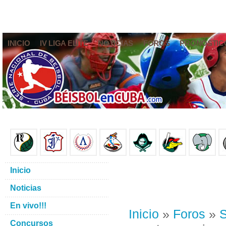
INICIO
IV LIGA ELITE
NOTICIAS
FOROS
PRONÓSTIC
Inicio
Noticias
En vivo!!!
Inicio
»
Foros
»
S
Concursos