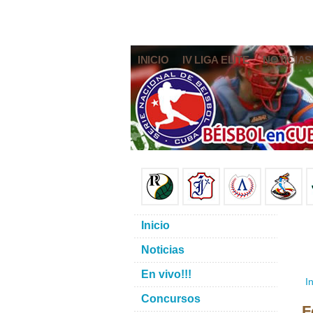
INICIO
IV LIGA ELITE
NOTICIAS
Inicio
Noticias
En vivo!!!
In
Concursos
F