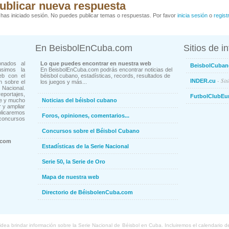
ublicar nueva respuesta
has iniciado sesión. No puedes publicar temas o respuestas. Por favor
inicia sesión
o
regist
En BeisbolEnCuba.com
Sitios de i
onados al
Lo que puedes encontrar en nuestra web
BeisbolCuban
usimos la
En BeisbolEnCuba.com podrás encontrar noticias del
eb con el
béisbol cubano, estadísticas, records, resultados de
- Sit
INDER.cu
n sobre el
los juegos y más...
Nacional.
ortajes,
FutbolClubEu
ne y mucho
Noticias del béisbol cubano
 y ampliar
blicaremos
Foros, opiniones, comentarios...
concursos
Concursos sobre el Béisbol Cubano
.com
Estadísticas de la Serie Nacional
Serie 50, la Serie de Oro
Mapa de nuestra web
Directorio de BéisbolenCuba.com
a brindar información sobre la Serie Nacional de Béisbol en Cuba. Incluiremos el calendario de lo