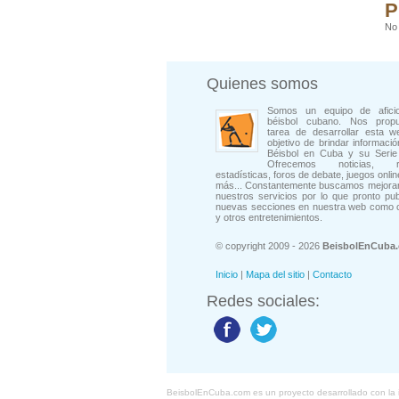
P
No 
Quienes somos
Somos un equipo de afici
béisbol cubano. Nos prop
tarea de desarrollar esta w
objetivo de brindar informació
Béisbol en Cuba y su Serie 
Ofrecemos noticias, rep
estadísticas, foros de debate, juegos onli
más... Constantemente buscamos mejorar
nuestros servicios por lo que pronto pu
nuevas secciones en nuestra web como 
y otros entretenimientos.
© copyright 2009 - 2026
BeisbolEnCuba
Inicio
|
Mapa del sitio
|
Contacto
Redes sociales:
BeisbolEnCuba.com es un proyecto desarrollado con la ide