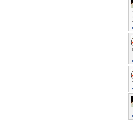
h
E
R