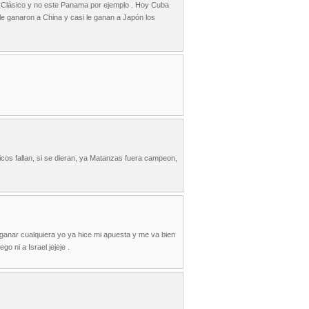
l Clásico y no este Panama por ejemplo . Hoy Cuba
le ganaron a China y casi le ganan a Japón los
cos fallan, si se dieran, ya Matanzas fuera campeon,
 ganar cualquiera yo ya hice mi apuesta y me va bien
o ni a Israel jejeje .