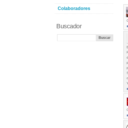
Colaboradores
Buscador
B
R
d
p
S
o