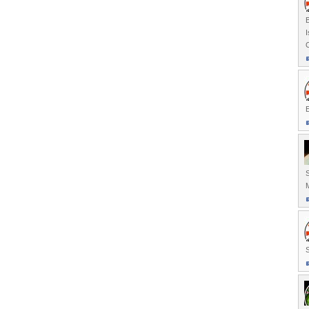
I
C
E
S
M