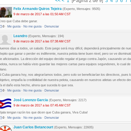
<<
<
1
[Página 2 de 9]
3
4
5
6
7
Felix Armando Quiros Tejeira
(Experto, Mensajes: 9505)
9 de marzo de 2017 a las 01:50 AM CST
Creo que Cuba debe ganar.
0
·
Me gusta
·
No me gusta
·
Denunciar
Leandro
(Experto, Mensajes: 194)
9 de marzo de 2017 a las 07:38 AM CST
uenos días a todos, un saludo. Este juego será muy difícil, dependerá principalmente de nue
epito que ganar o perder es indiferente, nuestra pelota tiene buen nivel, pero se ve disminuid
e aficionados. La dirección del equipo decidio regalar el juego contra Japón, causando un da
pelota, nunca se había visto guardar las mejores cartas para equipos segundones, lo cual 
lano.
i Cuba ganara hoy, nos alegraríamos todos, pero solo se beneficiarían los directivos, pues l
bjetivo, empaña la credibilidad de nuestra pelota, causando en nuestros atletas un efecto d
Ya el daño esta hecho, ahora que suceda lo que sea.
0
·
Me gusta
·
No me gusta
·
Denunciar
José Lorenzo Garcia
(Experto, Mensajes: 2217)
9 de marzo de 2017 a las 07:45 AM CST
Ojala tengan razón los que dicen que Cuba ganara, Viva Cuba!
0
·
Me gusta
·
No me gusta
·
Denunciar
Juan Carlos Betancourt
(Experto, Mensajes: 22605)