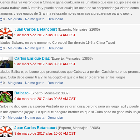
Buenos días ya vieron que a China le gana cualquiera es un abuso que ese equipo este en e
asara trabajo con Australia y puede pasar cualquier cosa no se sorprendan ya vieron como 
canguros y ese equipo de Granma reforzado no es gran cosa prepárense para lo peor .
0
·
Me gusta
·
No me gusta
·
Denunciar
Juan Carlos Betancourt
(Experto, Mensajes: 22605)
9 de marzo de 2017 a las 09:34 AM CST
aludos Balbaro, en este momento Corea del Sur derroto 11-8 a China Taipei.
0
·
Me gusta
·
No me gusta
·
Denunciar
Carlos Enrique Diaz
(Experto, Mensajes: 13858)
9 de marzo de 2017 a las 09:50 AM CST
aludos Balbaro, es bueno que pronostiques que Cuba va a perder. Casi siempre tus pronosti
ejeje. Cuba debe ganar 6 a 2, le ha cogido el gusto a hacer 6 carreras en los juegos.
0
·
Me gusta
·
No me gusta
·
Denunciar
Balbaro
(Experto, Mensajes: 3032)
9 de marzo de 2017 a las 09:58 AM CST
arlos no digo que va a perder Australia no es gran cosa pero no será un juego fácil y puede
n mis apuestas jajajaja. Lo que si te aseguro brother es que si Cuba pasa no gana más un jueg
0
·
Me gusta
·
No me gusta
·
Denunciar
Juan Carlos Betancourt
(Experto, Mensajes: 22605)
9 de marzo de 2017 a las 10:00 AM CST