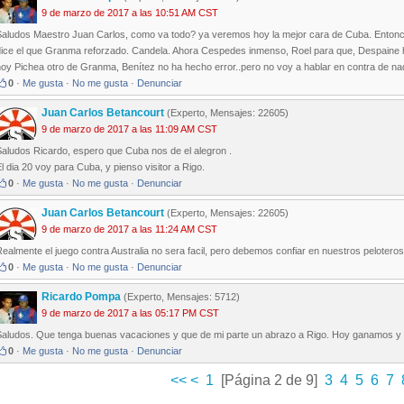
9 de marzo de 2017 a las 10:51 AM CST
Saludos Maestro Juan Carlos, como va todo? ya veremos hoy la mejor cara de Cuba. Entonce
dice el que Granma reforzado. Candela. Ahora Cespedes inmenso, Roel para que, Despaine ha
oy Pichea otro de Granma, Benítez no ha hecho error..pero no voy a hablar en contra de na
0
·
Me gusta
·
No me gusta
·
Denunciar
Juan Carlos Betancourt
(Experto, Mensajes: 22605)
9 de marzo de 2017 a las 11:09 AM CST
Saludos Ricardo, espero que Cuba nos de el alegron .
l dia 20 voy para Cuba, y pienso visitor a Rigo.
0
·
Me gusta
·
No me gusta
·
Denunciar
Juan Carlos Betancourt
(Experto, Mensajes: 22605)
9 de marzo de 2017 a las 11:24 AM CST
ealmente el juego contra Australia no sera facil, pero debemos confiar en nuestros peloteros
0
·
Me gusta
·
No me gusta
·
Denunciar
Ricardo Pompa
(Experto, Mensajes: 5712)
9 de marzo de 2017 a las 05:17 PM CST
Saludos. Que tenga buenas vacaciones y que de mi parte un abrazo a Rigo. Hoy ganamos y 
0
·
Me gusta
·
No me gusta
·
Denunciar
<<
<
1
[Página 2 de 9]
3
4
5
6
7