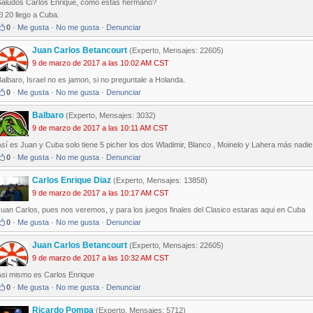
Saludos Carlos Enrique, como estas hermano?
l 20 llego a Cuba.
0
·
Me gusta
·
No me gusta
·
Denunciar
Juan Carlos Betancourt
(Experto, Mensajes: 22605)
9 de marzo de 2017 a las 10:02 AM CST
albaro, Israel no es jamon, si no preguntale a Holanda.
0
·
Me gusta
·
No me gusta
·
Denunciar
Balbaro
(Experto, Mensajes: 3032)
9 de marzo de 2017 a las 10:11 AM CST
sí es Juan y Cuba solo tiene 5 picher los dos Wladimir, Blanco , Moinelo y Lahera más nadi
0
·
Me gusta
·
No me gusta
·
Denunciar
Carlos Enrique Diaz
(Experto, Mensajes: 13858)
9 de marzo de 2017 a las 10:17 AM CST
uan Carlos, pues nos veremos, y para los juegos finales del Clasico estaras aqui en Cuba
0
·
Me gusta
·
No me gusta
·
Denunciar
Juan Carlos Betancourt
(Experto, Mensajes: 22605)
9 de marzo de 2017 a las 10:32 AM CST
Asi mismo es Carlos Enrique
0
·
Me gusta
·
No me gusta
·
Denunciar
Ricardo Pompa
(Experto, Mensajes: 5712)