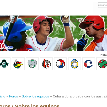
usuario
FOROS
PRONÓSTICOS
EN VIVO
CONTACTO
Hora
icio
»
Foros
»
Sobre los equipos
» Cuba a dura prueba con los austral
oros / Sobre los equipos