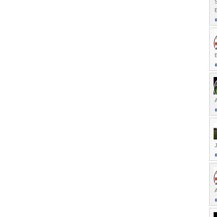
E
B
A
J