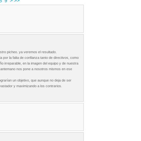
8
9
>
>>
stro picheo. ya veremos el resultado.
a por la falta de confianza tanto de directivos, como
ño irreparable, en la imagen del equipo y de nuestra
de antemano nos pone a nosotros mismos en ese
ograrían un objetivo, que aunque no deja de ser
evastador y maximizando a los contrarios.