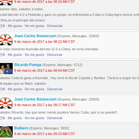
9 de marzo de 2017 a las 08:16 AM CST
Buenos dias, saludos a todos.
srael derroto 4-2 a Holanda y gano su grupo; se enfrentaria a Cuba si Cuba logra vencer a 
hina,en el principio del octavo
0
·
Me gusta
·
No me gusta
·
Denunciar
Juan Carlos Betancourt
(Experto, Mensajes: 22605)
9 de marzo de 2017 a las 08:22 AM CST
n este momento Australia derroto 11-0 a China, en ocho entradas.
0
·
Me gusta
·
No me gusta
·
Denunciar
Ricardo Pompa
(Experto, Mensajes: 5712)
9 de marzo de 2017 a las 08:54 AM CST
aludos Cuba le gana a Australia , hoy será el día de Cepeda y Banitez. Táctica a seguir es t
i equipo que en Martí. saludos
0
·
Me gusta
·
No me gusta
·
Denunciar
Juan Carlos Betancourt
(Experto, Mensajes: 22605)
9 de marzo de 2017 a las 09:17 AM CST
Saludos Ricardo, hay que tener mente positiva.Vamos Cuba, que si se puede!!!
0
·
Me gusta
·
No me gusta
·
Denunciar
Balbaro
(Experto, Mensajes: 3032)
9 de marzo de 2017 a las 09:23 AM CST