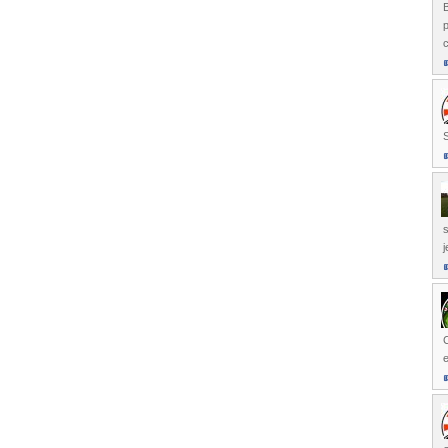
p
S
s
j
C
e