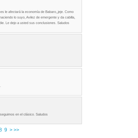
s le afectará la economía de Babaro,,jeje. Como
ciendo lo suyo, Avilez de emergente y da cabilla,
die. Le dejo a usted sus conclusiones. Saludos
.
seguimos en el clásico. Saludos
8
9
>
>>