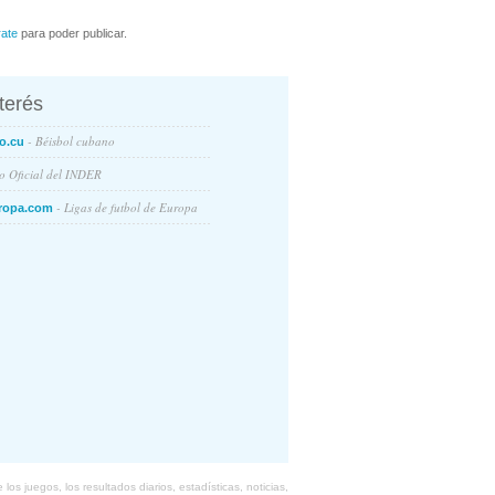
rate
para poder publicar.
nterés
- Béisbol cubano
o.cu
io Oficial del INDER
- Ligas de futbol de Europa
ropa.com
s juegos, los resultados diarios, estadísticas, noticias,