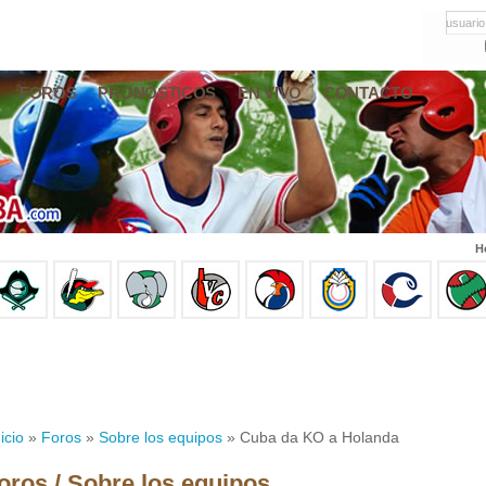
usuario
FOROS
PRONÓSTICOS
EN VIVO
CONTACTO
H
icio
»
Foros
»
Sobre los equipos
» Cuba da KO a Holanda
oros / Sobre los equipos