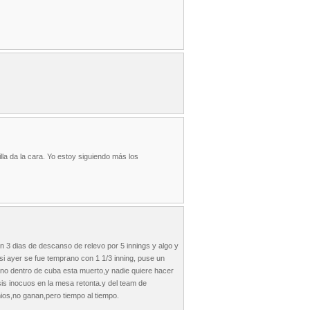
la da la cara. Yo estoy siguiendo más los
n 3 dias de descanso de relevo por 5 innings y algo y
 si ayer se fue temprano con 1 1/3 inning, puse un
ano dentro de cuba esta muerto,y nadie quiere hacer
isis inocuos en la mesa retonta.y del team de
ios,no ganan,pero tiempo al tiempo.