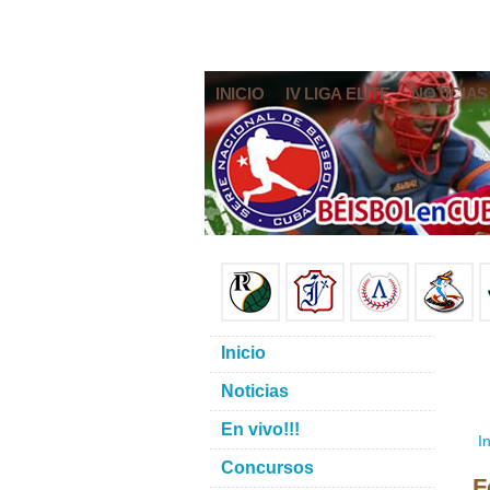
INICIO
IV LIGA ELITE
NOTICIAS
Inicio
Noticias
En vivo!!!
In
Concursos
F