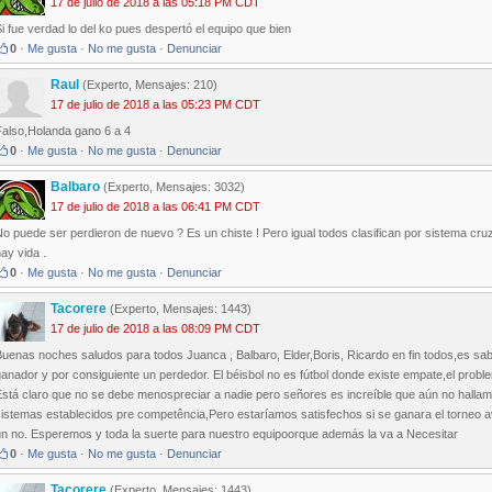
17 de julio de 2018 a las 05:18 PM CDT
i fue verdad lo del ko pues despertó el equipo que bien
0
·
Me gusta
·
No me gusta
·
Denunciar
Raul
(Experto, Mensajes: 210)
17 de julio de 2018 a las 05:23 PM CDT
Falso,Holanda gano 6 a 4
0
·
Me gusta
·
No me gusta
·
Denunciar
Balbaro
(Experto, Mensajes: 3032)
17 de julio de 2018 a las 06:41 PM CDT
o puede ser perdieron de nuevo ? Es un chiste ! Pero igual todos clasifican por sistema cruz
ay vida .
0
·
Me gusta
·
No me gusta
·
Denunciar
Tacorere
(Experto, Mensajes: 1443)
17 de julio de 2018 a las 08:09 PM CDT
Buenas noches saludos para todos Juanca , Balbaro, Elder,Boris, Ricardo en fin todos,es sa
anador y por consiguiente un perdedor. El béisbol no es fútbol donde existe empate,el probl
Está claro que no se debe menospreciar a nadie pero señores es increíble que aún no halla
sistemas establecidos pre competência,Pero estaríamos satisfechos si se ganara el torneo
un no. Esperemos y toda la suerte para nuestro equipoorque además la va a Necesitar
0
·
Me gusta
·
No me gusta
·
Denunciar
Tacorere
(Experto, Mensajes: 1443)