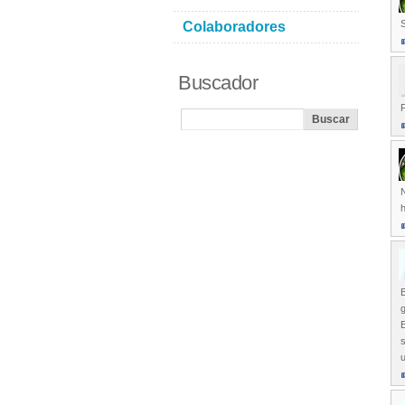
S
Colaboradores
Buscador
N
h
g