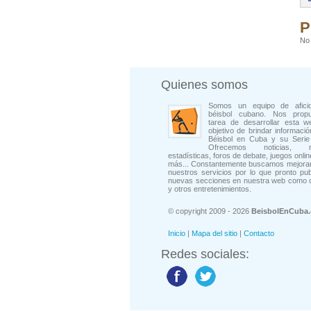
P
No 
Quienes somos
Somos un equipo de afici
béisbol cubano. Nos prop
tarea de desarrollar esta w
objetivo de brindar informació
Béisbol en Cuba y su Serie 
Ofrecemos noticias, rep
estadísticas, foros de debate, juegos onli
más... Constantemente buscamos mejorar
nuestros servicios por lo que pronto pu
nuevas secciones en nuestra web como 
y otros entretenimientos.
© copyright 2009 - 2026
BeisbolEnCuba
Inicio
|
Mapa del sitio
|
Contacto
Redes sociales: