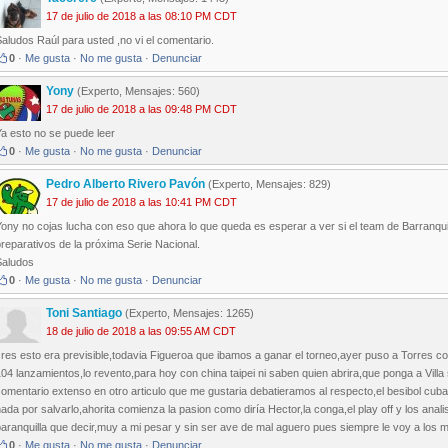
17 de julio de 2018 a las 08:10 PM CDT
aludos Raúl para usted ,no vi el comentario.
0
·
Me gusta
·
No me gusta
·
Denunciar
Yony
(Experto, Mensajes: 560)
17 de julio de 2018 a las 09:48 PM CDT
a esto no se puede leer
0
·
Me gusta
·
No me gusta
·
Denunciar
Pedro Alberto Rivero Pavón
(Experto, Mensajes: 829)
17 de julio de 2018 a las 10:41 PM CDT
ony no cojas lucha con eso que ahora lo que queda es esperar a ver si el team de Barranquil
reparativos de la próxima Serie Nacional.
Saludos
0
·
Me gusta
·
No me gusta
·
Denunciar
Toni Santiago
(Experto, Mensajes: 1265)
18 de julio de 2018 a las 09:55 AM CDT
res esto era previsible,todavia Figueroa que ibamos a ganar el torneo,ayer puso a Torres co
04 lanzamientos,lo revento,para hoy con china taipei ni saben quien abrira,que ponga a Villa
omentario extenso en otro articulo que me gustaria debatieramos al respecto,el besibol cub
ada por salvarlo,ahorita comienza la pasion como diría Hector,la conga,el play off y los anal
aranquilla que decir,muy a mi pesar y sin ser ave de mal aguero pues siempre le voy a los m
0
·
Me gusta
·
No me gusta
·
Denunciar