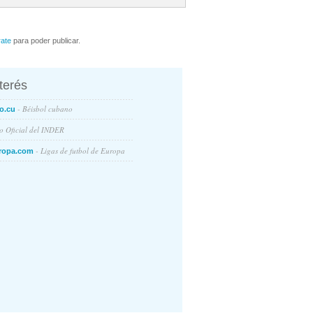
rate
para poder publicar.
nterés
- Béisbol cubano
o.cu
io Oficial del INDER
- Ligas de futbol de Europa
ropa.com