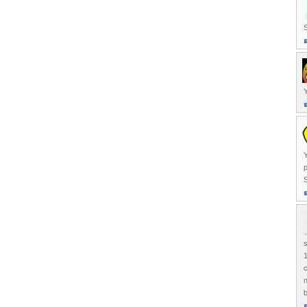
S
Y
Y
p
s
1
c
n
b