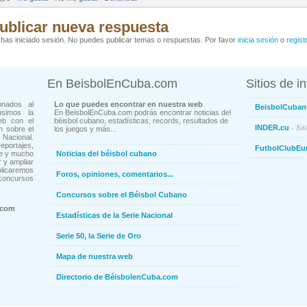
ublicar nueva respuesta
has iniciado sesión. No puedes publicar temas o respuestas. Por favor
inicia sesión
o
regist
En BeisbolEnCuba.com
Sitios de i
onados al
Lo que puedes encontrar en nuestra web
BeisbolCuban
usimos la
En BeisbolEnCuba.com podrás encontrar noticias del
eb con el
béisbol cubano, estadísticas, records, resultados de
- Sit
INDER.cu
n sobre el
los juegos y más...
Nacional.
ortajes,
FutbolClubEu
ne y mucho
Noticias del béisbol cubano
 y ampliar
blicaremos
Foros, opiniones, comentarios...
concursos
Concursos sobre el Béisbol Cubano
.com
Estadísticas de la Serie Nacional
Serie 50, la Serie de Oro
Mapa de nuestra web
Directorio de BéisbolenCuba.com