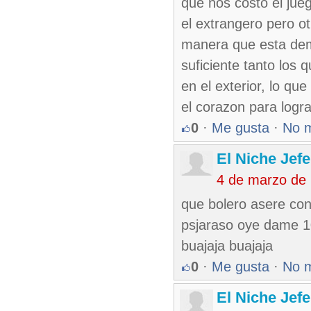
que nos costo el jue
el extrangero pero o
manera que esta dem
suficiente tanto los
en el exterior, lo qu
el corazon para logr
0
·
Me gusta
·
No 
El Niche Jef
4 de marzo de
que bolero asere con
psjaraso oye dame 10
buajaja buajaja
0
·
Me gusta
·
No 
El Niche Jef