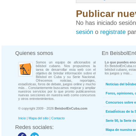
Publicar nue
No has iniciado sesió
sesión
o
registrate
par
Quienes somos
En BeisbolE
Somos un equipo de aficionados al
Lo que puedes enco
béisbol cubano. Nos propusimos la
En BeisbolEnCuba.co
tarea de desarrollar esta web con el
béisbol cubano, estad
objetivo de brindar información sobre el
los juegos y más...
Béisbol en Cuba y su Serie Nacional.
Ofrecemos noticias, reportajes,
estadísticas, foros de debate, juegos online y mucho
Noticias del béisb
más... Constantemente buscamos mejorar y ampliar
nuestros servicios por lo que pronto publicaremos
Foros, opiniones, 
nuevas secciones en nuestra web como concursos
y otros entretenimientos.
Concursos sobre e
© copyright 2009 - 2026
BeisbolEnCuba.com
Estadísticas de la 
Inicio
|
Mapa del sitio
|
Contacto
Serie 50, la Serie d
Redes sociales:
Mapa de nuestra 