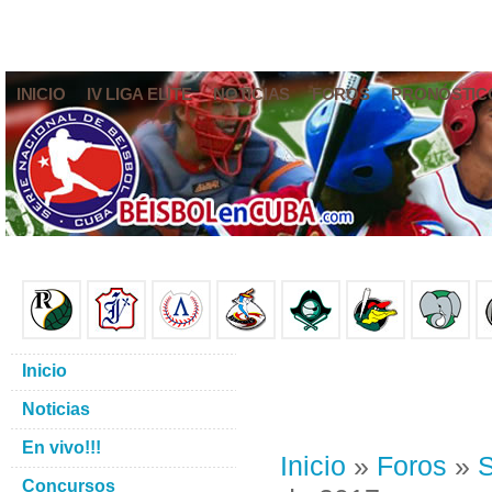
INICIO
IV LIGA ELITE
NOTICIAS
FOROS
PRONÓSTIC
Inicio
Noticias
En vivo!!!
Inicio
»
Foros
»
S
Concursos