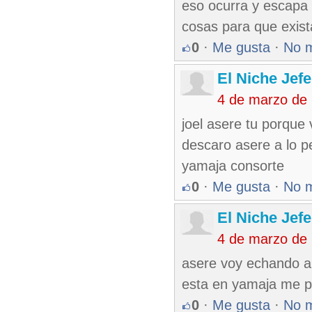
eso ocurra y escapa 
cosas para que exist
0
·
Me gusta
·
No 
El Niche Jef
4 de marzo de
joel asere tu porque
descaro asere a lo p
yamaja consorte
0
·
Me gusta
·
No 
El Niche Jef
4 de marzo de
asere voy echando a 
esta en yamaja me p
0
·
Me gusta
·
No 