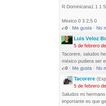
R Dominicana1 1 1 
Mexico 0 3 2,5 0
0
·
Me gusta
·
No 
Luis Veloz Bo
5 de febrero d
Tacorere, saludos h
méxico pudiera ser e
0
·
Me gusta
·
No 
Tacorere
(Exp
5 de febrero d
Saludos mi hermano L
importante es que ga