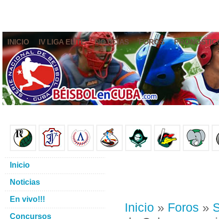
INICIO
IV LIGA ELITE
NOTICIAS
FOROS
PRONÓSTIC
Inicio
Noticias
En vivo!!!
Inicio
»
Foros
»
S
Concursos