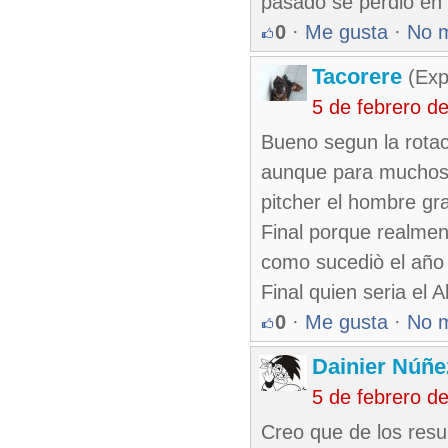
pasado se perdió en 
0
·
Me gusta
·
No 
Tacorere
(Exp
5 de febrero d
Bueno segun la rotaci
aunque para muchos n
pitcher el hombre gra
Final porque realmen
como sucediò el año
Final quien seria el A
0
·
Me gusta
·
No 
Dainier Núñe
5 de febrero d
Creo que de los resu