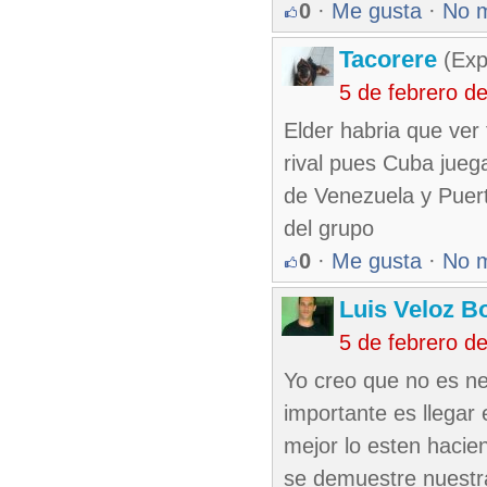
0
·
Me gusta
·
No 
Tacorere
(Exp
5 de febrero d
Elder habria que ver 
rival pues Cuba jueg
de Venezuela y Puert
del grupo
0
·
Me gusta
·
No 
Luis Veloz Bo
5 de febrero d
Yo creo que no es ne
importante es llegar
mejor lo esten hacie
se demuestre nuestra