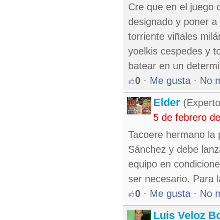
Cre que en el juego 
designado y poner a 
torriente viñales mil
yoelkis cespedes y to
batear en un determ
0
·
Me gusta
·
No 
Elder
(Experto
5 de febrero d
Tacoere hermano la p
Sánchez y debe lanzar
equipo en condicione
ser necesario. Para l
0
·
Me gusta
·
No 
Luis Veloz Bo