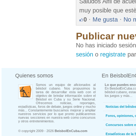
Saludos Alfil de acu
muy posible que estè
0
·
Me gusta
·
No 
Publicar nue
No has iniciado sesió
sesión
o
registrate
par
Quienes somos
En BeisbolE
Somos un equipo de aficionados al
Lo que puedes enco
béisbol cubano. Nos propusimos la
En BeisbolEnCuba.co
tarea de desarrollar esta web con el
béisbol cubano, estad
objetivo de brindar información sobre el
los juegos y más...
Béisbol en Cuba y su Serie Nacional.
Ofrecemos noticias, reportajes,
estadísticas, foros de debate, juegos online y mucho
Noticias del béisb
más... Constantemente buscamos mejorar y ampliar
nuestros servicios por lo que pronto publicaremos
Foros, opiniones, 
nuevas secciones en nuestra web como concursos
y otros entretenimientos.
Concursos sobre e
© copyright 2009 - 2026
BeisbolEnCuba.com
Estadísticas de la 