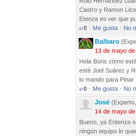
Roid Hernandez cuand
Castro y Ramon Licou
Etenza es ver que p
0
·
Me gusta
·
No 
Balbaro
(Expe
13 de mayo de
Hola Boris cómo está
esté Joel Suárez y R
lo mando para Pinar e
0
·
Me gusta
·
No 
José
(Experto,
14 de mayo de
Bueno, ya Entenza se
ningún equipo lo que