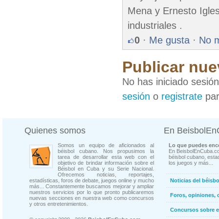
Mena y Ernesto Igles
industriales .
0
·
Me gusta
·
No 
Publicar nue
No has iniciado sesió
sesión
o
registrate
par
Quienes somos
En BeisbolE
Somos un equipo de aficionados al
Lo que puedes enco
béisbol cubano. Nos propusimos la
En BeisbolEnCuba.co
tarea de desarrollar esta web con el
béisbol cubano, estad
objetivo de brindar información sobre el
los juegos y más...
Béisbol en Cuba y su Serie Nacional.
Ofrecemos noticias, reportajes,
estadísticas, foros de debate, juegos online y mucho
Noticias del béisb
más... Constantemente buscamos mejorar y ampliar
nuestros servicios por lo que pronto publicaremos
Foros, opiniones, 
nuevas secciones en nuestra web como concursos
y otros entretenimientos.
Concursos sobre e