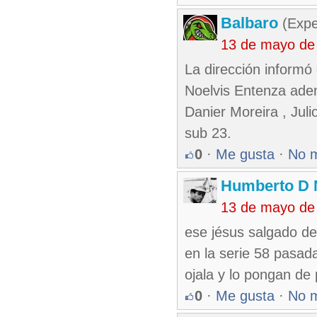
Balbaro
(Expe
13 de mayo de
La dirección informó 
Noelvis Entenza adem
Danier Moreira , Jul
sub 23.
0
·
Me gusta
·
No 
Humberto D
13 de mayo de
ese jésus salgado d
en la serie 58 pasada
ojala y lo pongan de
0
·
Me gusta
·
No 