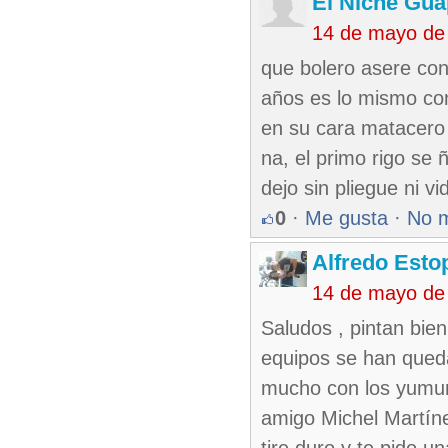
El Niche Gu
14 de mayo de
que bolero asere con
años es lo mismo con
en su cara matacero 
na, el primo rigo se 
dejo sin pliegue ni v
0
·
Me gusta
·
No 
Alfredo Esto
14 de mayo de
Saludos , pintan bie
equipos se han queda
mucho con los yumur
amigo Michel Martíne