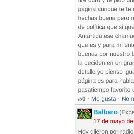
tire duro y te pido u
página aunque te te 
hechas buena pero n
de política que si qu
Antártida ese chamaco
que es y para mi ent
buenas por nuestro 
la deciden en un gra
detalle yo pienso ig
página es para habla
pasatiempo favorito 
0
·
Me gusta
·
No 
Balbaro
(Expe
17 de mayo de
Hoy dijeron por radi