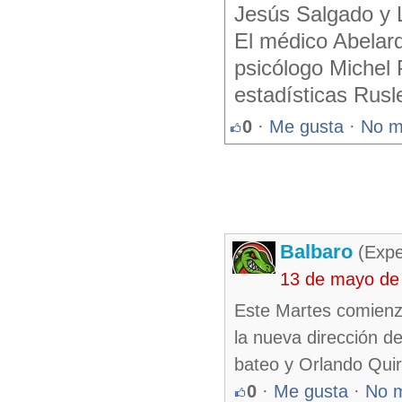
Jesús Salgado y L
El médico Abelard
psicólogo Michel 
estadísticas Rusl
0
·
Me gusta
·
No m
Balbaro
(Expe
13 de mayo de
Este Martes comienz
la nueva dirección 
bateo y Orlando Qui
0
·
Me gusta
·
No 