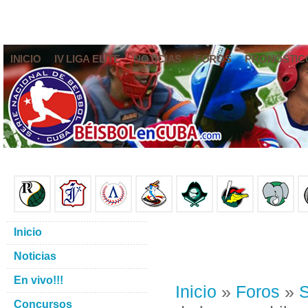
INICIO
IV LIGA ELITE
NOTICIAS
FOROS
PRONÓSTIC
Inicio
Noticias
En vivo!!!
Inicio
»
Foros
»
S
Concursos