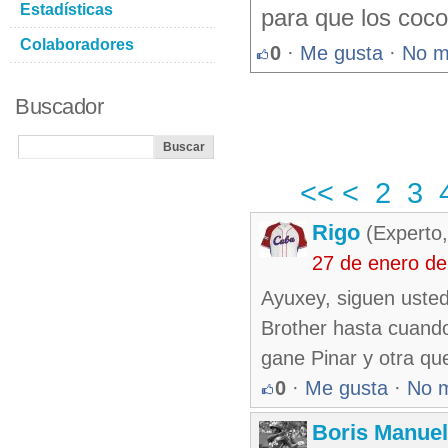
Estadísticas
para que los coco
Colaboradores
0
·
Me gusta
·
No m
Buscador
<<
<
2
3
Rigo
(Experto,
27 de enero d
Ayuxey, siguen usted
Brother hasta cuando
gane Pinar y otra qu
0
·
Me gusta
·
No 
Boris Manue