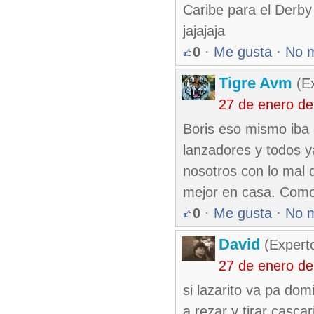
Caribe para el Derby 
jajajaja
0
·
Me gusta
·
No 
Tigre Avm
(Ex
27 de enero d
Boris eso mismo iba 
lanzadores y todos y
nosotros con lo mal q
mejor en casa. Como
0
·
Me gusta
·
No 
David
(Expert
27 de enero d
si lazarito va pa do
a rezar y tirar cascari