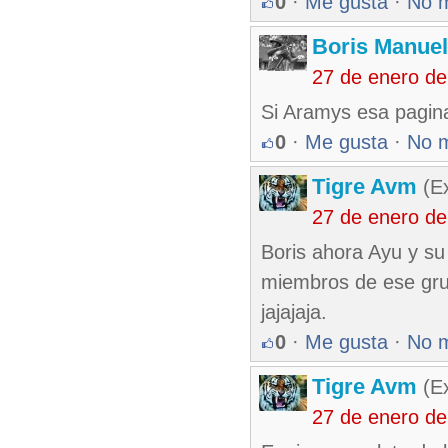
0
·
Me gusta
·
No 
Boris Manue
27 de enero d
Si Aramys esa pagina
0
·
Me gusta
·
No 
Tigre Avm
(Ex
27 de enero d
Boris ahora Ayu y su
miembros de ese gru
jajajaja.
0
·
Me gusta
·
No 
Tigre Avm
(Ex
27 de enero d