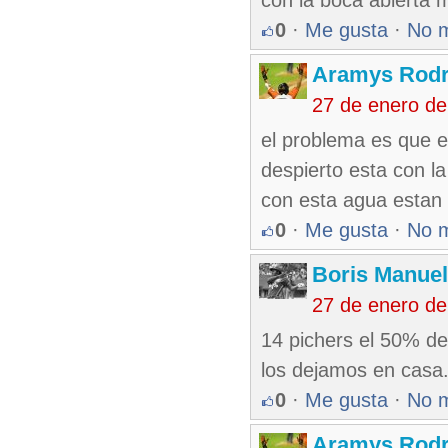
con la boca abierta m
0
·
Me gusta
·
No 
Aramys Rodr
27 de enero d
el problema es que el
despierto esta con la
con esta agua estan 
0
·
Me gusta
·
No 
Boris Manue
27 de enero d
14 pichers el 50% de
los dejamos en casa
0
·
Me gusta
·
No 
Aramys Rodr