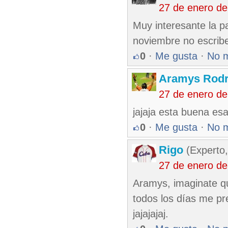
27 de enero d
Muy interesante la p
noviembre no escribe 
0
·
Me gusta
·
No 
Aramys Rodr
27 de enero d
jajaja esta buena esa
0
·
Me gusta
·
No 
Rigo
(Experto,
27 de enero d
Aramys, imaginate qu
todos los días me p
jajajajaj.