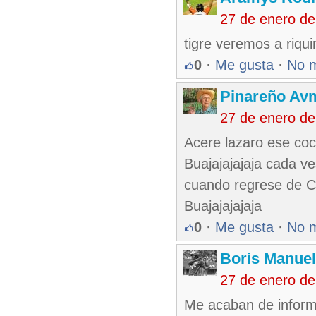
27 de enero d
tigre veremos a riqui
0
·
Me gusta
·
No 
Pinareño Av
27 de enero d
Acere lazaro ese coco
Buajajajajaja cada ve
cuando regrese de C
Buajajajajaja
0
·
Me gusta
·
No 
Boris Manue
27 de enero d
Me acaban de informa