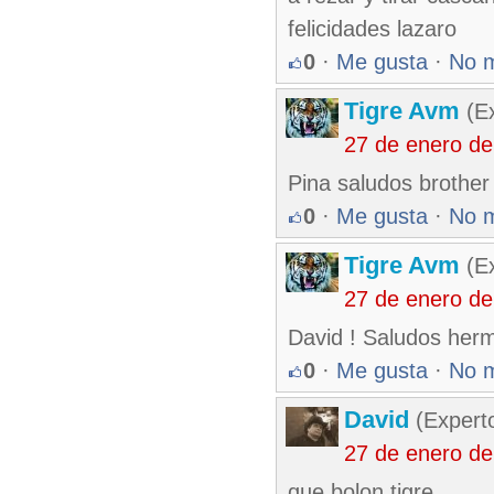
felicidades lazaro
0
·
Me gusta
·
No 
Tigre Avm
(Ex
27 de enero d
Pina saludos brother 
0
·
Me gusta
·
No 
Tigre Avm
(Ex
27 de enero de
David ! Saludos her
0
·
Me gusta
·
No 
David
(Expert
27 de enero d
que bolon tigre.