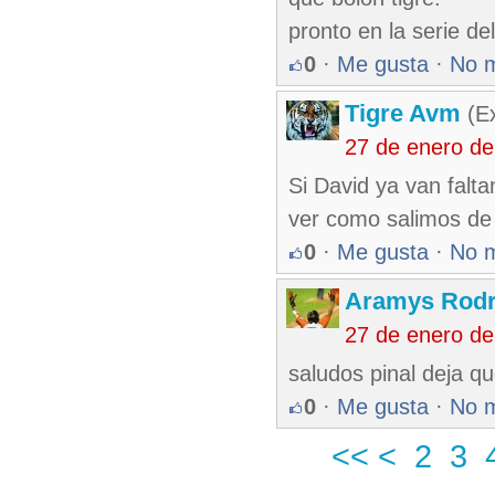
pronto en la serie de
0
·
Me gusta
·
No 
Tigre Avm
(Ex
27 de enero d
Si David ya van falt
ver como salimos de
0
·
Me gusta
·
No 
Aramys Rodr
27 de enero d
saludos pinal deja q
0
·
Me gusta
·
No 
<<
<
2
3