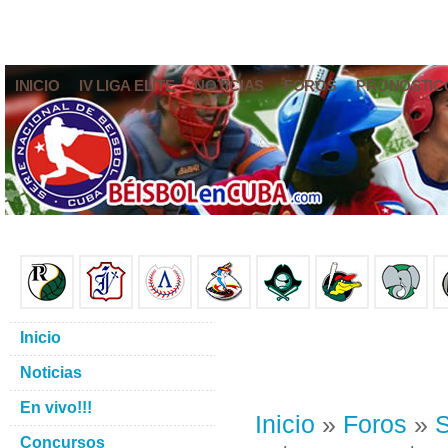
INICIO
IV LIGA ELITE
NOTICIAS
FOROS
PRONÓSTIC
Inicio
Noticias
En vivo!!!
Inicio
»
Foros
»
S
Concursos