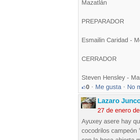
Mazatlán
PREPARADOR
Esmailin Caridad - Me
CERRADOR
Steven Hensley - Ma
0
·
Me gusta
·
No 
Lazaro Junc
27 de enero d
Ayuxey asere hay que
cocodrilos campeón 