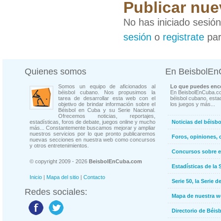
Publicar nue
No has iniciado sesió
sesión
o
registrate
par
Quienes somos
En BeisbolE
Somos un equipo de aficionados al
Lo que puedes enco
béisbol cubano. Nos propusimos la
En BeisbolEnCuba.co
tarea de desarrollar esta web con el
béisbol cubano, estad
objetivo de brindar información sobre el
los juegos y más...
Béisbol en Cuba y su Serie Nacional.
Ofrecemos noticias, reportajes,
estadísticas, foros de debate, juegos online y mucho
Noticias del béisb
más... Constantemente buscamos mejorar y ampliar
nuestros servicios por lo que pronto publicaremos
Foros, opiniones, 
nuevas secciones en nuestra web como concursos
y otros entretenimientos.
Concursos sobre e
© copyright 2009 - 2026
BeisbolEnCuba.com
Estadísticas de la 
Inicio
|
Mapa del sitio
|
Contacto
Serie 50, la Serie d
Redes sociales:
Mapa de nuestra 
Directorio de Béi