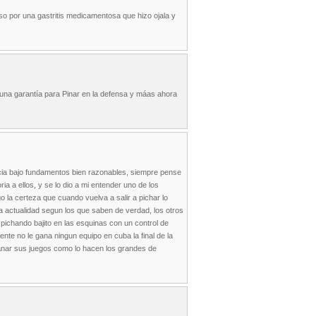
o por una gastritis medicamentosa que hizo ojala y
na garantía para Pinar en la defensa y máas ahora
hacia bajo fundamentos bien razonables, siempre pense
ia a ellos, y se lo dio a mi entender uno de los
 la certeza que cuando vuelva a salir a pichar lo
la actualidad segun los que saben de verdad, los otros
 pichando bajito en las esquinas con un control de
nte no le gana ningun equipo en cuba la final de la
 ganar sus juegos como lo hacen los grandes de