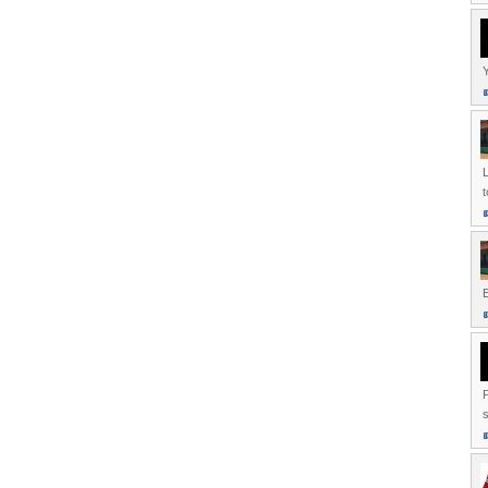
Y
L
t
E
P
s