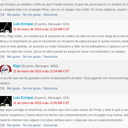
uis Enrique yo tambien confío en que Freddy levante, lo que me preocupa es su actitud un t
o congenie bien con el equipo Pinar, que es un equipo muy unido. En otras palabras, espero 
0
·
Me gusta
·
No me gusta
·
Denunciar
Luis Enrique
(Experto, Mensajes: 618)
11 de enero de 2015 a las 11:02 AM CST
oris, Rigo todos, es verdad que la ausencia de valdez ha sido un poco mas larga de lo previ
altura y lo importante es que el muchacho se recupere de salud porque le queda mucho cami
como el mas grande, se ausenta su mejor torpedero y lider de los bateadores y aparece un
omo le salen las cosas, asi es la vida cuando se juega por amor a la camiseta y en equipo.
0
·
Me gusta
·
No me gusta
·
Denunciar
Rigo
(Experto, Mensajes: 4856)
11 de enero de 2015 a las 11:04 AM CST
ya escribí que me ha gustado mucho el desempeño de Ajete. Está jugando con mucha entreg
elotero.
0
·
Me gusta
·
No me gusta
·
Denunciar
Luis Enrique
(Experto, Mensajes: 618)
11 de enero de 2015 a las 11:05 AM CST
igo aqui conmigo en brasil hay un medico que vive a dos casas de Fredy y todo lo que a vec
mucha verguenza y hasta ahora ha hecho una compenetracion con el equipo muy buena, todo
aciel le orienten sino seguro con pinar pichara poco y deja que sea un superestelarisimo.
0
·
Me gusta
·
No me gusta
·
Denunciar