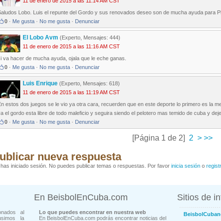
11 de enero de 2015 a las 11:14 AM CST
Saludos Lobo. Luis el repunte del Gordo y sus renovados deseo son de mucha ayuda para Pi
0
·
Me gusta
·
No me gusta
·
Denunciar
El Lobo Avm
(Experto, Mensajes: 444)
11 de enero de 2015 a las 11:16 AM CST
si va hacer de mucha ayuda, ojala que le eche ganas.
0
·
Me gusta
·
No me gusta
·
Denunciar
Luis Enrique
(Experto, Mensajes: 618)
11 de enero de 2015 a las 11:19 AM CST
n estos dos juegos se le vio ya otra cara, recuerden que en este deporte lo primero es la m
a el gordo esta libre de todo maleficio y seguira siendo el pelotero mas temido de cuba y dej
0
·
Me gusta
·
No me gusta
·
Denunciar
[Página 1 de 2]
2
>
>>
ublicar nueva respuesta
has iniciado sesión. No puedes publicar temas o respuestas. Por favor
inicia sesión
o
regist
En BeisbolEnCuba.com
Sitios de i
onados al
Lo que puedes encontrar en nuestra web
BeisbolCuban
usimos la
En BeisbolEnCuba.com podrás encontrar noticias del