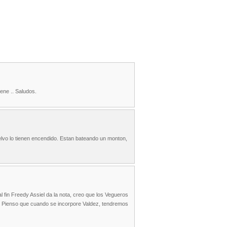
ene .. Saludos.
relvo lo tienen encendido. Estan bateando un monton,
 fin Freedy Assiel da la nota, creo que los Vegueros
r. Pienso que cuando se incorpore Valdez, tendremos