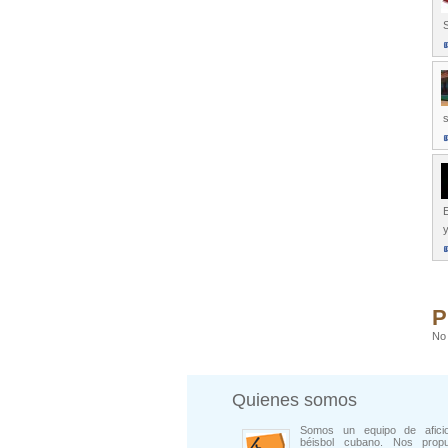
E
y
P
No 
Quienes somos
Somos un equipo de afici
béisbol cubano. Nos prop