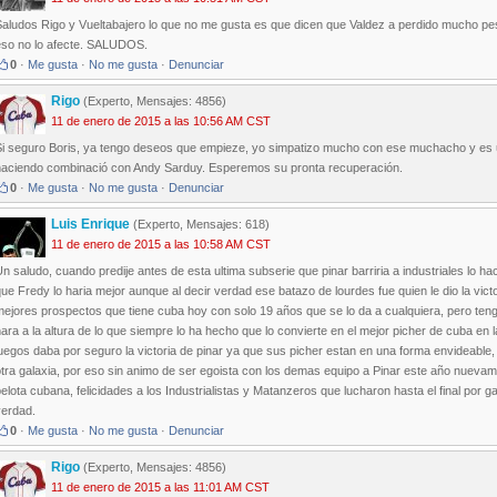
Saludos Rigo y Vueltabajero lo que no me gusta es que dicen que Valdez a perdido mucho pes
eso no lo afecte. SALUDOS.
0
·
Me gusta
·
No me gusta
·
Denunciar
Rigo
(Experto, Mensajes: 4856)
11 de enero de 2015 a las 10:56 AM CST
Si seguro Boris, ya tengo deseos que empieze, yo simpatizo mucho con ese muchacho y es u
haciendo combinació con Andy Sarduy. Esperemos su pronta recuperación.
0
·
Me gusta
·
No me gusta
·
Denunciar
Luis Enrique
(Experto, Mensajes: 618)
11 de enero de 2015 a las 10:58 AM CST
n saludo, cuando predije antes de esta ultima subserie que pinar barriria a industriales lo 
ue Fredy lo haria mejor aunque al decir verdad ese batazo de lourdes fue quien le dio la victor
ejores prospectos que tiene cuba hoy con solo 19 años que se lo da a cualquiera, pero tengo
ara a la altura de lo que siempre lo ha hecho que lo convierte en el mejor picher de cuba en 
uegos daba por seguro la victoria de pinar ya que sus picher estan en una forma envideable,
tra galaxia, por eso sin animo de ser egoista con los demas equipo a Pinar este año nuevame
elota cubana, felicidades a los Industrialistas y Matanzeros que lucharon hasta el final por
verdad.
0
·
Me gusta
·
No me gusta
·
Denunciar
Rigo
(Experto, Mensajes: 4856)
11 de enero de 2015 a las 11:01 AM CST