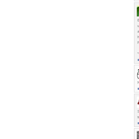
E
u
N
t