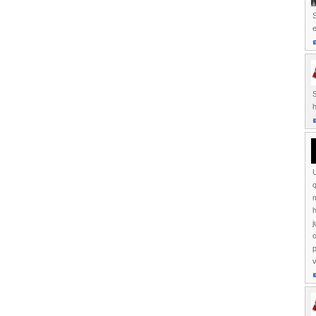
U
q
m
h
j
o
p