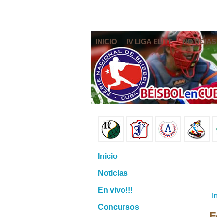
INICIO
IV LIGA ELITE
NOTICIAS
Inicio
Noticias
En vivo!!!
In
Concursos
F