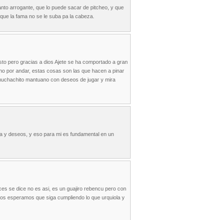
anto arrogante, que lo puede sacar de pitcheo, y que
que la fama no se le suba pa la cabeza.
sto pero gracias a dios Ajete se ha comportado a gran
no por andar, estas cosas son las que hacen a pinar
 muchachito mantuano con deseos de jugar y mira
a y deseos, y eso para mi es fundamental en un
es se dice no es asi, es un guajiro rebencu pero con
s esperamos que siga cumpliendo lo que urquiola y