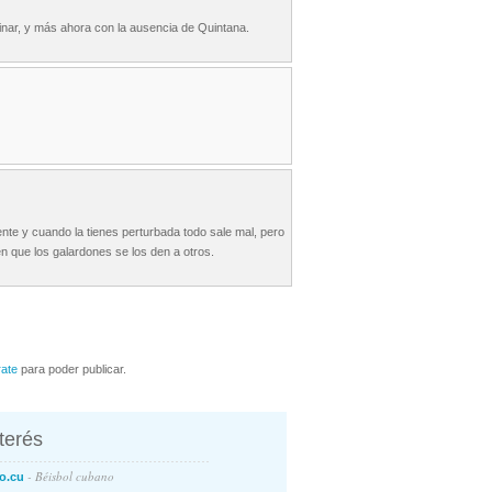
nar, y más ahora con la ausencia de Quintana.
ente y cuando la tienes perturbada todo sale mal, pero
en que los galardones se los den a otros.
rate
para poder publicar.
nterés
- Béisbol cubano
o.cu