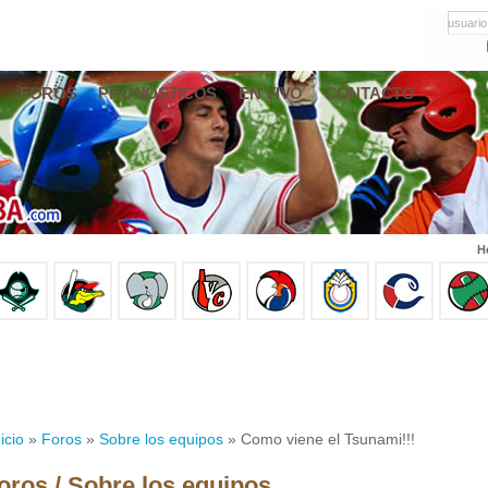
usuario
FOROS
PRONÓSTICOS
EN VIVO
CONTACTO
H
icio
»
Foros
»
Sobre los equipos
» Como viene el Tsunami!!!
oros / Sobre los equipos