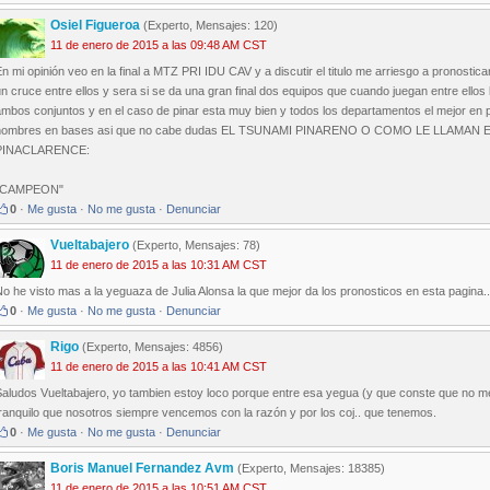
Osiel Figueroa
(Experto, Mensajes: 120)
11 de enero de 2015 a las 09:48 AM CST
n mi opinión veo en la final a MTZ PRI IDU CAV y a discutir el titulo me arriesgo a pronostica
n cruce entre ellos y sera si se da una gran final dos equipos que cuando juegan entre ellos lo
ambos conjuntos y en el caso de pinar esta muy bien y todos los departamentos el mejor en
hombres en bases asi que no cabe dudas EL TSUNAMI PINARENO O COMO LE LLAMAN
PINACLARENCE:
"CAMPEON"
0
·
Me gusta
·
No me gusta
·
Denunciar
Vueltabajero
(Experto, Mensajes: 78)
11 de enero de 2015 a las 10:31 AM CST
o he visto mas a la yeguaza de Julia Alonsa la que mejor da los pronosticos en esta pagina.
0
·
Me gusta
·
No me gusta
·
Denunciar
Rigo
(Experto, Mensajes: 4856)
11 de enero de 2015 a las 10:41 AM CST
Saludos Vueltabajero, yo tambien estoy loco porque entre esa yegua (y que conste que no me
ranquilo que nosotros siempre vencemos con la razón y por los coj.. que tenemos.
0
·
Me gusta
·
No me gusta
·
Denunciar
Boris Manuel Fernandez Avm
(Experto, Mensajes: 18385)
11 de enero de 2015 a las 10:51 AM CST