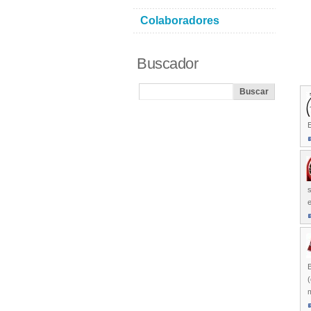
Colaboradores
Buscador
E
s
B
(