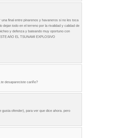
r una final entre pinarenos y havaneros si no les toca
 dejan todo en el terreno por la rivalidad y calidad de
 picheo y defenza y bateando muy oportuno con
 ESTE AñO EL TSUNAMI EXPLOSIVO
..te desapareciste cariño?
 gusta ofender), para ver que dice ahora. pero