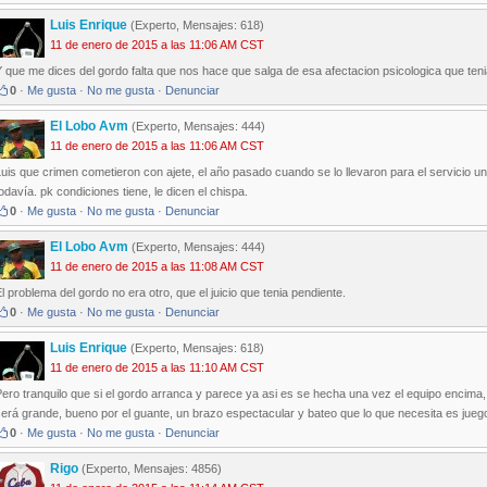
Luis Enrique
(Experto, Mensajes: 618)
11 de enero de 2015 a las 11:06 AM CST
 que me dices del gordo falta que nos hace que salga de esa afectacion psicologica que teni
0
·
Me gusta
·
No me gusta
·
Denunciar
El Lobo Avm
(Experto, Mensajes: 444)
11 de enero de 2015 a las 11:06 AM CST
uis que crimen cometieron con ajete, el año pasado cuando se lo llevaron para el servicio 
odavía. pk condiciones tiene, le dicen el chispa.
0
·
Me gusta
·
No me gusta
·
Denunciar
El Lobo Avm
(Experto, Mensajes: 444)
11 de enero de 2015 a las 11:08 AM CST
l problema del gordo no era otro, que el juicio que tenia pendiente.
0
·
Me gusta
·
No me gusta
·
Denunciar
Luis Enrique
(Experto, Mensajes: 618)
11 de enero de 2015 a las 11:10 AM CST
ero tranquilo que si el gordo arranca y parece ya asi es se hecha una vez el equipo encima
erá grande, bueno por el guante, un brazo espectacular y bateo que lo que necesita es jueg
0
·
Me gusta
·
No me gusta
·
Denunciar
Rigo
(Experto, Mensajes: 4856)