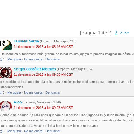
[Página 1 de 2]
2
>
>>
Tsunami Verde
(Experto, Mensajes: 210)
11 de enero de 2015 a las 08:46 AM CST
l tsunami es el fenómeno más grande de la naturaleza jeje ya te puedes imaginar de cómo vi
0
·
Me gusta
·
No me gusta
·
Denunciar
Sergio González Morales
(Experto, Mensajes: 152)
11 de enero de 2015 a las 09:05 AM CST
e ve solido a pinar jugando a la pelota, es el mejor picheo del campeonato, porque hasta el 
estan imparables.
0
·
Me gusta
·
No me gusta
·
Denunciar
Rigo
(Experto, Mensajes: 4856)
11 de enero de 2015 a las 09:07 AM CST
uenos días a todos. Quiero decir que veo a un equipo Pinar jugando muy buen beisbol, y si al
considero que nunca se le debía haber cambiado ese nombre) son un rival difícil de derrota
mucho que agradecer a Ajete que lo ha hecho muy bien el mantuano.
0
·
Me gusta
·
No me gusta
·
Denunciar