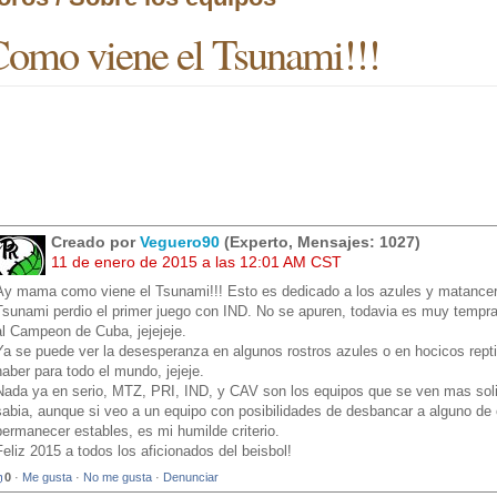
omo viene el Tsunami!!!
Creado por
Veguero90
(Experto, Mensajes: 1027)
11 de enero de 2015 a las 12:01 AM CST
Ay mama como viene el Tsunami!!! Esto es dedicado a los azules y matancer
Tsunami perdio el primer juego con IND. No se apuren, todavia es muy tempra
al Campeon de Cuba, jejejeje.
Ya se puede ver la desesperanza en algunos rostros azules o en hocicos reptili
haber para todo el mundo, jejeje.
Nada ya en serio, MTZ, PRI, IND, y CAV son los equipos que se ven mas solid
sabia, aunque si veo a un equipo con posibilidades de desbancar a alguno d
permanecer estables, es mi humilde criterio.
Feliz 2015 a todos los aficionados del beisbol!
0
·
Me gusta
·
No me gusta
·
Denunciar