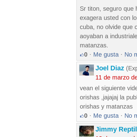
Sr titon, seguro que 
exagera usted con lo
cuba, no olvide que 
aoyaban a industriale
matanzas.
0
·
Me gusta
·
No 
Joel Diaz
(Exp
11 de marzo d
vean el siguiente vid
orishas ,jajajaj la pu
orishas y matanzas
0
·
Me gusta
·
No 
Jimmy Reptil