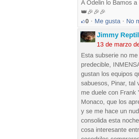
A Odelin lo Bamos a d
👑🎉🎉🎉
0
·
Me gusta
·
No 
Jimmy Reptil
13 de marzo d
Esta subserie no me 
predecible, INMEN
gustan los equipos q
sabuesos, Pinar, tal 
me duele con Frank Yu
Monaco, que los apre
y se me hace un nud
consolida esta noche
cosa interesante ent