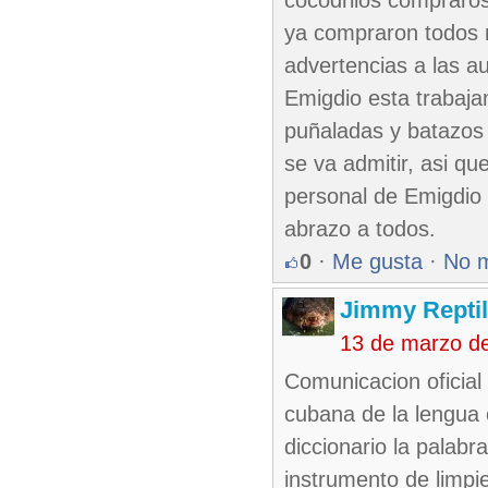
cocodrilos compraros 
ya compraron todos m
advertencias a las au
Emigdio esta trabaja
puñaladas y batazos v
se va admitir, asi qu
personal de Emigdio 
abrazo a todos.
0
·
Me gusta
·
No 
Jimmy Reptil
13 de marzo d
Comunicacion oficial
cubana de la lengua 
diccionario la palab
instrumento de limp