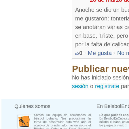
Anoche se dio un bue
me gustaron: tonteria
se anotaran varias ca
en base. Triste, pero
por la falta de calid
0
·
Me gusta
·
No 
Publicar nue
No has iniciado sesió
sesión
o
registrate
par
Quienes somos
En BeisbolE
Somos un equipo de aficionados al
Lo que puedes enco
béisbol cubano. Nos propusimos la
En BeisbolEnCuba.co
tarea de desarrollar esta web con el
béisbol cubano, estad
objetivo de brindar información sobre el
los juegos y más...
Béisbol en Cuba y su Serie Nacional.