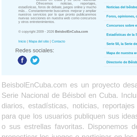
Ofrecemos noticias, reportajes,
estadísticas, foros de debate, juegos online y mucho
Noticias del béisb
más... Constantemente buscamos mejorar y ampliar
nuestros servicios por lo que pronto publicaremos
Foros, opiniones, 
nuevas secciones en nuestra web como concursos
y otros entretenimientos.
Concursos sobre e
© copyright 2009 - 2026
BeisbolEnCuba.com
Estadísticas de la 
Inicio
|
Mapa del sitio
|
Contacto
Serie 50, la Serie d
Redes sociales:
Mapa de nuestra 
Directorio de Béi
BeisbolEnCuba.com es un proyecto desarr
Serie Nacional de Béisbol en Cuba. Inclui
diarios, estadísticas, noticias, report
para que los usuarios publiquen sus ideas
o sus estrellas favoritas. Disponemos d
pronosticar los juegos o participar en lo