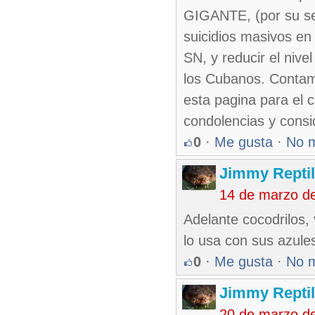
GIGANTE, (por su sem
suicidios masivos en l
SN, y reducir el nive
los Cubanos. Contamo
esta pagina para el 
condolencias y cons
0
·
Me gusta
·
No 
Jimmy Reptil
14 de marzo d
Adelante cocodrilos,
lo usa con sus azules
0
·
Me gusta
·
No 
Jimmy Reptil
20 de marzo d