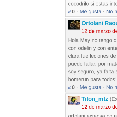
cocodrilo si estas i
0
·
Me gusta
·
No 
Ortolani Rao
12 de marzo d
Hola May no tengo d
con odelin y con ent
clara fue leciones d
puede fallar, por ma
soy seguro, ya falta s
homerun para todos!
0
·
Me gusta
·
No 
Titon_mtz
(Ex
12 de marzo d
ortolani extensa no a