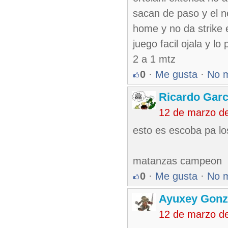
sacan de paso y el n
home y no da strike 
juego facil ojala y l
2 a 1 mtz
0
·
Me gusta
·
No 
Ricardo Garc
12 de marzo d
esto es escoba pa los
matanzas campeon
0
·
Me gusta
·
No 
Ayuxey Gonz
12 de marzo d