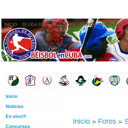
INICIO
IV LIGA ELITE
NOTICIAS
FOROS
PRONÓSTIC
Inicio
Noticias
En vivo!!!
Inicio
»
Foros
»
S
Concursos