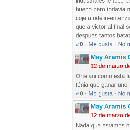
industriales le toco
bueno pero todavia no
coje a odelin-entenza
que a victor al fina
despues tantos bata
0
·
Me gusta
·
No 
May Aramis 
12 de marzo d
Ortelani como esta l
ténia que ganar uno
0
·
Me gusta
·
No 
May Aramis 
12 de marzo d
Nada que estamos ha