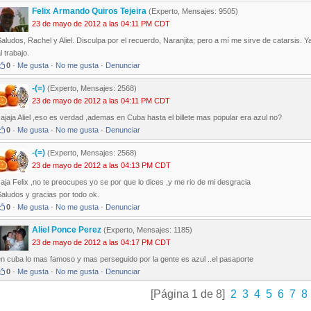
Felix Armando Quiros Tejeira
(Experto, Mensajes: 9505)
23 de mayo de 2012 a las 04:11 PM CDT
aludos, Rachel y Aliel. Disculpa por el recuerdo, Naranjita; pero a mí me sirve de catarsis
l trabajo.
0
·
Me gusta
·
No me gusta
·
Denunciar
-(=)
(Experto, Mensajes: 2568)
23 de mayo de 2012 a las 04:11 PM CDT
ajaja Aliel ,eso es verdad ,ademas en Cuba hasta el billete mas popular era azul no?
0
·
Me gusta
·
No me gusta
·
Denunciar
-(=)
(Experto, Mensajes: 2568)
23 de mayo de 2012 a las 04:13 PM CDT
aja Felix ,no te preocupes yo se por que lo dices ,y me rio de mi desgracia
aludos y gracias por todo ok.
0
·
Me gusta
·
No me gusta
·
Denunciar
Aliel Ponce Perez
(Experto, Mensajes: 1185)
23 de mayo de 2012 a las 04:17 PM CDT
n cuba lo mas famoso y mas perseguido por la gente es azul ..el pasaporte
0
·
Me gusta
·
No me gusta
·
Denunciar
[Página 1 de 8]
2
3
4
5
6
7
8