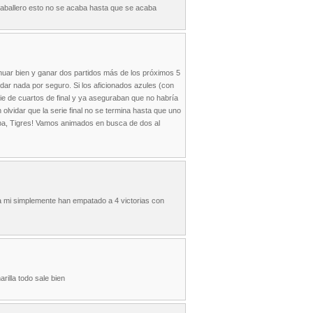
, caballero esto no se acaba hasta que se acaba
uar bien y ganar dos partidos más de los próximos 5
dar nada por seguro. Si los aficionados azules (con
 de cuartos de final y ya aseguraban que no habría
lvidar que la serie final no se termina hasta que uno
riba, Tigres! Vamos animados en busca de dos al
a mi simplemente han empatado a 4 victorias con
illa todo sale bien