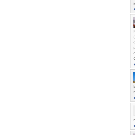
j
(
p
d
n