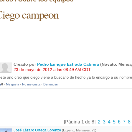
Ciego campeon
Creado por
Pedro Enrique Estrada Cabrera
(Novato, Mensaj
23 de mayo de 2012 a las 08:49 AM CDT
este año creo que ciego viene a buscarlo de hecho ya lo encargo a su nombre
0
·
Me gusta
·
No me gusta
·
Denunciar
[Página 1 de 8]
2
3
4
5
6
7
8
José Lázaro Ortega Lorenzo
(Experto, Mensajes: 73)