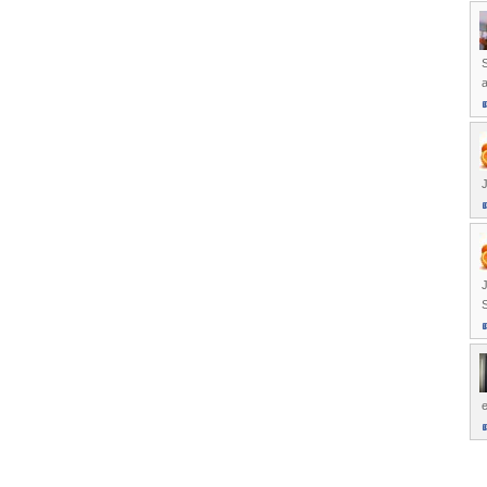
S
a
J
J
S
e