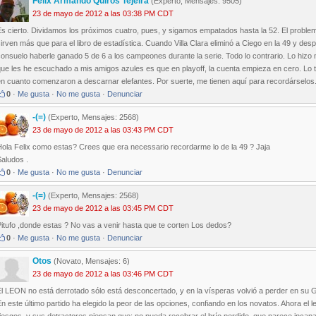
Felix Armando Quiros Tejeira
(Experto, Mensajes: 9505)
23 de mayo de 2012 a las 03:38 PM CDT
s cierto. Dividamos los próximos cuatro, pues, y sigamos empatados hasta la 52. El proble
irven más que para el libro de estadística. Cuando Villa Clara eliminó a Ciego en la 49 y des
consuelo haberle ganado 5 de 6 a los campeones durante la serie. Todo lo contrario. Lo hiz
ue les he escuchado a mis amigos azules es que en playoff, la cuenta empieza en cero. Lo 
en cuanto comenzaron a descarnar elefantes. Por suerte, me tienen aquí para recordárselos
0
·
Me gusta
·
No me gusta
·
Denunciar
-(=)
(Experto, Mensajes: 2568)
23 de mayo de 2012 a las 03:43 PM CDT
Hola Felix como estas? Crees que era necessario recordarme lo de la 49 ? Jaja
aludos .
0
·
Me gusta
·
No me gusta
·
Denunciar
-(=)
(Experto, Mensajes: 2568)
23 de mayo de 2012 a las 03:45 PM CDT
itufo ,donde estas ? No vas a venir hasta que te corten Los dedos?
0
·
Me gusta
·
No me gusta
·
Denunciar
Otos
(Novato, Mensajes: 6)
23 de mayo de 2012 a las 03:46 PM CDT
l LEON no está derrotado sólo está desconcertado, y en la vísperas volvió a perder en su G
n este último partido ha elegido la peor de las opciones, confiando en los novatos. Ahora el l