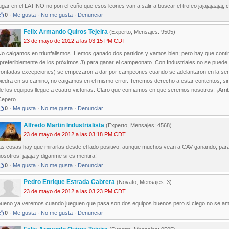
ugar en el LATINO no pon el cuño que esos leones van a salir a buscar el trofeo jajajajaajaj
0
·
Me gusta
·
No me gusta
·
Denunciar
Felix Armando Quiros Tejeira
(Experto, Mensajes: 9505)
23 de mayo de 2012 a las 03:15 PM CDT
No caigamos en triunfalismos. Hemos ganado dos partidos y vamos bien; pero hay que contin
preferiblemente de los próximos 3) para ganar el campeonato. Con Industriales no se puede 
contadas excepciones) se empezaron a dar por campeones cuando se adelantaron en la serie
iedra en su camino, no caigamos en el mismo error. Tenemos derecho a estar contentos; sin o
e los equipos llegue a cuatro victorias. Claro que confiamos en que seremos nosotros. ¡Ar
Cepero.
0
·
Me gusta
·
No me gusta
·
Denunciar
Alfredo Martin Industrialista
(Experto, Mensajes: 4568)
23 de mayo de 2012 a las 03:18 PM CDT
las cosas hay que mirarlas desde el lado positivo, aunque muchos vean a CAV ganando, par
osotros! jajaja y diganme si es mentira!
0
·
Me gusta
·
No me gusta
·
Denunciar
Pedro Enrique Estrada Cabrera
(Novato, Mensajes: 3)
23 de mayo de 2012 a las 03:23 PM CDT
bueno ya veremos cuando jueguen que pasa son dos equipos buenos pero si ciego no se amar
0
·
Me gusta
·
No me gusta
·
Denunciar