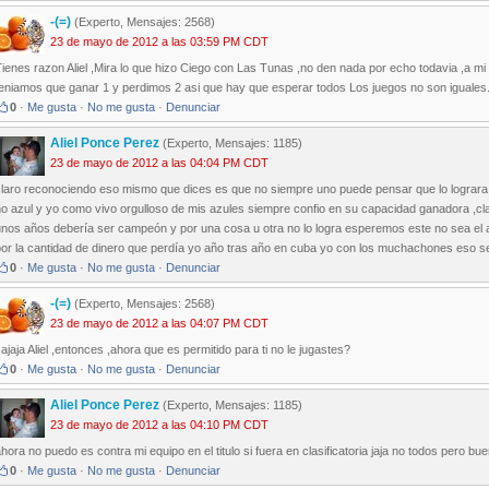
-(=)
(Experto, Mensajes: 2568)
23 de mayo de 2012 a las 03:59 PM CDT
ienes razon Aliel ,Mira lo que hizo Ciego con Las Tunas ,no den nada por echo todavia ,a mi 
teniamos que ganar 1 y perdimos 2 asi que hay que esperar todos Los juegos no son iguales
0
·
Me gusta
·
No me gusta
·
Denunciar
Aliel Ponce Perez
(Experto, Mensajes: 1185)
23 de mayo de 2012 a las 04:04 PM CDT
claro reconociendo eso mismo que dices es que no siempre uno puede pensar que lo lograra 
o azul y yo como vivo orgulloso de mis azules siempre confio en su capacidad ganadora ,cla
unos años debería ser campeón y por una cosa u otra no lo logra esperemos este no sea el a
or la cantidad de dinero que perdía yo año tras año en cuba yo con los muchachones eso seri
0
·
Me gusta
·
No me gusta
·
Denunciar
-(=)
(Experto, Mensajes: 2568)
23 de mayo de 2012 a las 04:07 PM CDT
ajaja Aliel ,entonces ,ahora que es permitido para ti no le jugastes?
0
·
Me gusta
·
No me gusta
·
Denunciar
Aliel Ponce Perez
(Experto, Mensajes: 1185)
23 de mayo de 2012 a las 04:10 PM CDT
hora no puedo es contra mi equipo en el titulo si fuera en clasificatoria jaja no todos pero buen
0
·
Me gusta
·
No me gusta
·
Denunciar