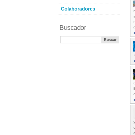
Colaboradores
h
s
r
Buscador
I
C
l
q
y
d
a