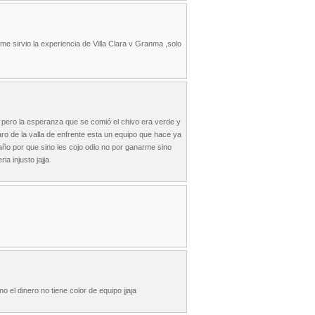
me sirvio la experiencia de Villa Clara v Granma ,solo
.
pero la esperanza que se comió el chivo era verde y
ro de la valla de enfrente esta un equipo que hace ya
ño por que sino les cojo odio no por ganarme sino
a injusto jajja
o el dinero no tiene color de equipo jjaja