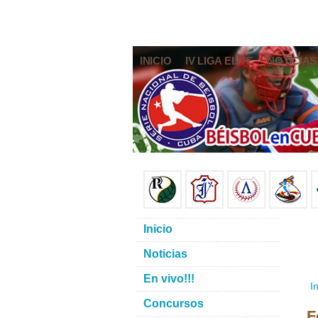
INICIO
IV LIGA ELITE
NOTICIAS
Inicio
Noticias
En vivo!!!
In
Concursos
F