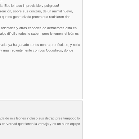
az.
a. Eso lo hace imprevisible y peligroso!
 creación, sobre sus cenizas, de un animal nuevo,
te que su gente olvide pronto que recibieron dos
orientales y otras especies de detractores esta en
lgo difícil y todos lo saben, pero le temen, el león es
rada, ya ha ganado series contra pronósticos, y no le
es y más recientemente con Los Cocodrilos, donde
nada de mis leones incluso sus detractores tampoco lo
 es verdad que tienen la ventaja y es un buen equipo