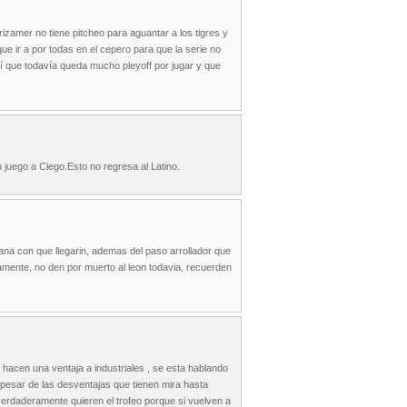
rizamer no tiene pitcheo para aguantar a los tigres y
e ir a por todas en el cepero para que la serie no
así que todavía queda mucho pleyoff por jugar y que
 juego a Ciego.Esto no regresa al Latino.
ana con que llegarin, ademas del paso arrollador que
amente, no den por muerto al leon todavia, recuerden
hacen una ventaja a industriales , se esta hablando
a pesar de las desventajas que tienen mira hasta
verdaderamente quieren el trofeo porque si vuelven a