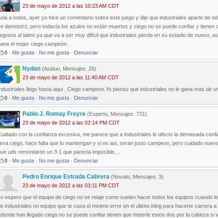
23 de mayo de 2012 a las 10:23 AM CDT
ola a todos, ayer yo hice un comentario sobre este juego y dije que industriales aparte de od
e demostró, pero todavía los azules no están muertos y ciego no se puede confiar y tienen qu
egrese al latino ya que va a ser muy difícil que industriales pierda en su estadio de nuevo, 
gane el mejor ciego campeón.
0
·
Me gusta
·
No me gusta
·
Denunciar
Nydan
(Asiduo, Mensajes: 26)
23 de mayo de 2012 a las 11:40 AM CDT
ndustriales llego hasta aqui . Ciego campeon.Yo pienso que industriales no le gana mas de un
0
·
Me gusta
·
No me gusta
·
Denunciar
Pablo J. Romay Freyre
(Experto, Mensajes: 731)
23 de mayo de 2012 a las 02:14 PM CDT
uidado con la confianza excesiva, me parece que a Industriales le afecto la demasada confi
leva ciego, hace falta que lo mantengan y si es asi, seran justo campeon, pero cuidado nuev
ue uds remontaron un 3-1 que parecia imposible....
0
·
Me gusta
·
No me gusta
·
Denunciar
Pedro Enrique Estrada Cabrera
(Novato, Mensajes: 3)
23 de mayo de 2012 a las 03:11 PM CDT
o espero que el equipo de ciego no se relaje como suelen hacer todos los equipos cuando le 
e industriales no equipo que te casa el minimo error en el ultimo ining para hacerte carrera 
donde han llegado ciego no se puede confiar tienen que meterle estos dos por la cabeza si 