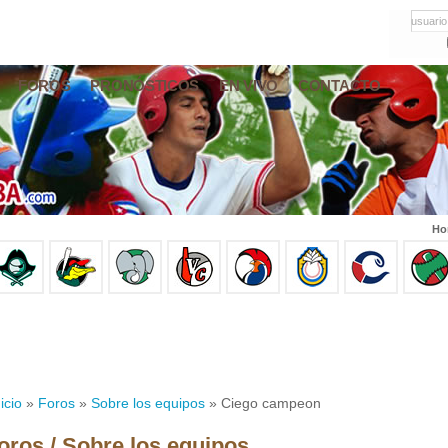
usuario
FOROS
PRONÓSTICOS
EN VIVO
CONTACTO
Ho
icio
»
Foros
»
Sobre los equipos
» Ciego campeon
oros / Sobre los equipos