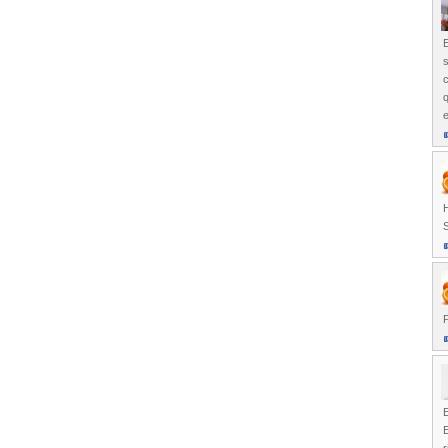
E
s
q
S
P
E
E