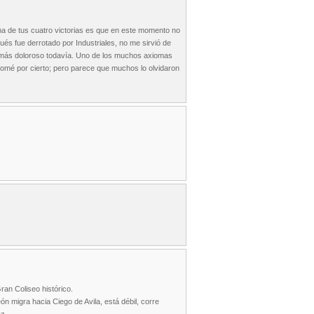
ma de tus cuatro victorias es que en este momento no
pués fue derrotado por Industriales, no me sirvió de
o más doloroso todavía. Uno de los muchos axiomas
tomé por cierto; pero parece que muchos lo olvidaron
.
ran Coliseo histórico.
eón migra hacia Ciego de Avila, está débil, corre