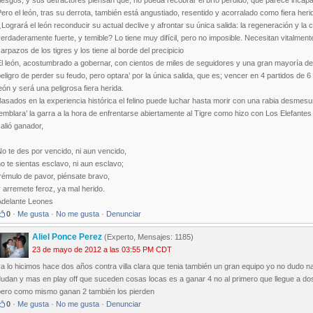
iesgos, y sus detractores piensan que; no pueda recobrar el brío perdido, que parece incap
ero el león, tras su derrota, también está angustiado, resentido y acorralado como fiera herid
Logrará el león reconducir su actual declive y afrontar su única salida: la regeneración y la
erdaderamente fuerte, y temible? Lo tiene muy difícil, pero no imposible. Necesitan vitalmen
arpazos de los tigres y los tiene al borde del precipicio
l león, acostumbrado a gobernar, con cientos de miles de seguidores y una gran mayoría de 
eligro de perder su feudo, pero optara’ por la única salida, que es; vencer en 4 partidos de 6 a
eón y será una peligrosa fiera herida.
asados en la experiencia histórica el felino puede luchar hasta morir con una rabia desmesu
emblara’ la garra a la hora de enfrentarse abiertamente al Tigre como hizo con Los Elefant
alió ganador,
o te des por vencido, ni aun vencido,
o te sientas esclavo, ni aun esclavo;
rémulo de pavor, piénsate bravo,
 arremete feroz, ya mal herido.
Adelante Leones
0
·
Me gusta
·
No me gusta
·
Denunciar
Aliel Ponce Perez
(Experto, Mensajes: 1185)
23 de mayo de 2012 a las 03:55 PM CDT
a lo hicimos hace dos años contra villa clara que tenia también un gran equipo yo no dudo 
udan y mas en play off que suceden cosas locas es a ganar 4 no al primero que llegue a dos
pero como mismo ganan 2 también los pierden
0
·
Me gusta
·
No me gusta
·
Denunciar