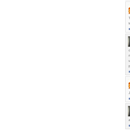
T
n
p
J
a