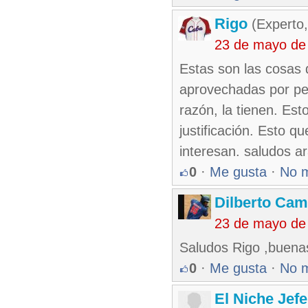
Rigo
(Experto,
23 de mayo de
Estas son las cosas 
aprovechadas por per
razón, la tienen. Es
justificación. Esto q
interesan. saludos a
0
·
Me gusta
·
No 
Dilberto Ca
23 de mayo de
Saludos Rigo ,buena
0
·
Me gusta
·
No 
El Niche Jef