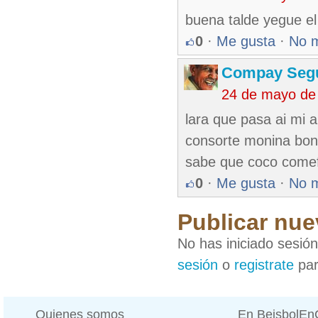
buena talde yegue el
0
·
Me gusta
·
No 
Compay Seg
24 de mayo de
lara que pasa ai mi 
consorte monina bong
sabe que coco comefla
0
·
Me gusta
·
No 
Publicar nue
No has iniciado sesió
sesión
o
registrate
par
Quienes somos
En BeisbolE