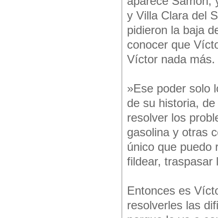
aparece Samón, y
y Villa Clara del
pidieron la baja 
conocer que Vícto
Víctor nada más.
»Ese poder solo l
de su historia, d
resolver los prob
gasolina y otras 
único que puedo r
fildear, traspasar
Entonces es Vícto
resolverles las d