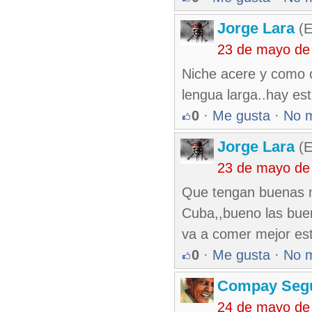
Jorge Lara
(E
23 de mayo de
Niche acere y como c
lengua larga..hay est
0
·
Me gusta
·
No 
Jorge Lara
(E
23 de mayo de
Que tengan buenas n
Cuba,,bueno las buen
va a comer mejor est
0
·
Me gusta
·
No 
Compay Seg
24 de mayo de