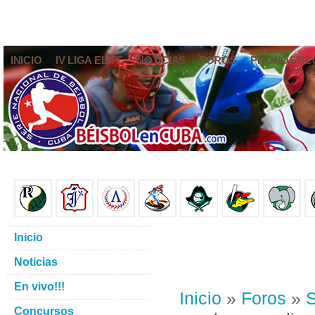
INICIO
IV LIGA ELITE
NOTICIAS
FOROS
PRONÓSTIC
Inicio
Noticias
En vivo!!!
Inicio
»
Foros
»
S
Concursos