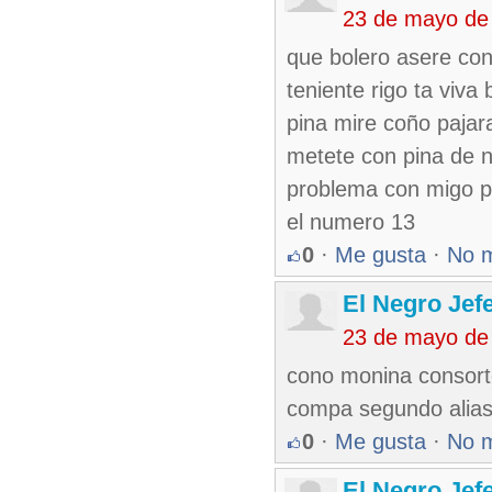
23 de mayo de
que bolero asere con
teniente rigo ta viva
pina mire coño pajara
metete con pina de 
problema con migo p
el numero 13
0
·
Me gusta
·
No 
El Negro Jef
23 de mayo de
cono monina consorte
compa segundo alias jo
0
·
Me gusta
·
No 
El Negro Jef