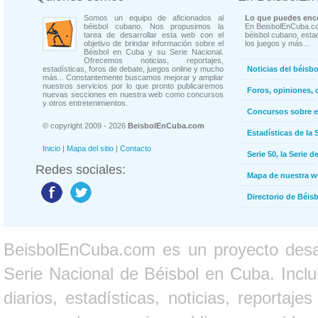
Somos un equipo de aficionados al
Lo que puedes enco
béisbol cubano. Nos propusimos la
En BeisbolEnCuba.co
tarea de desarrollar esta web con el
béisbol cubano, estad
objetivo de brindar información sobre el
los juegos y más...
Béisbol en Cuba y su Serie Nacional.
Ofrecemos noticias, reportajes,
estadísticas, foros de debate, juegos online y mucho
Noticias del béisb
más... Constantemente buscamos mejorar y ampliar
nuestros servicios por lo que pronto publicaremos
Foros, opiniones, 
nuevas secciones en nuestra web como concursos
y otros entretenimientos.
Concursos sobre e
© copyright 2009 - 2026
BeisbolEnCuba.com
Estadísticas de la 
Inicio
|
Mapa del sitio
|
Contacto
Serie 50, la Serie d
Redes sociales:
Mapa de nuestra 
Directorio de Béi
BeisbolEnCuba.com es un proyecto desarr
Serie Nacional de Béisbol en Cuba. Inclui
diarios, estadísticas, noticias, report