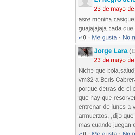
23 de mayo de
asre monina casique 
guajajajaja cada que 
0
·
Me gusta
·
No 
Jorge Lara
(E
23 de mayo de
Niche que bola,salud
vm32 a Boris Cabrera
porque detras de el e
que hay que resorver
entrenar de lunes a 
armuerzos, ,dijo que
mas cuando juegan c
0
·
Me gusta
·
No 