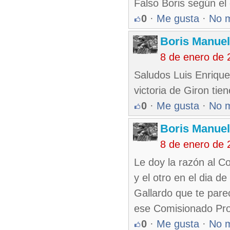
Falso Boris según el
0
·
Me gusta
·
No 
Boris Manue
8 de enero de 
Saludos Luis Enrique
victoria de Giron ti
0
·
Me gusta
·
No 
Boris Manue
8 de enero de 
Le doy la razón al C
y el otro en el dia d
Gallardo que te par
ese Comisionado Prov
0
·
Me gusta
·
No 