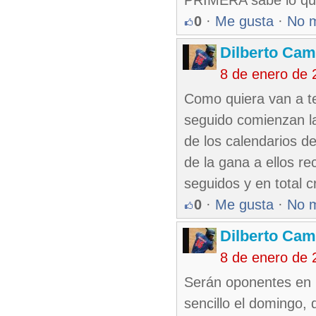
PRIMERA sabe lo que 
0
·
Me gusta
·
No 
Dilberto Ca
8 de enero de 
Como quiera van a te
seguido comienzan la
de los calendarios d
de la gana a ellos re
seguidos y en total 
0
·
Me gusta
·
No 
Dilberto Ca
8 de enero de 
Serán oponentes en 
sencillo el domingo, 