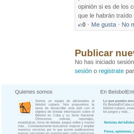
opinión si es de los c
que le habrán traído
0
·
Me gusta
·
No 
Publicar nue
No has iniciado sesió
sesión
o
registrate
par
Quienes somos
En BeisbolE
Somos un equipo de aficionados al
Lo que puedes enco
béisbol cubano. Nos propusimos la
En BeisbolEnCuba.co
tarea de desarrollar esta web con el
béisbol cubano, estad
objetivo de brindar información sobre el
los juegos y más...
Béisbol en Cuba y su Serie Nacional.
Ofrecemos noticias, reportajes,
estadísticas, foros de debate, juegos online y mucho
Noticias del béisb
más... Constantemente buscamos mejorar y ampliar
nuestros servicios por lo que pronto publicaremos
Foros, opiniones, 
nuevas secciones en nuestra web como concursos