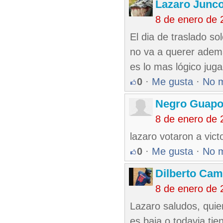
Lazaro Junc
8 de enero de 
El dia de traslado so
no va a querer adem
es lo mas lógico jugar
0
·
Me gusta
·
No 
Negro Guap
8 de enero de 
lazaro votaron a vic
0
·
Me gusta
·
No 
Dilberto Ca
8 de enero de 
Lazaro saludos, quie
es baja o todavia ti