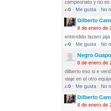
campeonato y no es 
0
·
Me gusta
·
No 
Dilberto Ca
8 de enero de 
entendido lazaro jaja
0
·
Me gusta
·
No 
Negro Guap
8 de enero de 
dilberto eso si e ver
viaje en el otro equi
0
·
Me gusta
·
No 
Dilberto Ca
8 de enero de 