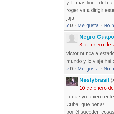
y lo mas lindo del c
roger va a dirigir es
jaja
0
·
Me gusta
·
No 
Negro Guap
8 de enero de 
victor nunca a estado
mundo y lo viaje hai 
0
·
Me gusta
·
No 
Nestybrasil
(
10 de enero de
lo que yo quiero ente
Cuba..que pena!
por él suceden cosas 