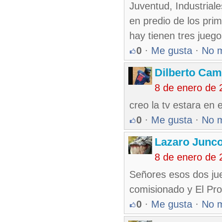
Juventud, Industria
en predio de los pri
hay tienen tres jueg
0
·
Me gusta
·
No 
Dilberto Ca
8 de enero de 
creo la tv estara en 
0
·
Me gusta
·
No 
Lazaro Junc
8 de enero de 
Señores esos dos jueg
comisionado y El Pro
0
·
Me gusta
·
No 