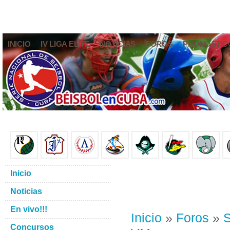
INICIO
IV LIGA ELITE
NOTICIAS
FOROS
PRONÓSTIC
Inicio
Noticias
En vivo!!!
Inicio
»
Foros
»
S
Concursos