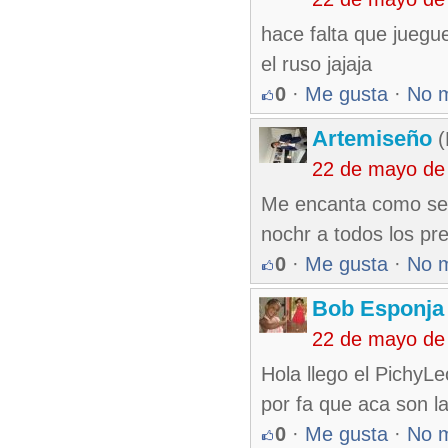
hace falta que jueg
el ruso jajaja
0
·
Me gusta
·
No 
Artemiseño
(
22 de mayo de
Me encanta como se 
nochr a todos los pr
0
·
Me gusta
·
No 
Bob Esponja
22 de mayo de
Hola llego el Pichy
por fa que aca son 
0
·
Me gusta
·
No 