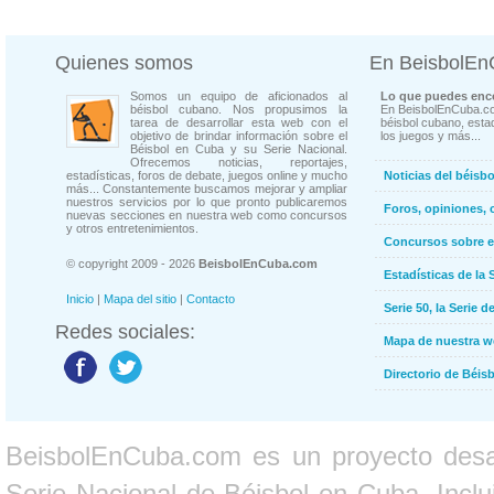
Quienes somos
En BeisbolE
Somos un equipo de aficionados al
Lo que puedes enco
béisbol cubano. Nos propusimos la
En BeisbolEnCuba.co
tarea de desarrollar esta web con el
béisbol cubano, estad
objetivo de brindar información sobre el
los juegos y más...
Béisbol en Cuba y su Serie Nacional.
Ofrecemos noticias, reportajes,
estadísticas, foros de debate, juegos online y mucho
Noticias del béisb
más... Constantemente buscamos mejorar y ampliar
nuestros servicios por lo que pronto publicaremos
Foros, opiniones, 
nuevas secciones en nuestra web como concursos
y otros entretenimientos.
Concursos sobre e
© copyright 2009 - 2026
BeisbolEnCuba.com
Estadísticas de la 
Inicio
|
Mapa del sitio
|
Contacto
Serie 50, la Serie d
Redes sociales:
Mapa de nuestra 
Directorio de Béi
BeisbolEnCuba.com es un proyecto desarr
Serie Nacional de Béisbol en Cuba. Inclui