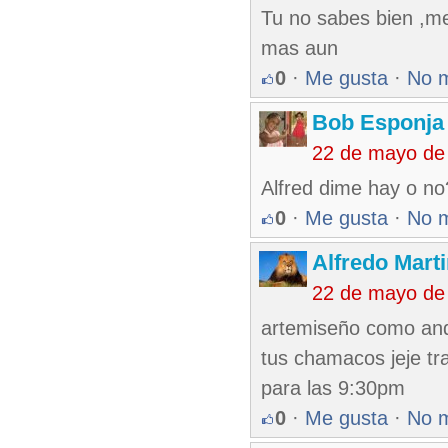
Tu no sabes bien ,m
mas aun
0
·
Me gusta
·
No 
Bob Esponja
22 de mayo de
Alfred dime hay o no
0
·
Me gusta
·
No 
Alfredo Marti
22 de mayo de
artemiseño como and
tus chamacos jeje tra
para las 9:30pm
0
·
Me gusta
·
No 