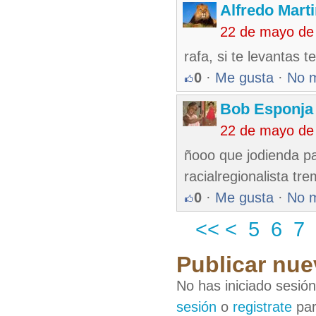
Alfredo Marti
22 de mayo de
rafa, si te levantas 
0
·
Me gusta
·
No 
Bob Esponja
22 de mayo de
ñooo que jodienda pa
racialregionalista t
0
·
Me gusta
·
No 
<<
<
5
6
7
Publicar nue
No has iniciado sesió
sesión
o
registrate
par