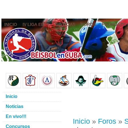
INICIO
IV LIGA ELITE
NOTICIAS
FOROS
PRONÓSTIC
Inicio
Noticias
En vivo!!!
Inicio
»
Foros
»
S
Concursos