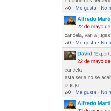
no podemos perderlo 
0
·
Me gusta
·
No 
Alfredo Marti
22 de mayo de
candela, van a jugas 
0
·
Me gusta
·
No 
David
(Expert
22 de mayo de
candela
esta serie no se aca
ja ja ja .
0
·
Me gusta
·
No 
Alfredo Marti
22 de mayo de