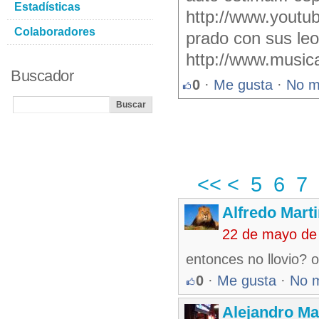
Estadísticas
http://www.youtu
Colaboradores
prado con sus leon
http://www.music
Buscador
0
·
Me gusta
·
No m
<<
<
5
6
7
Alfredo Marti
22 de mayo de
entonces no llovio? 
0
·
Me gusta
·
No 
Alejandro Ma