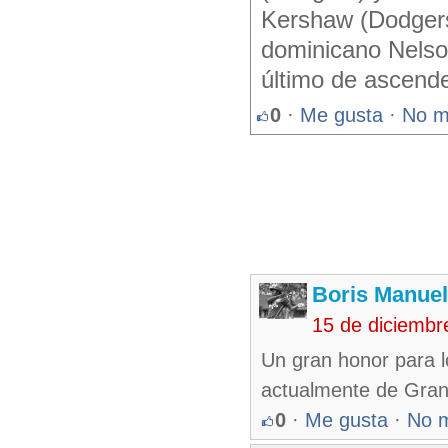
Kershaw (Dodgers)
dominicano Nelso
último de ascend
0
·
Me gusta
·
No m
Boris Manue
15 de diciembr
Un gran honor para l
actualmente de Gran
0
·
Me gusta
·
No 