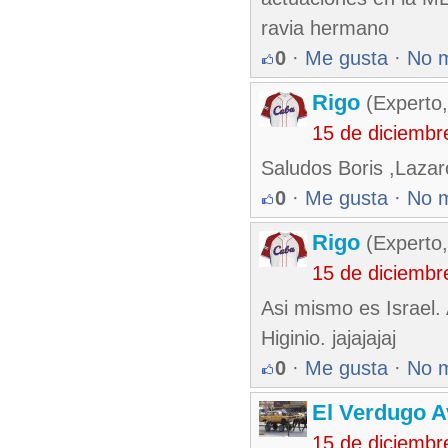
ravia hermano
0
·
Me gusta
·
No 
Rigo
(Experto,
15 de diciembr
Saludos Boris ,Lazar
0
·
Me gusta
·
No 
Rigo
(Experto,
15 de diciembr
Asi mismo es Israel.
Higinio. jajajajaj
0
·
Me gusta
·
No 
El Verdugo 
15 de diciembr