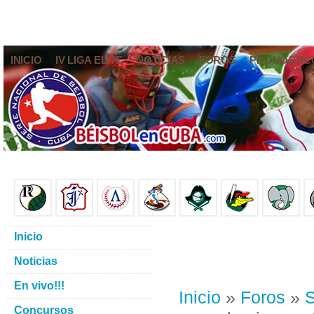
INICIO
IV LIGA ELITE
NOTICIAS
FOROS
PRONÓSTIC
Inicio
Noticias
En vivo!!!
Inicio
»
Foros
»
S
Concursos