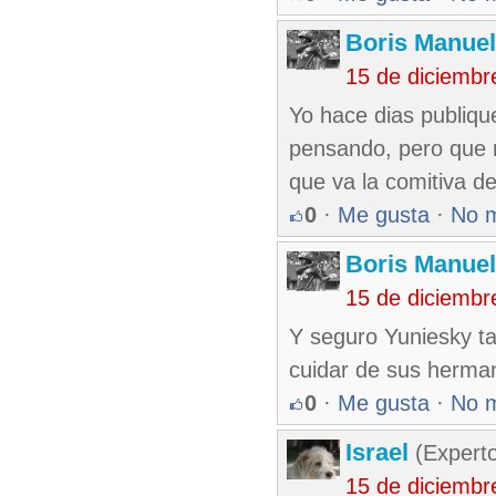
Boris Manue
15 de diciembr
Yo hace dias publiqu
pensando, pero que 
que va la comitiva d
0
·
Me gusta
·
No 
Boris Manue
15 de diciembr
Y seguro Yuniesky ta
cuidar de sus herman
0
·
Me gusta
·
No 
Israel
(Experto
15 de diciembr