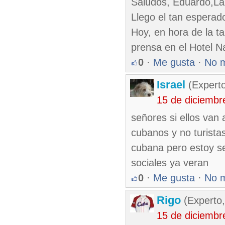
Saludos, Eduardo,La
Llego el tan esperado
Hoy, en hora de la ta
prensa en el Hotel N
0
·
Me gusta
·
No 
Israel
(Experto
15 de diciembr
señores si ellos van
cubanos y no turistas
cubana pero estoy se
sociales ya veran
0
·
Me gusta
·
No 
Rigo
(Experto,
15 de diciembr