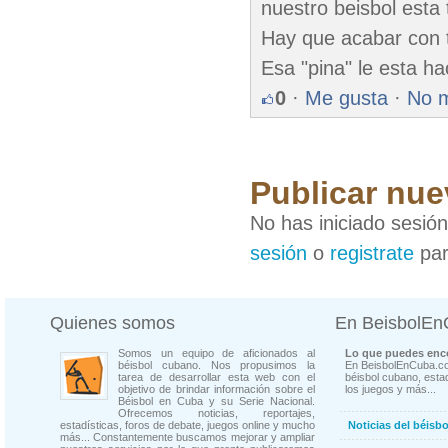
nuestro beisbol esta 
Hay que acabar con t
Esa "pina" le esta h
0
·
Me gusta
·
No 
Publicar nue
No has iniciado sesió
sesión
o
registrate
par
Quienes somos
En BeisbolE
Somos un equipo de aficionados al
Lo que puedes enco
béisbol cubano. Nos propusimos la
En BeisbolEnCuba.co
tarea de desarrollar esta web con el
béisbol cubano, estad
objetivo de brindar información sobre el
los juegos y más...
Béisbol en Cuba y su Serie Nacional.
Ofrecemos noticias, reportajes,
estadísticas, foros de debate, juegos online y mucho
Noticias del béisb
más... Constantemente buscamos mejorar y ampliar