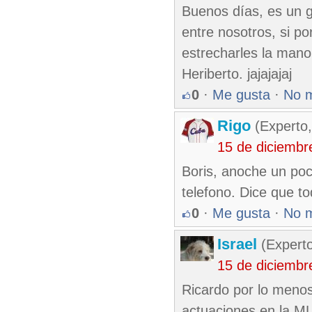
Buenos días, es un g
entre nosotros, si p
estrecharles la mano
Heriberto. jajajajaj
0
·
Me gusta
·
No 
Rigo
(Experto,
15 de diciembr
Boris, anoche un po
telefono. Dice que to
0
·
Me gusta
·
No 
Israel
(Experto
15 de diciembr
Ricardo por lo menos
actuaciones en la ML