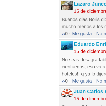
Lazaro Junc
15 de diciembr
Buenos dias Boris dic
mucho menos a los cu
0
·
Me gusta
·
No 
Eduardo Enr
15 de diciembr
No seas desagradable
cienfuegos, eso va a 
hoteles!! q ya lo dije
0
·
Me gusta
·
No 
Juan Carlos 
15 de diciembr