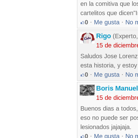
en la comitiva que los
cartelitos que dicen
0
·
Me gusta
·
No 
Rigo
(Experto,
15 de diciembr
Saludos Jose Lorenzo
esta historia, y esto
0
·
Me gusta
·
No 
Boris Manue
15 de diciembr
Buenos dias a todos,
eso no puede ser pos
lesionados jajajaja.
0
·
Me gusta
·
No 