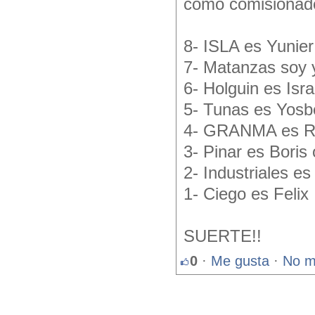
como comisionado
8- ISLA es Yunier
7- Matanzas soy 
6- Holguin es Isra
5- Tunas es Yosb
4- GRANMA es Ri
3- Pinar es Boris
2- Industriales e
1- Ciego es Felix
SUERTE!!
0
·
Me gusta
·
No m