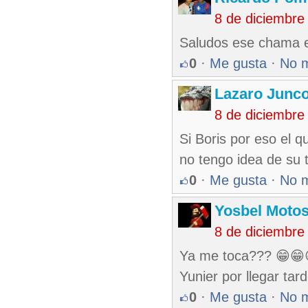
8 de diciembre
Saludos ese chama es 
0
·
Me gusta
·
No 
Lazaro Junc
8 de diciembre
Si Boris por eso el 
no tengo idea de su 
0
·
Me gusta
·
No 
Yosbel Motos
8 de diciembre
Ya me toca??? 😁😁😁
Yunier por llegar tar
0
·
Me gusta
·
No 