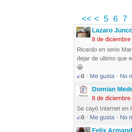
<<
<
5
6
7
Lazaro Junc
8 de diciembre
Ricardo en serio Mar
dejar de ultimo que e
😁
0
·
Me gusta
·
No 
Domian Med
8 de diciembre
Se cayó Internet en la
0
·
Me gusta
·
No 
Felix Armand