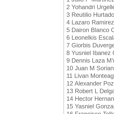
2 Yohandri Urgell
3 Reutilio Hurta
4 Lazaro Ramirez
5 Dairon Blanco 
6 Leonelkis Esca
7 Giorbis Duverg
8 Yusniel Ibanez
9 Dennis Laza MY
10 Juan M Sorian
11 Livan Monteag
12 Alexander Po
13 Robert L Delg
14 Hector Herna
15 Yasniel Gonza