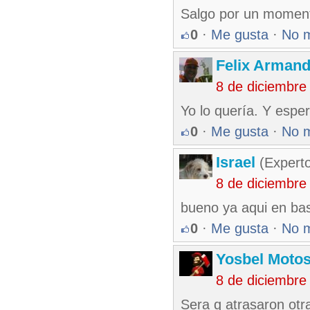
Salgo por un moment
0
·
Me gusta
·
No 
Felix Armand
8 de diciembre
Yo lo quería. Y esper
0
·
Me gusta
·
No 
Israel
(Experto
8 de diciembre
bueno ya aqui en basi
0
·
Me gusta
·
No 
Yosbel Motos
8 de diciembre
Sera q atrasaron otr