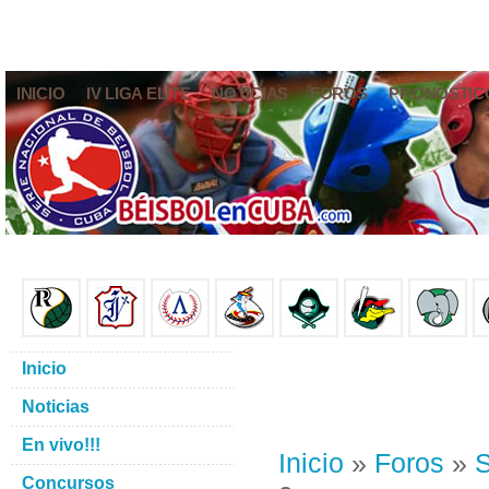
INICIO
IV LIGA ELITE
NOTICIAS
FOROS
PRONÓSTIC
Inicio
Noticias
En vivo!!!
Inicio
»
Foros
»
S
Concursos