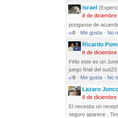
Israel
(Experto
8 de diciembre
ponganse de acuerdo
0
·
Me gusta
·
No 
Ricardo Pom
8 de diciembre
Félix este es un Juve
juego final del sud2
0
·
Me gusta
·
No 
Lazaro Junc
8 de diciembre
El necesita un recep
seguro aparece . Tir