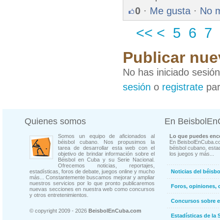
0
·
Me gusta
·
No 
<<
<
5
6
7
Publicar nue
No has iniciado sesió
sesión
o
registrate
par
Quienes somos
En BeisbolE
Somos un equipo de aficionados al
Lo que puedes enco
béisbol cubano. Nos propusimos la
En BeisbolEnCuba.co
tarea de desarrollar esta web con el
béisbol cubano, estad
objetivo de brindar información sobre el
los juegos y más...
Béisbol en Cuba y su Serie Nacional.
Ofrecemos noticias, reportajes,
estadísticas, foros de debate, juegos online y mucho
Noticias del béisb
más... Constantemente buscamos mejorar y ampliar
nuestros servicios por lo que pronto publicaremos
Foros, opiniones, 
nuevas secciones en nuestra web como concursos
y otros entretenimientos.
Concursos sobre e
© copyright 2009 - 2026
BeisbolEnCuba.com
Estadísticas de la 