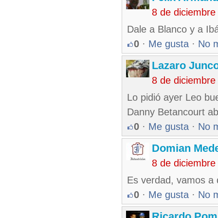
8 de diciembre
Dale a Blanco y a Ib
0
·
Me gusta
·
No 
Lazaro Junc
8 de diciembre
Lo pidió ayer Leo bu
Danny Betancourt a
0
·
Me gusta
·
No 
Domian Med
8 de diciembre
Es verdad, vamos a 
0
·
Me gusta
·
No 
Ricardo Pom