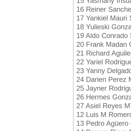
15 Yasmany Insua
16 Reiner Sanche
17 Yankiel Mauri 
18 Yulieski Gonza
19 Aldo Conrado 
20 Frank Madan 
21 Richard Aguile
22 Yariel Rodrigu
23 Yanny Delgado
24 Darien Perez 
25 Jayner Rodrig
26 Hermes Gonzal
27 Asiel Reyes M
12 Luis M Romero
13 Pedro Agüero 