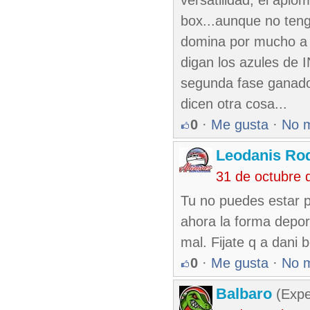
versatilidad, el aplo
box...aunque no teng
domina por mucho a s
digan los azules de 
segunda fase ganado
dicen otra cosa...
0
·
Me gusta
·
No 
Leodanis Rod
31 de octubre 
Tu no puedes estar p
ahora la forma depor
mal. Fijate q a dani 
0
·
Me gusta
·
No 
Balbaro
(Expe