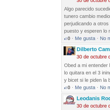
30 de octubre 
Algo parecido sucedi
tunero cambio medio 
perjudicando a otros 
puesto y esperen lo 
0
·
Me gusta
·
No 
Dilberto Ca
30 de octubre 
Obed a mi entender bi
lo quitara en el 3 ini
y bicet si le piden l
0
·
Me gusta
·
No 
Leodanis Rod
30 de octubre 