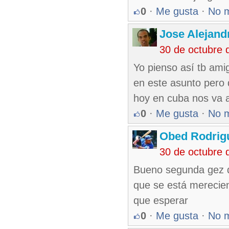
0
·
Me gusta
·
No 
Jose Alejand
30 de octubre 
Yo pienso así tb ami
en este asunto pero 
hoy en cuba nos va a
0
·
Me gusta
·
No 
Obed Rodrig
30 de octubre 
Bueno segunda gez qu
que se está merecien
que esperar
0
·
Me gusta
·
No 