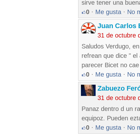
sirve tener una buen
0
·
Me gusta
·
No 
Juan Carlos 
31 de octubre 
Saludos Verdugo, en
refrean que dice " el
parecer Bicet no cae
0
·
Me gusta
·
No 
Zabuezo Fer
31 de octubre 
Panaz dentro d un rat
equipoz. Pueden ezta
0
·
Me gusta
·
No 