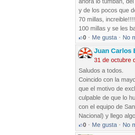
ahora lo tumban, del 
y de los pocos que do
70 millas, increible!!
100 millas y se les b
0
·
Me gusta
·
No 
Juan Carlos 
31 de octubre 
Saludos a todos.
Coincido con la mayo
que el motivo de exc
culpable de que lo h
con el equipo de San
Nacional) y llego alg
0
·
Me gusta
·
No 