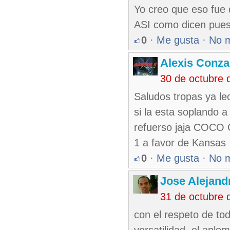
Yo creo que eso fue q
ASI como dicen pues
0
·
Me gusta
·
No 
Alexis Conza
30 de octubre 
Saludos tropas ya leo
si la esta soplando a
refuerso jaja COCO
1 a favor de Kansas
0
·
Me gusta
·
No 
Jose Alejand
31 de octubre 
con el respeto de to