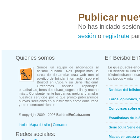
Publicar nue
No has iniciado sesió
sesión
o
registrate
par
Quienes somos
En BeisbolE
Somos un equipo de aficionados al
Lo que puedes enco
béisbol cubano. Nos propusimos la
En BeisbolEnCuba.co
tarea de desarrollar esta web con el
béisbol cubano, estad
objetivo de brindar información sobre el
los juegos y más...
Béisbol en Cuba y su Serie Nacional.
Ofrecemos noticias, reportajes,
estadísticas, foros de debate, juegos online y mucho
Noticias del béisb
más... Constantemente buscamos mejorar y ampliar
nuestros servicios por lo que pronto publicaremos
Foros, opiniones, 
nuevas secciones en nuestra web como concursos
y otros entretenimientos.
Concursos sobre e
© copyright 2009 - 2026
BeisbolEnCuba.com
Estadísticas de la 
Inicio
|
Mapa del sitio
|
Contacto
Serie 50, la Serie d
Redes sociales:
Mapa de nuestra 