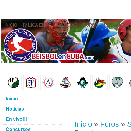
INICIO
IV LIGA ELITE
NOTICIAS
FOROS
PRONÓSTIC
Inicio
Noticias
En vivo!!!
Inicio
»
Foros
»
S
Concursos