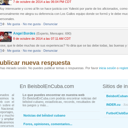
7 de octubre de 2014 a las 06:04 PM CDT
uy interesante y ccreo al fin se hace justicia con Yulieski por parte de los aficionados, c
personalmente me alegra su deferencia con Los Gallos equipo donde se formó y le debe muc
personales.
0
·
Me gusta
·
No me gusta
·
Denunciar
Angel Bordes
(Experto, Mensajes: 690)
8 de octubre de 2014 a las 07:11 AM CDT
Jose, que le debe muchas de sus experiencas? Yo diria que se las debe todas, las buenas y 
0
·
Me gusta
·
No me gusta
·
Denunciar
ublicar nueva respuesta
has iniciado sesión. No puedes publicar temas o respuestas. Por favor
inicia sesión
o
regist
En BeisbolEnCuba.com
Sitios de i
onados al
Lo que puedes encontrar en nuestra web
BeisbolCuban
usimos la
En BeisbolEnCuba.com podrás encontrar noticias del
eb con el
béisbol cubano, estadísticas, records, resultados de
- Sit
INDER.cu
n sobre el
los juegos y más...
Nacional.
ortajes,
FutbolClubEu
ne y mucho
Noticias del béisbol cubano
 y ampliar
blicaremos
Foros, opiniones, comentarios...
concursos