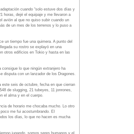
 adaptación cuando “solo estuve dos días y
1 horas, dejé el equipaje y me llevaron a
el avión al que no quiso subir cuando un
 más de un mes de los terrenos y lo puso a
ace un tiempo fue una quimera. A punto del
llegada su rostro se explayó en una
n otros edificios en Tokio y hasta en las
va consigue lo que ningún extranjero ha
e se disputa con un lanzador de los Dragones.
 este seis de octubre, fecha en que cierran
548 de slugging, 21 tubeyes, 11 jonrones,
n el alma y en el cuerpo.
erencia de horario me chocaba mucho. Lo otro
 poco me fui acostumbrando. El
odos los días, lo que no hacen es mucha
o tiempo jugando, somos seres humanos y el