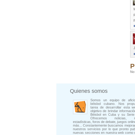
M
P
No 
Quienes somos
Somos un equipo de afici
béisbol cubano. Nos prop
tarea de desarrollar esta w
objetivo de brindar informació
Béisbol en Cuba y su Serie 
Ofrecemos noticias, rep
estadísticas, foros de debate, juegos onli
más... Constantemente buscamos mejorar
nuestros servicios por lo que pronto pu
nuevas secciones en nuestra web como 