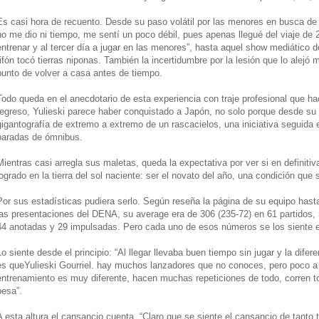
Es casi hora de recuento. Desde su paso volátil por las menores en busca de
no me dio ni tiempo, me sentí un poco débil, pues apenas llegué del viaje de 2
entrenar y al tercer día a jugar en las menores”, hasta aquel show mediático d
tifón tocó tierras niponas. También la incertidumbre por la lesión que lo alejó
punto de volver a casa antes de tiempo.
Todo queda en el anecdotario de esta experiencia con traje profesional que h
regreso, Yulieski parece haber conquistado a Japón, no solo porque desde su 
gigantografía de extremo a extremo de un rascacielos, una iniciativa seguida e
paradas de ómnibus.
Mientras casi arregla sus maletas, queda la expectativa por ver si en definiti
logrado en la tierra del sol naciente: ser el novato del año, una condición qu
Por sus estadísticas pudiera serlo. Según reseña la página de su equipo hasta
las presentaciones del DENA, su average era de 306 (235-72) en 61 partidos, 
44 anotadas y 29 impulsadas. Pero cada uno de esos números se los siente e
Lo siente desde el principio: “Al llegar llevaba buen tiempo sin jugar y la dif
es queYulieski Gourriel. hay muchos lanzadores que no conoces, pero poco a
entrenamiento es muy diferente, hacen muchas repeticiones de todo, corren t
pesa”.
A esta altura el cansancio cuenta. “Claro que se siente el cansancio de tant