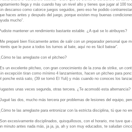
agotamiento llega y más cuando hay un nivel alto y tienes que jugar al 100 to
sin descanso como catorce juegos seguidos, pero eso he podido contrarresta
que haces antes y después del juego, porque existen muy buenas condiciones 
ayuda mucho”.
Pudiste mantener un rendimiento bastante estable. ¿A qué se lo atribuyes?
“Me preparé bien físicamente antes de salir con un preparador personal que m
interés que le puse a todos los turnos al bate, aquí no es fácil batear”.
¿Cómo te las arreglaste con el pitcheo?
“Es un excelente pitcheo, con gran conocimiento de la zona de strike, un cont
sin excepción tiran como mínimo 4 lanzamientos, hacen un pitcheo para ponc
el ponche está sato, (39 se tomó El Yuli) y más cuando no conoces los lanza
Jugastes unas veces segunda, otras tercera. ¿Te acomodó esta alternancia?
“Jugué las dos, mucho más tercera por problemas de lesiones del equipo, per
¿Cómo te las arreglaste para entronizar con la estricta disciplina, tú que no 
“Son excesivamente disciplinados, quisquillosos, con el horario, me tuve que 
un minuto antes nada más, ja ja, ja, ah y son muy educados, te saludan cinco