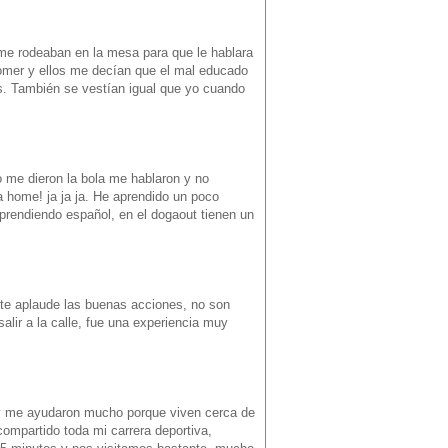
me rodeaban en la mesa para que le hablara
omer y ellos me decían que el mal educado
os. También se vestían igual que yo cuando
o me dieron la bola me hablaron y no
¡a home! ja ja ja. He aprendido un poco
aprendiendo español, en el dogaout tienen un
nte aplaude las buenas acciones, no son
lir a la calle, fue una experiencia muy
 y me ayudaron mucho porque viven cerca de
compartido toda mi carrera deportiva,