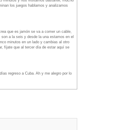
5 minutos y nos visitamos bastante, mucho
rminan los juegos hablamos y analizamos
e crea que es jamón se va a comer un cable,
s son a la seis y desde la una estamos en el
inco minutos en un lado y cambias al otro
 fíjate que al tercer día de estar aquí se
días regreso a Cuba. Ah y me alegro por lo