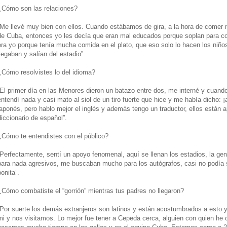
¿Cómo son las relaciones?
“Me llevé muy bien con ellos. Cuando estábamos de gira, a la hora de comer 
de Cuba, entonces yo les decía que eran mal educados porque soplan para c
era yo porque tenía mucha comida en el plato, que eso solo lo hacen los niñ
llegaban y salían del estadio”.
¿Cómo resolvistes lo del idioma?
“El primer día en las Menores dieron un batazo entre dos, me interné y cuand
entendí nada y casi mato al siol de un tiro fuerte que hice y me había dicho: 
japonés, pero hablo mejor el inglés y además tengo un traductor, ellos están 
diccionario de español”.
¿Cómo te entendistes con el público?
“Perfectamente, sentí un apoyo fenomenal, aquí se llenan los estadios, la ge
para nada agresivos, me buscaban mucho para los autógrafos, casi no podía sa
bonita”.
¿Cómo combatiste el “gorrión” mientras tus padres no llegaron?
“Por suerte los demás extranjeros son latinos y están acostumbrados a esto
mi y nos visitamos. Lo mejor fue tener a Cepeda cerca, alguien con quien he 