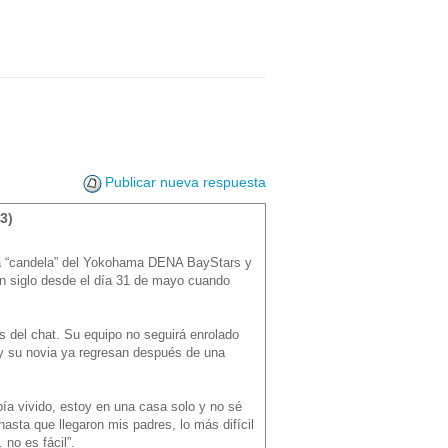
Publicar nueva respuesta
3)
la “candela” del Yokohama DENA BayStars y
i un siglo desde el día 31 de mayo cuando
as del chat. Su equipo no seguirá enrolado
s y su novia ya regresan después de una
ía vivido, estoy en una casa solo y no sé
sta que llegaron mis padres, lo más difícil
 no es fácil”.