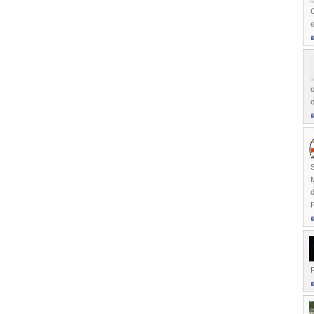
C
e
o
M
P
R