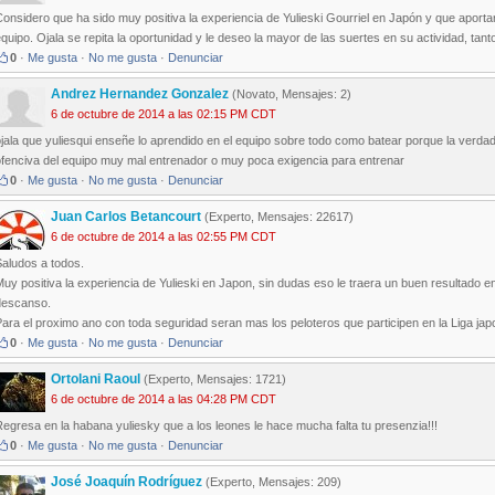
onsidero que ha sido muy positiva la experiencia de Yulieski Gourriel en Japón y que aportar
quipo. Ojala se repita la oportunidad y le deseo la mayor de las suertes en su actividad, tan
0
·
Me gusta
·
No me gusta
·
Denunciar
Andrez Hernandez Gonzalez
(Novato, Mensajes: 2)
6 de octubre de 2014 a las 02:15 PM CDT
jala que yuliesqui enseñe lo aprendido en el equipo sobre todo como batear porque la verd
ofenciva del equipo muy mal entrenador o muy poca exigencia para entrenar
0
·
Me gusta
·
No me gusta
·
Denunciar
Juan Carlos Betancourt
(Experto, Mensajes: 22617)
6 de octubre de 2014 a las 02:55 PM CDT
Saludos a todos.
uy positiva la experiencia de Yulieski en Japon, sin dudas eso le traera un buen resultado 
descanso.
ara el proximo ano con toda seguridad seran mas los peloteros que participen en la Liga japon
0
·
Me gusta
·
No me gusta
·
Denunciar
Ortolani Raoul
(Experto, Mensajes: 1721)
6 de octubre de 2014 a las 04:28 PM CDT
egresa en la habana yuliesky que a los leones le hace mucha falta tu presenzia!!!
0
·
Me gusta
·
No me gusta
·
Denunciar
José Joaquín Rodríguez
(Experto, Mensajes: 209)