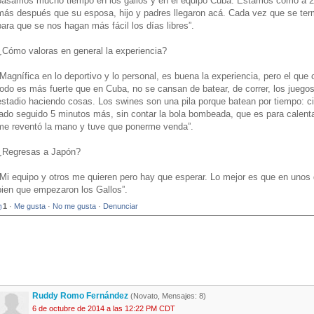
pasamos mucho tiempo en los gallos y en el equipo Cuba. Estamos como a 2
más después que su esposa, hijo y padres llegaron acá. Cada vez que se te
para que se nos hagan más fácil los días libres”.
¿Cómo valoras en general la experiencia?
“Magnífica en lo deportivo y lo personal, es buena la experiencia, pero el qu
todo es más fuerte que en Cuba, no se cansan de batear, de correr, los juego
estadio haciendo cosas. Los swines son una pila porque batean por tiempo: c
lado seguido 5 minutos más, sin contar la bola bombeada, que es para calentar,
me reventó la mano y tuve que ponerme venda”.
¿Regresas a Japón?
“Mi equipo y otros me quieren pero hay que esperar. Lo mejor es que en unos 
bien que empezaron los Gallos”.
1
·
Me gusta
·
No me gusta
·
Denunciar
Ruddy Romo Fernández
(Novato, Mensajes: 8)
6 de octubre de 2014 a las 12:22 PM CDT