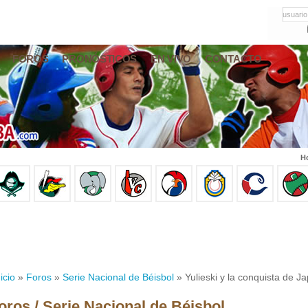
usuario
FOROS
PRONÓSTICOS
EN VIVO
CONTACTO
Ho
icio
»
Foros
»
Serie Nacional de Béisbol
» Yulieski y la conquista de J
oros / Serie Nacional de Béisbol