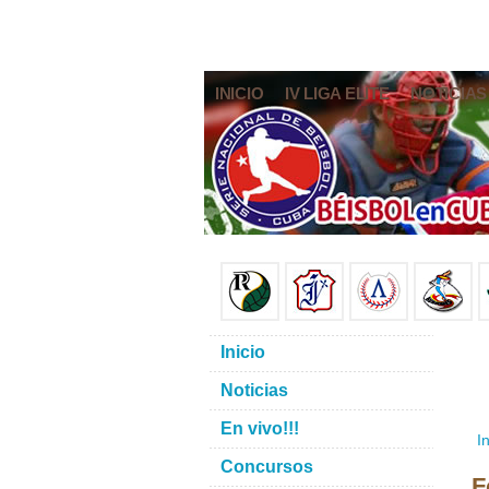
INICIO
IV LIGA ELITE
NOTICIAS
Inicio
Noticias
En vivo!!!
In
Concursos
F