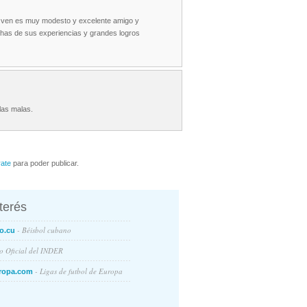
omo ven es muy modesto y excelente amigo y
has de sus experiencias y grandes logros
las malas.
rate
para poder publicar.
nterés
- Béisbol cubano
o.cu
io Oficial del INDER
- Ligas de futbol de Europa
ropa.com