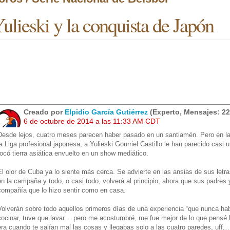
ulieski y la conquista de Japón
Creado por
Elpidio García Gutiérrez
(Experto, Mensajes: 22
6 de octubre de 2014 a las 11:33 AM CDT
Desde lejos, cuatro meses parecen haber pasado en un santiamén. Pero en 
la Liga profesional japonesa, a Yulieski Gourriel Castillo le han parecido cas
tocó tierra asiática envuelto en un show mediático.
El olor de Cuba ya lo siente más cerca. Se advierte en las ansias de sus letr
en la campaña y todo, o casi todo, volverá al principio, ahora que sus padre
compañía que lo hizo sentir como en casa.
Volverán sobre todo aquellos primeros días de una experiencia “que nunca hab
cocinar, tuve que lavar… pero me acostumbré, me fue mejor de lo que pensé ha
era cuando te salían mal las cosas y llegabas solo a las cuatro paredes, uff,…