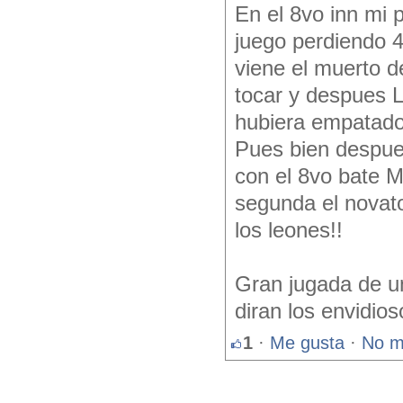
En el 8vo inn mi 
juego perdiendo 4
viene el muerto d
tocar y despues La
hubiera empatado
Pues bien despues
con el 8vo bate M
segunda el novato
los leones!!
Gran jugada de un
diran los envidi
1
·
Me gusta
·
No m