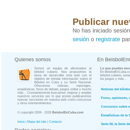
Publicar nue
No has iniciado sesió
sesión
o
registrate
par
Quienes somos
En BeisbolE
Somos un equipo de aficionados al
Lo que puedes enco
béisbol cubano. Nos propusimos la
En BeisbolEnCuba.co
tarea de desarrollar esta web con el
béisbol cubano, estad
objetivo de brindar información sobre el
los juegos y más...
Béisbol en Cuba y su Serie Nacional.
Ofrecemos noticias, reportajes,
estadísticas, foros de debate, juegos online y mucho
Noticias del béisb
más... Constantemente buscamos mejorar y ampliar
nuestros servicios por lo que pronto publicaremos
Foros, opiniones, 
nuevas secciones en nuestra web como concursos
y otros entretenimientos.
Concursos sobre e
© copyright 2009 - 2026
BeisbolEnCuba.com
Estadísticas de la 
Inicio
|
Mapa del sitio
|
Contacto
Serie 50, la Serie d