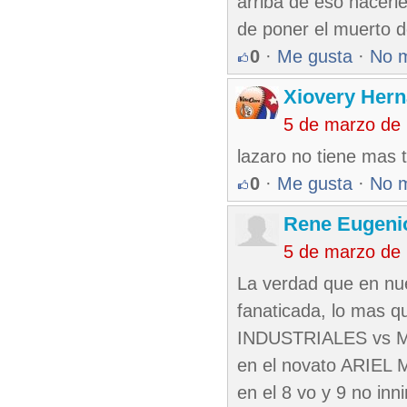
arriba de eso hacerl
de poner el muerto d
0
·
Me gusta
·
No 
Xiovery Hern
5 de marzo de
lazaro no tiene mas t
0
·
Me gusta
·
No 
Rene Eugeni
5 de marzo de
La verdad que en nue
fanaticada, lo mas q
INDUSTRIALES vs MA
en el novato ARIEL MA
en el 8 vo y 9 no inn