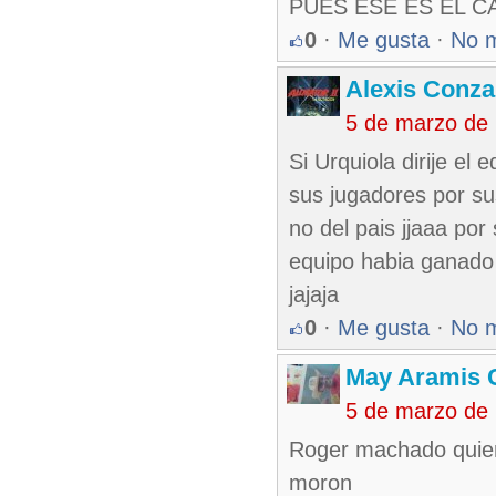
PUES ESE ES EL C
0
·
Me gusta
·
No 
Alexis Conza
5 de marzo de
Si Urquiola dirije el
sus jugadores por su
no del pais jjaaa por
equipo habia ganado l
jajaja
0
·
Me gusta
·
No 
May Aramis 
5 de marzo de
Roger machado quien 
moron