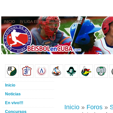
INICIO
IV LIGA ELITE
NOTICIAS
FOROS
PRONÓSTIC
Inicio
Noticias
En vivo!!!
Inicio
»
Foros
»
S
Concursos