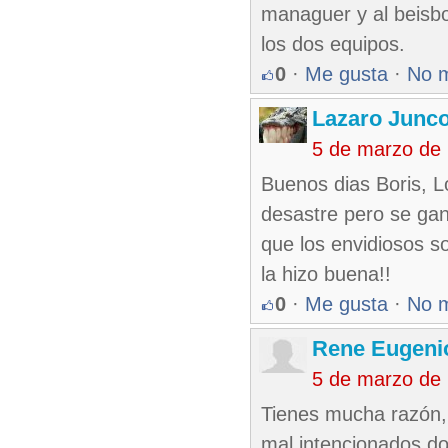
managuer y al beisbo
los dos equipos.
0
·
Me gusta
·
No 
Lazaro Junc
5 de marzo de
Buenos dias Boris, L
desastre pero se gan
que los envidiosos s
la hizo buena!!
0
·
Me gusta
·
No 
Rene Eugeni
5 de marzo de
Tienes mucha razón, 
mal intencionados do