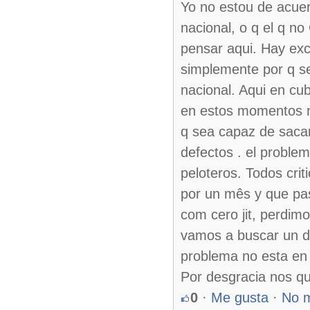
Yo no estou de acuer
nacional, o q el q n
pensar aqui. Hay ex
simplemente por q s
nacional. Aqui en cu
en estos momentos no
q sea capaz de saca
defectos . el problem
peloteros. Todos crit
por un mês y que pas
com cero jit, perdi
vamos a buscar un di
problema no esta en e
Por desgracia nos q
0
·
Me gusta
·
No 