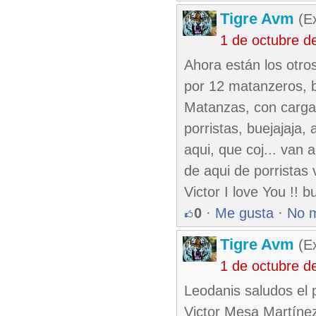
Tigre Avm
(Ex
1 de octubre d
Ahora están los otro
por 12 matanzeros, b
Matanzas, con cargab
porristas, buejajaja,
aqui, que coj... van
de aqui de porristas
Victor I love You !! b
0
·
Me gusta
·
No 
Tigre Avm
(Ex
1 de octubre d
Leodanis saludos el p
Victor Mesa Martíne