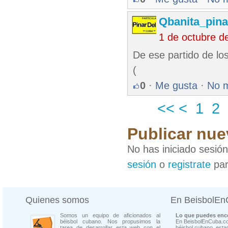
Qbanita_pin
1 de octubre d
De ese partido de los
(
0
·
Me gusta
·
No 
<<
<
1
2
Publicar nue
No has iniciado sesió
sesión
o
registrate
par
Quienes somos
En BeisbolE
Somos un equipo de aficionados al
Lo que puedes enco
béisbol cubano. Nos propusimos la
En BeisbolEnCuba.co
tarea de desarrollar esta web con el
béisbol cubano, estad