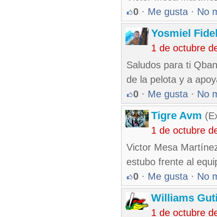
0
·
Me gusta
·
No 
Yosmiel Fide
1 de octubre d
Saludos para ti Qban
de la pelota y a apo
0
·
Me gusta
·
No 
Tigre Avm
(Ex
1 de octubre d
Victor Mesa Martínez
estubo frente al equi
0
·
Me gusta
·
No 
Williams Gut
1 de octubre d