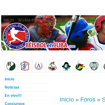
INICIO
IV LIGA ELITE
NOTICIAS
FOROS
PRONÓSTIC
Inicio
Noticias
En vivo!!!
Inicio
»
Foros
»
S
Concursos