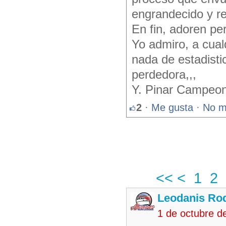
engrandecido y r
En fin, adoren pe
Yo admiro, a cua
nada de estadisti
perdedora,,,
Y. Pinar Campeon,
2
·
Me gusta
·
No m
<<
<
1
2
Leodanis Rod
1 de octubre d