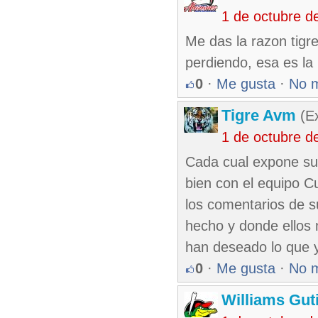
1 de octubre d
Me das la razon tigr
perdiendo, esa es la 
0
·
Me gusta
·
No 
Tigre Avm
(Ex
1 de octubre d
Cada cual expone su 
bien con el equipo C
los comentarios de 
hecho y donde ellos 
han deseado lo que 
0
·
Me gusta
·
No 
Williams Gut