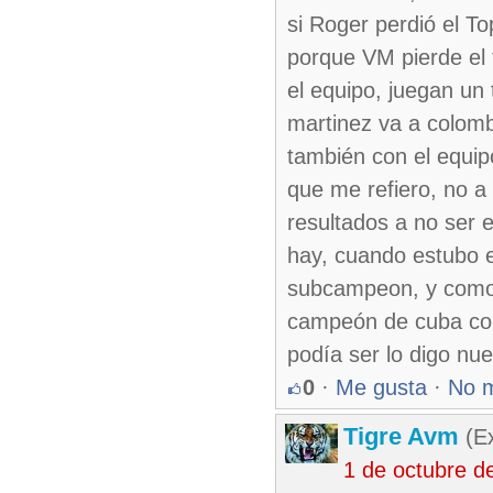
si Roger perdió el T
porque VM pierde el t
el equipo, juegan un
martinez va a colombi
también con el equip
que me refiero, no a
resultados a no ser e
hay, cuando estubo en
subcampeon, y como 
campeón de cuba con
podía ser lo digo nu
0
·
Me gusta
·
No 
Tigre Avm
(Ex
1 de octubre d