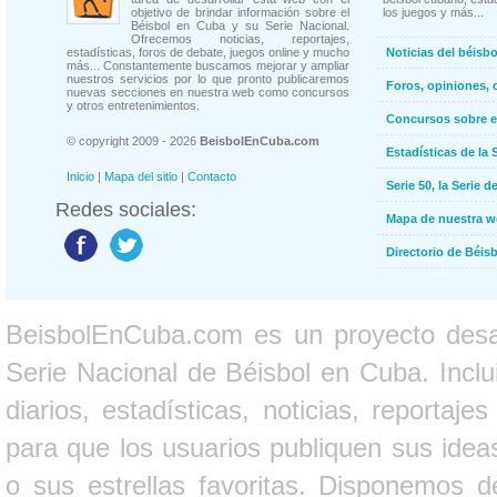
objetivo de brindar información sobre el
los juegos y más...
Béisbol en Cuba y su Serie Nacional.
Ofrecemos noticias, reportajes,
estadísticas, foros de debate, juegos online y mucho
Noticias del béisb
más... Constantemente buscamos mejorar y ampliar
nuestros servicios por lo que pronto publicaremos
Foros, opiniones, 
nuevas secciones en nuestra web como concursos
y otros entretenimientos.
Concursos sobre e
© copyright 2009 - 2026
BeisbolEnCuba.com
Estadísticas de la 
Inicio
|
Mapa del sitio
|
Contacto
Serie 50, la Serie d
Redes sociales:
Mapa de nuestra 
Directorio de Béi
BeisbolEnCuba.com es un proyecto desarr
Serie Nacional de Béisbol en Cuba. Inclui
diarios, estadísticas, noticias, report
para que los usuarios publiquen sus ideas
o sus estrellas favoritas. Disponemos d