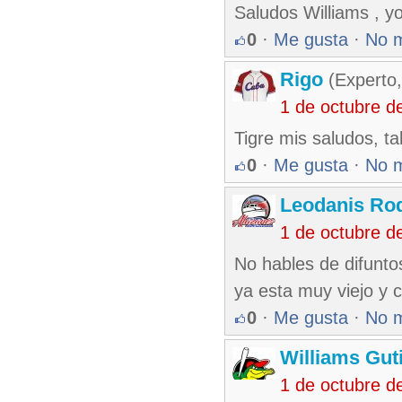
Saludos Williams , yo
0
·
Me gusta
·
No 
Rigo
(Experto,
1 de octubre d
Tigre mis saludos, t
0
·
Me gusta
·
No 
Leodanis Rod
1 de octubre d
No hables de difuntos
ya esta muy viejo y 
0
·
Me gusta
·
No 
Williams Gut
1 de octubre d