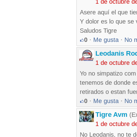
1 de octubre d
Asere aquí el que ti
Y dolor es lo que se v
Saludos Tigre
0
·
Me gusta
·
No 
Leodanis Rod
1 de octubre d
Yo no simpatizo com V
tenemos de donde es
retirados o estan fue
0
·
Me gusta
·
No 
Tigre Avm
(Ex
1 de octubre d
No Leodanis, no te 