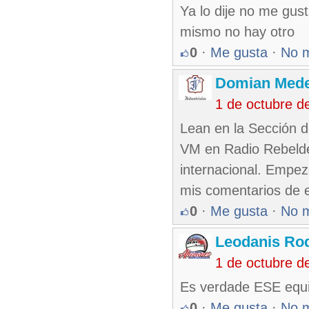
Ya lo dije no me gu
mismo no hay otro
0
·
Me gusta
·
No 
Domian Med
1 de octubre d
Lean en la Sección d
VM en Radio Rebelde
internacional. Empez
mis comentarios de e
0
·
Me gusta
·
No 
Leodanis Rod
1 de octubre d
Es verdade ESE equi
0
·
Me gusta
·
No 