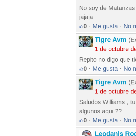
No soy de Matanzas 
jajaja
0
·
Me gusta
·
No 
Tigre Avm
(Ex
1 de octubre d
Repito no digo que t
0
·
Me gusta
·
No 
Tigre Avm
(Ex
1 de octubre d
Saludos Williams , t
algunos aqui ??
0
·
Me gusta
·
No 
Leodanis Rod