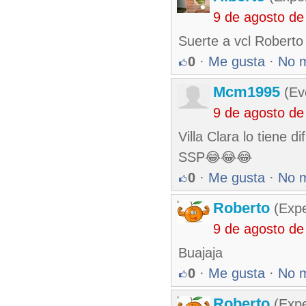
9 de agosto de
Suerte a vcl Roberto
0
·
Me gusta
·
No 
Mcm1995
(Eve
9 de agosto de
Villa Clara lo tiene 
SSP😂😂😂
0
·
Me gusta
·
No 
Roberto
(Exp
9 de agosto de
Buajaja
0
·
Me gusta
·
No 
Roberto
(Exp