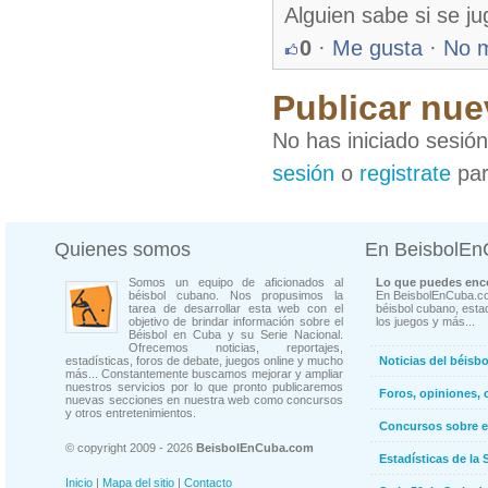
Alguien sabe si se j
0
·
Me gusta
·
No 
Publicar nue
No has iniciado sesió
sesión
o
registrate
par
Quienes somos
En BeisbolE
Somos un equipo de aficionados al
Lo que puedes enco
béisbol cubano. Nos propusimos la
En BeisbolEnCuba.co
tarea de desarrollar esta web con el
béisbol cubano, estad
objetivo de brindar información sobre el
los juegos y más...
Béisbol en Cuba y su Serie Nacional.
Ofrecemos noticias, reportajes,
estadísticas, foros de debate, juegos online y mucho
Noticias del béisb
más... Constantemente buscamos mejorar y ampliar
nuestros servicios por lo que pronto publicaremos
Foros, opiniones, 
nuevas secciones en nuestra web como concursos
y otros entretenimientos.
Concursos sobre e
© copyright 2009 - 2026
BeisbolEnCuba.com
Estadísticas de la 
Inicio
|
Mapa del sitio
|
Contacto