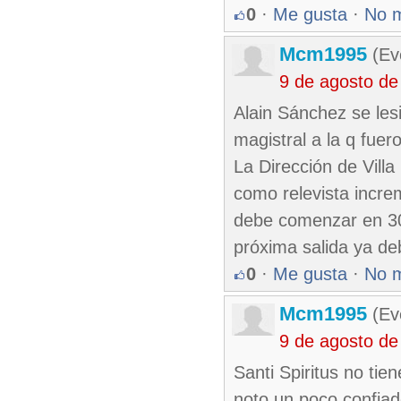
0
·
Me gusta
·
No 
Mcm1995
(Eve
9 de agosto de
Alain Sánchez se les
magistral a la q fuer
La Dirección de Vill
como relevista incre
debe comenzar en 30
próxima salida ya de
0
·
Me gusta
·
No 
Mcm1995
(Eve
9 de agosto de
Santi Spiritus no tie
noto un poco confiad