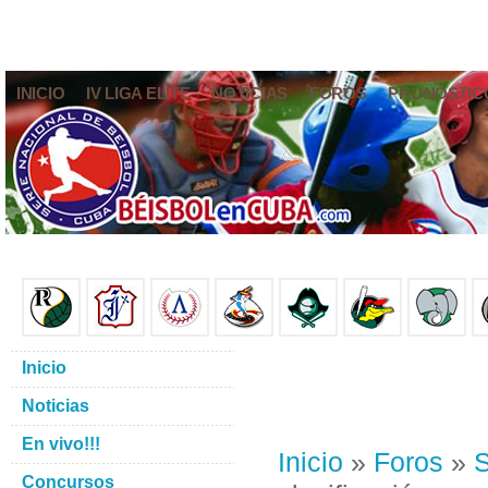
INICIO
IV LIGA ELITE
NOTICIAS
FOROS
PRONÓSTIC
Inicio
Noticias
En vivo!!!
Inicio
»
Foros
»
S
Concursos