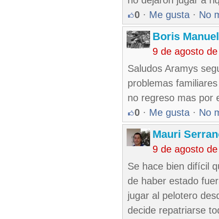
no dejaron jugar a riq
0
·
Me gusta
·
No 
Boris Manue
9 de agosto de
Saludos Aramys segun
problemas familiares
no regreso mas por e
0
·
Me gusta
·
No 
Mauri Serran
9 de agosto de
Se hace bien difícil 
de haber estado fuer
jugar al pelotero des
decide repatriarse 