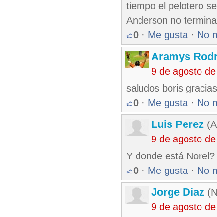
tiempo el pelotero se
Anderson no termina
0
·
Me gusta
·
No 
Aramys Rodr
9 de agosto de
saludos boris gracia
0
·
Me gusta
·
No 
Luis Perez
(A
9 de agosto de
Y donde está Norel? 
0
·
Me gusta
·
No 
Jorge Diaz
(N
9 de agosto de