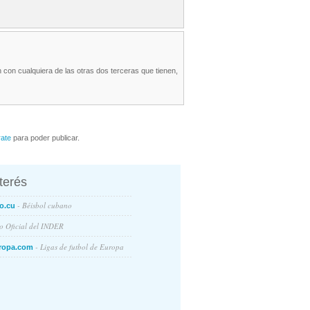
 con cualquiera de las otras dos terceras que tienen,
rate
para poder publicar.
nterés
- Béisbol cubano
o.cu
io Oficial del INDER
- Ligas de futbol de Europa
ropa.com