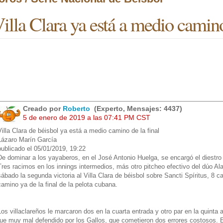
illa Clara ya está a medio camino
Creado por
Roberto
(Experto, Mensajes: 4437)
5 de enero de 2019 a las 07:41 PM CST
Villa Clara de béisbol ya está a medio camino de la final
Lázaro Marín García
publicado el 05/01/2019, 19:22
De dominar a los yayaberos, en el José Antonio Huelga, se encargó el diestro
Tres racimos en los innings intermedios, más otro pitcheo efectivo del dúo Al
sábado la segunda victoria al Villa Clara de béisbol sobre Sancti Spíritus, 8 c
camino ya de la final de la pelota cubana.
Los villaclareños le marcaron dos en la cuarta entrada y otro par en la quinta a
fue muy mal defendido por los Gallos, que cometieron dos errores costosos. El 