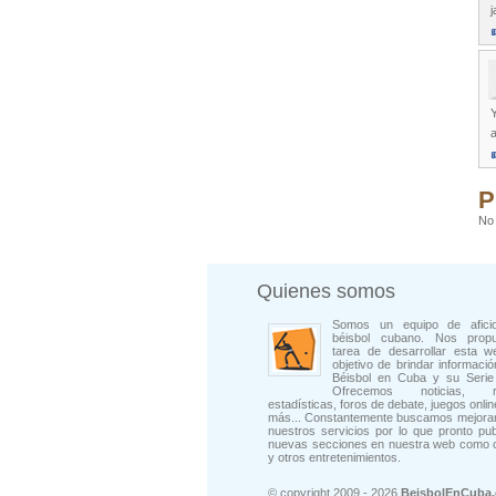
j
Y
P
No 
Quienes somos
Somos un equipo de afici
béisbol cubano. Nos prop
tarea de desarrollar esta w
objetivo de brindar informació
Béisbol en Cuba y su Serie 
Ofrecemos noticias, rep
estadísticas, foros de debate, juegos onli
más... Constantemente buscamos mejorar
nuestros servicios por lo que pronto pu
nuevas secciones en nuestra web como 
y otros entretenimientos.
© copyright 2009 - 2026
BeisbolEnCuba