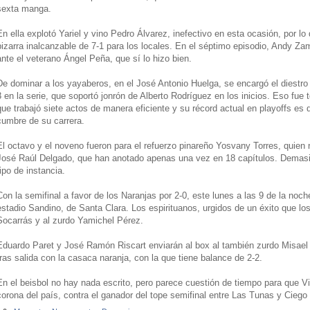
sexta manga.
En ella explotó Yariel y vino Pedro Álvarez, inefectivo en esta ocasión, por l
pizarra inalcanzable de 7-1 para los locales. En el séptimo episodio, Andy Za
ante el veterano Ángel Peña, que sí lo hizo bien.
De dominar a los yayaberos, en el José Antonio Huelga, se encargó el diestro
3 en la serie, que soportó jonrón de Alberto Rodríguez en los inicios. Eso fue t
que trabajó siete actos de manera eficiente y su récord actual en playoffs es 
cumbre de su carrera.
El octavo y el noveno fueron para el refuerzo pinareño Yosvany Torres, quien 
José Raúl Delgado, que han anotado apenas una vez en 18 capítulos. Demasia
tipo de instancia.
Con la semifinal a favor de los Naranjas por 2-0, este lunes a las 9 de la noch
estadio Sandino, de Santa Clara. Los espirituanos, urgidos de un éxito que los 
Socarrás y al zurdo Yamichel Pérez.
Eduardo Paret y José Ramón Riscart enviarán al box al también zurdo Misael V
tras salida con la casaca naranja, con la que tiene balance de 2-2.
En el beisbol no hay nada escrito, pero parece cuestión de tiempo para que Vi
corona del país, contra el ganador del tope semifinal entre Las Tunas y Ciego 