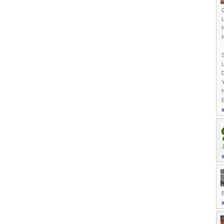
S
Y
N
J
B