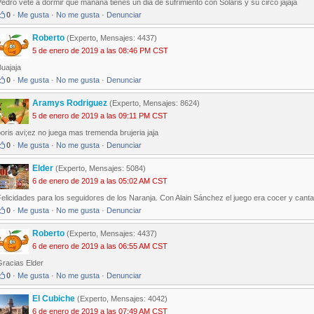
edro vete a dormir que mañana tienes un dia de sufrimiento con Solaris y su circo jajaja
0
·
Me gusta
·
No me gusta
·
Denunciar
Roberto
(Experto, Mensajes: 4437)
5 de enero de 2019 a las 08:46 PM CST
uajaja
0
·
Me gusta
·
No me gusta
·
Denunciar
Aramys Rodriguez
(Experto, Mensajes: 8624)
5 de enero de 2019 a las 09:11 PM CST
oris avi;ez no juega mas tremenda brujeria jaja
0
·
Me gusta
·
No me gusta
·
Denunciar
Elder
(Experto, Mensajes: 5084)
6 de enero de 2019 a las 05:02 AM CST
elicidades para los seguidores de los Naranja. Con Alain Sánchez el juego era cocer y canta
0
·
Me gusta
·
No me gusta
·
Denunciar
Roberto
(Experto, Mensajes: 4437)
6 de enero de 2019 a las 06:55 AM CST
Gracias Elder
0
·
Me gusta
·
No me gusta
·
Denunciar
El Cubiche
(Experto, Mensajes: 4042)
6 de enero de 2019 a las 07:49 AM CST