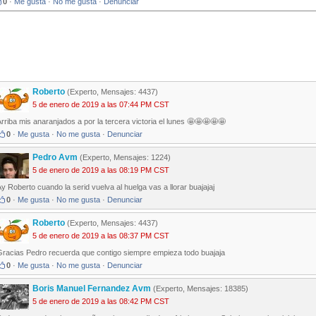
0
·
Me gusta
·
No me gusta
·
Denunciar
Roberto
(Experto, Mensajes: 4437)
5 de enero de 2019 a las 07:44 PM CST
rriba mis anaranjados a por la tercera victoria el lunes 🤩🤩🤩🤩🤩
0
·
Me gusta
·
No me gusta
·
Denunciar
Pedro Avm
(Experto, Mensajes: 1224)
5 de enero de 2019 a las 08:19 PM CST
y Roberto cuando la serid vuelva al huelga vas a llorar buajajaj
0
·
Me gusta
·
No me gusta
·
Denunciar
Roberto
(Experto, Mensajes: 4437)
5 de enero de 2019 a las 08:37 PM CST
Gracias Pedro recuerda que contigo siempre empieza todo buajaja
0
·
Me gusta
·
No me gusta
·
Denunciar
Boris Manuel Fernandez Avm
(Experto, Mensajes: 18385)
5 de enero de 2019 a las 08:42 PM CST