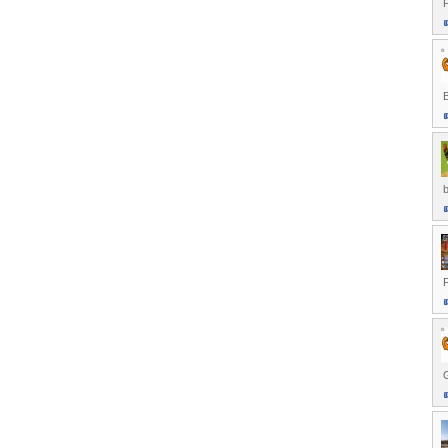
P
B
b
F