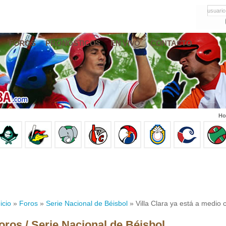
usuario
FOROS
PRONÓSTICOS
EN VIVO
CONTACTO
Ho
icio
»
Foros
»
Serie Nacional de Béisbol
» Villa Clara ya está a medio 
oros / Serie Nacional de Béisbol