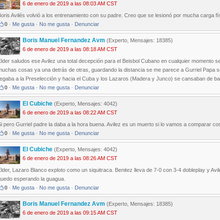
6 de enero de 2019 a las 08:03 AM CST
oris Avilés volvió a los entrenamiento con su padre. Creo que se lesionó por mucha carga f
0
·
Me gusta
·
No me gusta
·
Denunciar
Boris Manuel Fernandez Avm
(Experto, Mensajes: 18385)
6 de enero de 2019 a las 08:18 AM CST
lder saludos ese Avilez una total decepción para el Beisbol Cubano en cualquier momento se
muchas cosas ya una detrás de otras, guardando la distancia se me parece a Gurriel Papa 
legaba a la Preselección y hacia el Cuba y los Lazaros (Madera y Junco) se cansaban de ba
0
·
Me gusta
·
No me gusta
·
Denunciar
El Cubiche
(Experto, Mensajes: 4042)
6 de enero de 2019 a las 08:22 AM CST
i pero Gurriel padre la daba a la hora buena. Avilez es un muerto si lo vamos a comparar co
0
·
Me gusta
·
No me gusta
·
Denunciar
El Cubiche
(Experto, Mensajes: 4042)
6 de enero de 2019 a las 08:26 AM CST
lder, Lazaro Blanco exploto como un siquitraca. Benitez lleva de 7-0 con 3-4 dobleplay y Av
quedo esperando la guagua.
0
·
Me gusta
·
No me gusta
·
Denunciar
Boris Manuel Fernandez Avm
(Experto, Mensajes: 18385)
6 de enero de 2019 a las 09:15 AM CST