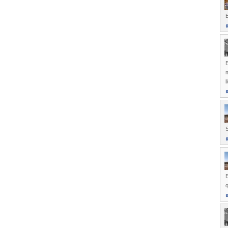
B
E
l
S
E