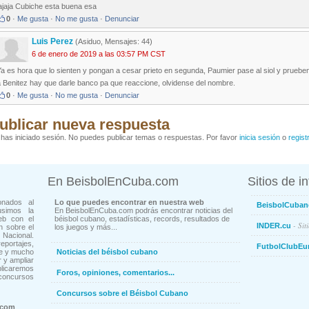
ajaja Cubiche esta buena esa
0
·
Me gusta
·
No me gusta
·
Denunciar
Luis Perez
(Asiduo, Mensajes: 44)
6 de enero de 2019 a las 03:57 PM CST
a es hora que lo sienten y pongan a cesar prieto en segunda, Paumier pase al siol y prueben
a Benitez hay que darle banco pa que reaccione, olvidense del nombre.
0
·
Me gusta
·
No me gusta
·
Denunciar
ublicar nueva respuesta
has iniciado sesión. No puedes publicar temas o respuestas. Por favor
inicia sesión
o
regist
En BeisbolEnCuba.com
Sitios de i
onados al
Lo que puedes encontrar en nuestra web
BeisbolCuban
usimos la
En BeisbolEnCuba.com podrás encontrar noticias del
eb con el
béisbol cubano, estadísticas, records, resultados de
- Sit
INDER.cu
n sobre el
los juegos y más...
Nacional.
ortajes,
FutbolClubEu
ne y mucho
Noticias del béisbol cubano
 y ampliar
blicaremos
Foros, opiniones, comentarios...
concursos
Concursos sobre el Béisbol Cubano
.com