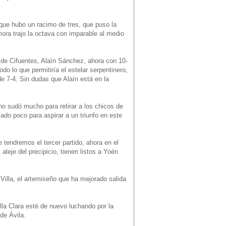
o que hubo un racimo de tres, que puso la
mora trajo la octava con imparable al medio
 de Cifuentes, Alaín Sánchez, ahora con 10-
odo lo que permitiría el estelar serpentinero,
de 7-4. Sin dudas que Alaín está en la
no sudó mucho para retirar a los chicos de
do poco para aspirar a un triunfo en este
e tendremos el tercer partido, ahora en el
aleje del precipicio, tienen listos a Yoén
illa, el artemiseño que ha mejorado salida
lla Clara esté de nuevo luchando por la
de Ávila.