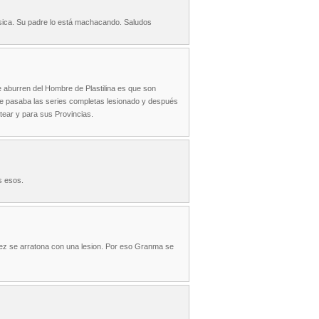
ísica. Su padre lo está machacando. Saludos
 aburren del Hombre de Plastilina es que son
se pasaba las series completas lesionado y después
tear y para sus Provincias.
s esos.
ilez se arratona con una lesion. Por eso Granma se