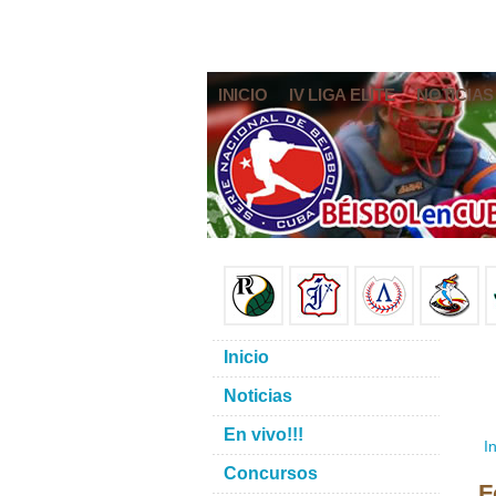
INICIO
IV LIGA ELITE
NOTICIAS
Inicio
Noticias
En vivo!!!
In
Concursos
F