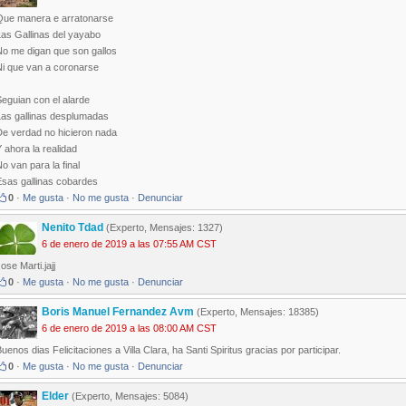
Que manera e arratonarse
Las Gallinas del yayabo
No me digan que son gallos
Ni que van a coronarse
eguian con el alarde
Las gallinas desplumadas
De verdad no hicieron nada
 ahora la realidad
o van para la final
Esas gallinas cobardes
0
·
Me gusta
·
No me gusta
·
Denunciar
Nenito Tdad
(Experto, Mensajes: 1327)
6 de enero de 2019 a las 07:55 AM CST
ose Marti.jajj
0
·
Me gusta
·
No me gusta
·
Denunciar
Boris Manuel Fernandez Avm
(Experto, Mensajes: 18385)
6 de enero de 2019 a las 08:00 AM CST
uenos dias Felicitaciones a Villa Clara, ha Santi Spiritus gracias por participar.
0
·
Me gusta
·
No me gusta
·
Denunciar
Elder
(Experto, Mensajes: 5084)