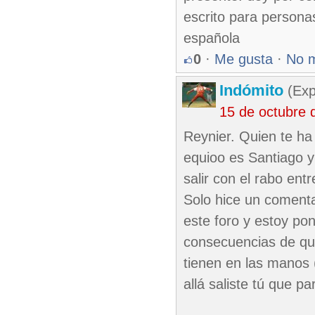
escrito para persona
española
0
·
Me gusta
·
No 
Indómito
(Exp
15 de octubre 
Reynier. Quien te ha
equioo es Santiago y 
salir con el rabo ent
Solo hice un comenta
este foro y estoy po
consecuencias de que
tienen en las manos 
allá saliste tú que p