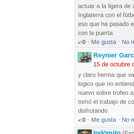
actuar a la ligera de
Inglaterra con el fút
eso que ha pasado es
con la puerta
0
·
Me gusta
·
No 
Reynier Garc
15 de octubre 
y claro herma que va
logico que no entie
nuevo sobre trofeo a
tomó el trabajo de co
disfrutando
0
·
Me gusta
·
No 
Indómito
(Exp