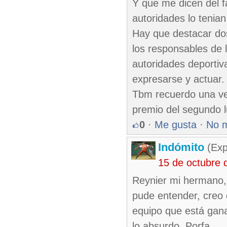
Y que me dicen del f
autoridades lo tenian
Hay que destacar dos
los responsables de l
autoridades deportiva
expresarse y actuar.
Tbm recuerdo una vez
premio del segundo l
0
·
Me gusta
·
No 
Indómito
(Exp
15 de octubre 
Reynier mi hermano, 
pude entender, creo 
equipo que está gan
lo absurdo. Porfa.