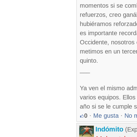
momentos si se comb
refuerzos, creo ganá
hubiéramos reforzado
es importante recor
Occidente, nosotros 
metimos en un terce
quinto.
___
Ya ven el mismo adm
varios equipos. Ello
año si se le cumple 
0
·
Me gusta
·
No 
Indómito
(Exp