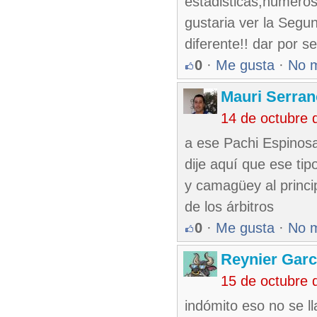
estadisticas,numeros
gustaria ver la Segun
diferente!! dar por se
0
·
Me gusta
·
No 
Mauri Serran
14 de octubre 
a ese Pachi Espinos
dije aquí que ese ti
y camagüey al princi
de los árbitros
0
·
Me gusta
·
No 
Reynier Garc
15 de octubre 
indómito eso no se l