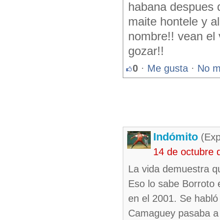
habana despues d
maite hontele y a
nombre!! vean el 
gozar!!
0
·
Me gusta
·
No m
Indómito
(Exp
14 de octubre 
La vida demuestra q
Eso lo sabe Borroto 
en el 2001. Se habló
Camaguey pasaba a la