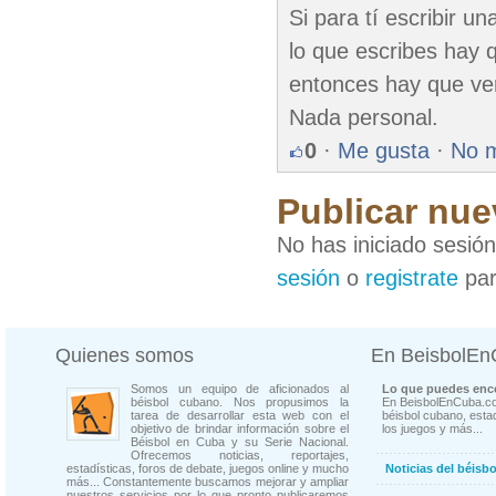
Si para tí escribir u
lo que escribes hay 
entonces hay que ver
Nada personal.
0
·
Me gusta
·
No 
Publicar nue
No has iniciado sesió
sesión
o
registrate
par
Quienes somos
En BeisbolE
Somos un equipo de aficionados al
Lo que puedes enco
béisbol cubano. Nos propusimos la
En BeisbolEnCuba.co
tarea de desarrollar esta web con el
béisbol cubano, estad
objetivo de brindar información sobre el
los juegos y más...
Béisbol en Cuba y su Serie Nacional.
Ofrecemos noticias, reportajes,
estadísticas, foros de debate, juegos online y mucho
Noticias del béisb
más... Constantemente buscamos mejorar y ampliar
nuestros servicios por lo que pronto publicaremos