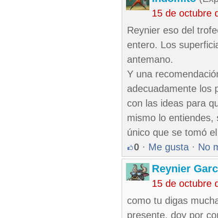
15 de octubre 
Reynier eso del trofe
entero. Los superfici
antemano.
Y una recomendación
adecuadamente los p
con las ideas para qu
mismo lo entiendes, 
único que se tomó el 
0
·
Me gusta
·
No 
Reynier Garc
15 de octubre 
como tu digas muchac
presente. doy por con