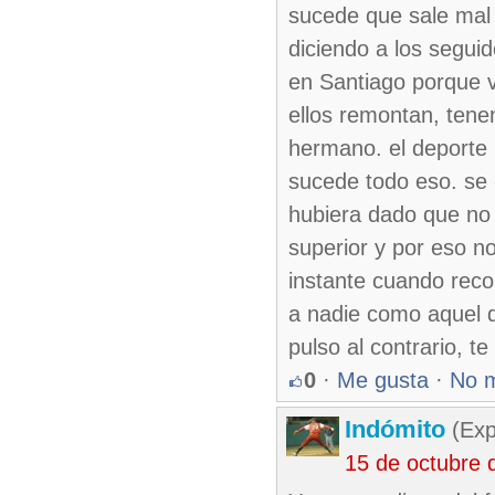
sucede que sale mal a
diciendo a los segui
en Santiago porque v
ellos remontan, tene
hermano. el deporte 
sucede todo eso. se 
hubiera dado que no 
superior y por eso no
instante cuando reco
a nadie como aquel q
pulso al contrario, t
0
·
Me gusta
·
No 
Indómito
(Exp
15 de octubre 