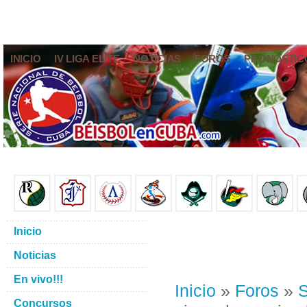
INICIO
IV LIGA ELITE
NOTICIAS
FOROS
PRONÓSTIC
Inicio
Noticias
En vivo!!!
Inicio
»
Foros
»
S
Concursos