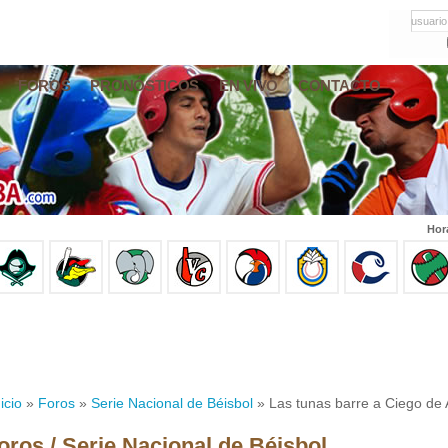
usuario
FOROS
PRONÓSTICOS
EN VIVO
CONTACTO
Hor
icio
»
Foros
»
Serie Nacional de Béisbol
» Las tunas barre a Ciego de 
oros / Serie Nacional de Béisbol