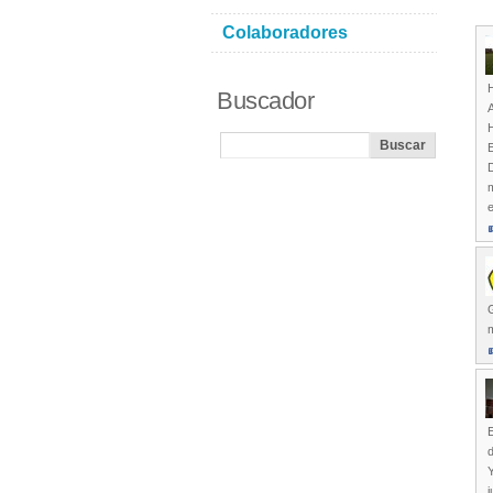
Colaboradores
H
Buscador
A
H
E
D
m
G
E
Y
j