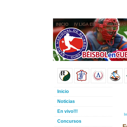
INICIO
IV LIGA ELITE
NOTICIAS
Inicio
Noticias
En vivo!!!
In
Concursos
F