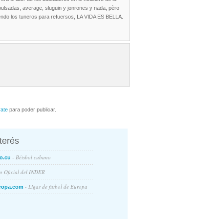
mpulsadas, average, sluguin y jonrones y nada, pèro
tiendo los tuneros para refuersos, LA VIDA ES BELLA.
rate
para poder publicar.
nterés
- Béisbol cubano
o.cu
io Oficial del INDER
- Ligas de futbol de Europa
ropa.com