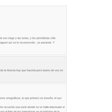
 son ciego y las tunas, y los periodistas sólo
siguen así se lo reconocerán , se paciente. Y
 de la historia hay que hacerla pero bueno de vez en
res ortográficos, lo que primero se enseña: el uso
o recuerdo una serie donde no se halla televisado el
a el lider de los bateadores en el noticiero de la