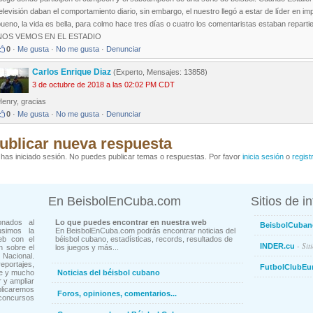
elevisión daban el comportamiento diario, sin embargo, el nuestro llegó a estar de líder en i
ueno, la vida es bella, para colmo hace tres días o cuatro los comentaristas estaban repar
NOS VEMOS EN EL ESTADIO
0
·
Me gusta
·
No me gusta
·
Denunciar
Carlos Enrique Diaz
(Experto, Mensajes: 13858)
3 de octubre de 2018 a las 02:02 PM CDT
Henry, gracias
0
·
Me gusta
·
No me gusta
·
Denunciar
ublicar nueva respuesta
has iniciado sesión. No puedes publicar temas o respuestas. Por favor
inicia sesión
o
regist
En BeisbolEnCuba.com
Sitios de i
onados al
Lo que puedes encontrar en nuestra web
BeisbolCuban
usimos la
En BeisbolEnCuba.com podrás encontrar noticias del
eb con el
béisbol cubano, estadísticas, records, resultados de
- Sit
INDER.cu
n sobre el
los juegos y más...
Nacional.
ortajes,
FutbolClubEu
ne y mucho
Noticias del béisbol cubano
 y ampliar
blicaremos
Foros, opiniones, comentarios...
concursos