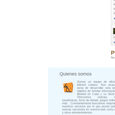
t
b
P
No 
Quienes somos
Somos un equipo de afici
béisbol cubano. Nos prop
tarea de desarrollar esta w
objetivo de brindar informació
Béisbol en Cuba y su Serie 
Ofrecemos noticias, rep
estadísticas, foros de debate, juegos onli
más... Constantemente buscamos mejorar
nuestros servicios por lo que pronto pu
nuevas secciones en nuestra web como 
y otros entretenimientos.