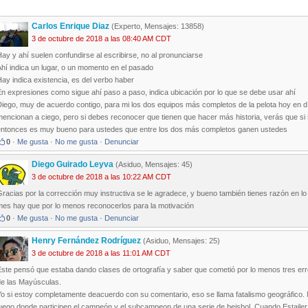
Carlos Enrique Diaz
(Experto, Mensajes: 13858)
3 de octubre de 2018 a las 08:40 AM CDT
ay y ahí suelen confundirse al escribirse, no al pronunciarse
hí indica un lugar, o un momento en el pasado
ay indica existencia, es del verbo haber
n expresiones como sigue ahí paso a paso, indica ubicación por lo que se debe usar ahí
iego, muy de acuerdo contigo, para mi los dos equipos más completos de la pelota hoy en día
encionan a ciego, pero si debes reconocer que tienen que hacer más historia, verás que si 
entonces es muy bueno para ustedes que entre los dos más completos ganen ustedes
0
·
Me gusta
·
No me gusta
·
Denunciar
Diego Guirado Leyva
(Asiduo, Mensajes: 45)
3 de octubre de 2018 a las 10:22 AM CDT
racias por la corrección muy instructiva se le agradece, y bueno también tienes razón en lo
mes hay que por lo menos reconocerlos para la motivación
0
·
Me gusta
·
No me gusta
·
Denunciar
Henry Fernández Rodríguez
(Asiduo, Mensajes: 25)
3 de octubre de 2018 a las 11:01 AM CDT
ste pensó que estaba dando clases de ortografía y saber que cometió por lo menos tres erro
de las Mayúsculas.
o si estoy completamente deacuerdo con su comentario, eso se llama fatalismo geográfico. N
uego donde participen el campeón y el subcampeon de una serie de beisbol. Cuando Estailer er